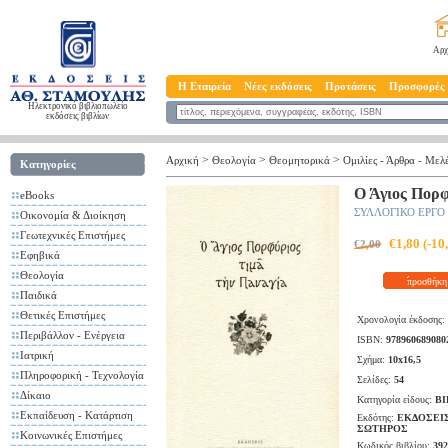
Αρχ
Η Εταιρεία
Νέες εκδόσεις
Προτάσεις
Προσφορές
Ηλεκτρονικό βιβλιοπωλείο
εκδόσεις βιβλίων
>
>
>
Αρχική
Θεολογία
Θεομητoρικά
Ομιλίες - Άρθρα - Μελ
Κατηγορίες
Ο Άγιος Πορφ
eBooks
ΣΥΛΛΟΓΙΚΟ ΕΡΓΟ
Οικονομία & Διοίκηση
Γεωτεχνικές Επιστήμες
€1,80 (-1
€2,00
Εφηβικά
Θεολογία
προσθήκη 
Παιδικά
Θετικές Επιστήμες
Χρονολογία έκδοσης:
Περιβάλλον - Ενέργεια
ISBN:
978960689080
Ιατρική
Σχήμα:
10x16,5
Πληροφορική - Τεχνολογία
Σελίδες:
54
Δίκαιο
Κατηγορία είδους:
ΒΙ
Εκπαίδευση - Κατάρτιση
Εκδότης:
ΕΚΔΟΣΕΙ
ΣΩΤΗΡΟΣ
Κοινωνικές Επιστήμες
Κωδικός βιβλίου:
392