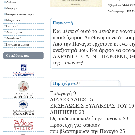
Λεξικά
Εξώφυλλο:
ΜΑΛΑΚ
Διάφορα
Διαθεσιμότητα:
ΕΞΑ
Ιστορία - Λαογραφία
Μαγειρική
Περιγραφή
Πολιτική
Kαι μέσα σ' αυτό το μεγαλείο γονάτ
Λογοτεχνία
προσεύχομαι. Αισθανόμουνα δε και μι
Ανθοδετική
Από την Παναγία ερχότανε κι εγώ είχ
Πανεπιστημιακά
αναξιότητά μου. Και άρχισα να φ
ΑΧΡΑΝΤΕ-Ε, ΑΓΝΗ ΠΑΡΘΕΝΕ, ΘΕΟ
Οι εκδόσεις μας
της Παναγίας!
Περιεχόμενα
>>
Εισαγωγή 9
ΔΙΔΑΣΚΑΛΙΕΣ 15
ΕΚΔΗΛΩΣΕΙΣ ΕΥΛΑΒΕΙΑΣ ΤΟΥ 19
ΔΙΗΓΗΣΕΙΣ 23
Ώς παίδι παρακαλεί την Παναγία 23
Προσευχή για κάποιον
που βλαστημούσε την Παναγία 25