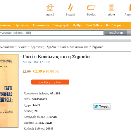
Αρχική
Εγγραφή
Είσοδος
Λίστα
Λογα
κδόσεις
Προτάσεις
Προσφορές
Συγγραφείς
Άρθρα
Best Sellers
Κατάλογοι
Αναζήτηση
>
>
>
ιλοκαλικά
Γενικά
Ερμηνείες - Σχόλια
Γιατί ο Καύσωνας και η Ξηρασία
Γιατί ο Καύσωνας και η Ξηρασία
ΜΕΓΑΣ ΒΑΣΙΛΕΙΟΣ
€2,39 (-10,00%)
€2,65
προσθήκη στη λίστα
Χρονολογία έκδοσης:
05 1999
ISBN:
9603560693
Σχήμα:
14x21
Σελίδες:
28
Κατηγορία είδους:
ΒΙΒΛΙΟ
Εκδότης:
ΕΠΕΚΤΑΣΗ
Κωδικός βιβλίου:
26846