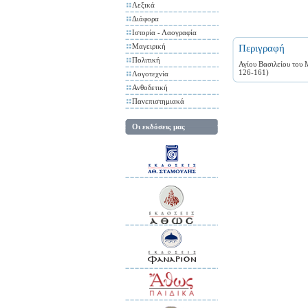
Λεξικά
Διάφορα
Ιστορία - Λαογραφία
Μαγειρική
Περιγραφή
Πολιτική
Αγίου Βασιλείου του 
126-161)
Λογοτεχνία
Ανθοδετική
Πανεπιστημιακά
Οι εκδόσεις μας