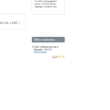
να είστε εγγεγραμμένο
μέλος. Για να κάνετε
εγγραφή, πατήστε
εδώ
304-328, ή ΕΠΕ 7,
Είδατε πρόσφατα
1
Γιατί ο Καύσωνας και η
Ξηρασία
ΜΕΓΑΣ
-
ΒΑΣΙΛΕΙΟΣ
€2,65
€2,39