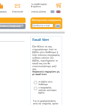
το καλάθι περιέχει
0
προϊόντα
ριασμός
Επικοινωνία
επιλογή γλώσσας
Σύνθετη Αναζήτηση
Εmail Αlert
Εάν θέλετε να σας
ενημερώσουμε όταν το
βιβλίο γίνει διαθέσιμο ή
όταν κάποιος συγγραφέας
εκδόσει κάποιο νέο
βιβλίο, συμπληρώστε το
email σας και θα
επικοινωνήσουμε μαζί
σας.
Παρακαλώ ενημερώστε με,
με email όταν:
το βιβλίο γίνει
διαθέσιμο
ο συγγραφέας
εκδώσει καινούριο
βιβλίο
Για να χρησιμοποιήσετε
αυτή την υπηρεσία, πρέπει