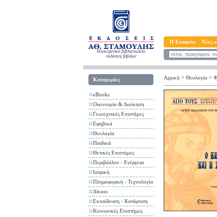
Η Εταιρεία
Νέες ε
Ηλεκτρονικό βιβλιοπωλείο
εκδόσεις βιβλίων
>
>
Αρχική
Θεολογία
Φ
Κατηγορίες
eBooks
Οικονομία & Διοίκηση
Γεωτεχνικές Επιστήμες
Εφηβικά
Θεολογία
Παιδικά
Θετικές Επιστήμες
Περιβάλλον - Ενέργεια
Ιατρική
Πληροφορική - Τεχνολογία
Δίκαιο
Εκπαίδευση - Κατάρτιση
Κοινωνικές Επιστήμες