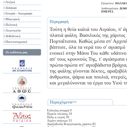
Λεξικά
Εξώφυλλο:
ΜΑΛΑΚ
Διάφορα
Διαθεσιμότητα:
ΔΙΑΘ
ΗΜΕΡΕΣ
Ιστορία - Λαογραφία
Μαγειρική
Περιγραφή
Πολιτική
Τούτη η θεία καλιά του Αιγαίου, π' ά
Λογοτεχνία
πλατιά φιάλη. Βασιλικός της χάριτος 
Ανθοδετική
Πορταΐτισσα. Καθώς μέσα στ' Αρχιπ
Πανεπιστημιακά
βάπτισε, όλα τα νερά του σ' αγιασμό
ενοικεί στην Μάνα Του κάθε υδάτινο 
Οι εκδόσεις μας
απ' τους κρουνούς Της, τ' αγιάσματα
πρώτα-πρώτα στ' αγιοβάδιστα βράχια, κ
της φιάλης γίνονται δέκτες, αραξοβόλ
άνθρωποι, ψά­ρια και πουλιά, στεριές
και μεγαλύνονται τα έργα του Υιού τ
Περιεχόμενα
>>
Ευλογίας απαρχή 9
Πορεία πλεύσης 19
Πύλη η νοητή 39
Λιμάνι υπήνεμο 55
Αραξοβολία θεομητορικής χάριτος 85