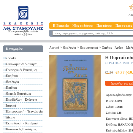
Αρχ
Η Εταιρεία
Νέες εκδόσεις
Προτάσεις
Προσφορές
Ηλεκτρονικό βιβλιοπωλείο
εκδόσεις βιβλίων
>
>
>
Αρχική
Θεολογία
Θεομητoρικά
Ομιλίες - Άρθρα - Μελ
Κατηγορίες
Η Πορταίτισσ
eBooks
ΣΤΡΑΤΗΣ ΔΗΜΗΤ
Οικονομία & Διοίκηση
Γεωτεχνικές Επιστήμες
€4,77 (-1
€5,30
Εφηβικά
Θεολογία
προσθήκη στο κα
Παιδικά
Θετικές Επιστήμες
Χρονολογία έκδοσης:
Περιβάλλον - Ενέργεια
ISBN:
23999
Ιατρική
Σχήμα:
15x18
Πληροφορική - Τεχνολογία
Σελίδες:
128
Δίκαιο
Κατηγορία είδους:
ΒΙ
Εκπαίδευση - Κατάρτιση
Εκδότης:
ΠΑΝΑΓΟΠ
Κοινωνικές Επιστήμες
Κωδικός βιβλίου:
239