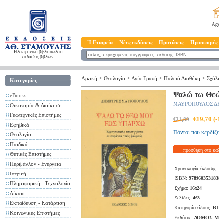
Αρχ
Η Εταιρεία
Νέες εκδόσεις
Προτάσεις
Προσφορές
Ηλεκτρονικό βιβλιοπωλείο
εκδόσεις βιβλίων
>
>
>
>
Αρχική
Θεολογία
Αγία Γραφή
Παλαιά Διαθήκη
Σχόλι
Κατηγορίες
Ψαλώ τω Θε
eBooks
ΜΑΥΡΟΠΟΥΛΟΣ Δ
Οικονομία & Διοίκηση
Γεωτεχνικές Επιστήμες
€19,70 (
€21,89
Εφηβικά
Πόντοι που κερδίζε
Θεολογία
Παιδικά
προσθήκη στο κα
Θετικές Επιστήμες
Περιβάλλον - Ενέργεια
Χρονολογία έκδοσης:
Ιατρική
ISBN:
978960353183
Πληροφορική - Τεχνολογία
Σχήμα:
16x24
Δίκαιο
Σελίδες:
463
Εκπαίδευση - Κατάρτιση
Κατηγορία είδους:
ΒΙ
Κοινωνικές Επιστήμες
Εκδότης:
ΔΟΜΟΣ ΜΑ