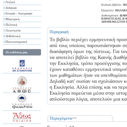
Λεξικά
Κωδικός βιβλίου:
381
Διάφορα
Εξώφυλλο:
ΜΑΛΑΚ
Ιστορία - Λαογραφία
Διαθεσιμότητα:
ΔΙΑΘ
ΠΑΡΑΓΓΕΛΙΑΣ (Ε
Μαγειρική
ΑΠΟΘΕΜΑ ΣΤΟΝ 
Πολιτική
Λογοτεχνία
Περιγραφή
Ανθοδετική
To βιβλίο περιέχει ερμηνευτική προ
Πανεπιστημιακά
από τους οποίους πα­ρουσιάστηκαν σ
διασάφηση όρων της πίστεως. Για το
Οι εκδόσεις μας
να αποτελεί βιβλίο της Καινής Διαθ
την Εκκλησία, τρόπο προσέγ­γισης π
έχουν καταθέσει ερμηνευτικά υπομνή
των μαθημάτων ήταν να υπενθυμίσουν
Δηλαδή κατ' ουσίαν να σχολιάσουν κα
η Εκκλησία. Αλλά επίσης και να περ
Εκκλησία πορεύε­ται μέσα στην ιστορ
απλούστερα λόγια, αποτελούν μια κα
Περιεχόμενα
>>