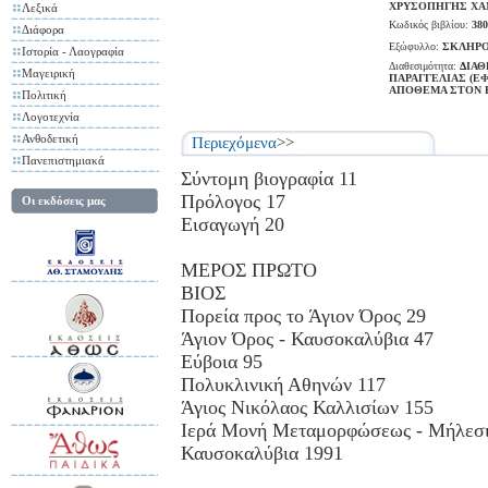
ΧΡΥΣΟΠΗΓΗΣ ΧΑ
Λεξικά
Κωδικός βιβλίου:
380
Διάφορα
Εξώφυλλο:
ΣΚΛΗΡΟ
Ιστορία - Λαογραφία
Διαθεσιμότητα:
ΔΙΑΘ
Μαγειρική
ΠΑΡΑΓΓΕΛΙΑΣ (Ε
ΑΠΟΘΕΜΑ ΣΤΟΝ 
Πολιτική
Λογοτεχνία
Ανθοδετική
Περιεχόμενα
>>
Πανεπιστημιακά
Σύντομη βιογραφία 11
Πρόλογος 17
Οι εκδόσεις μας
Εισαγωγή 20
ΜΕΡΟΣ ΠΡΩΤΟ
ΒΙΟΣ
Πορεία προς το Άγιον Όρος 29
Άγιον Όρος - Καυσοκαλύβια 47
Εύβοια 95
Πολυκλινική Αθηνών 117
Άγιος Νικόλαος Καλλισίων 155
Ιερά Μονή Μεταμορφώσεως - Μήλεσι
Καυσοκαλύβια 1991