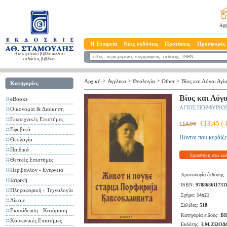
Αρχ
Η Εταιρεία
Νέες εκδόσεις
Προτάσεις
Προσφορές
Ηλεκτρονικό βιβλιοπωλείο
εκδόσεις βιβλίων
>
>
>
>
Αρχική
Αγγλικα
Θεολογία
Other
Βίος και Λόγοι Αγ
Κατηγορίες
Βίος και Λόγ
eBooks
ΑΓΙΟΣ ΠΟΡΦΥΡΙΟ
Οικονομία & Διοίκηση
Γεωτεχνικές Επιστήμες
€13,45 (
€14,94
Εφηβικά
Πόντοι που κερδίζε
Θεολογία
Παιδικά
προσθήκη στο κα
Θετικές Επιστήμες
Περιβάλλον - Ενέργεια
Χρονολογία έκδοσης:
Ιατρική
ISBN:
978868611731
Πληροφορική - Τεχνολογία
Σχήμα:
14x21
Δίκαιο
Σελίδες:
518
Εκπαίδευση - Κατάρτιση
Κατηγορία είδους:
ΒΙ
Κοινωνικές Επιστήμες
Εκδότης:
Ι.Μ.ΖΩΟ