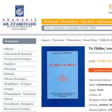
Αρχ
Η Εταιρεία
Νέες εκδόσεις
Προτάσεις
Προσφορές
Ηλεκτρονικό βιβλιοπωλείο
εκδόσεις βιβλίων
>
>
>
>
Αρχική
Θεολογία
Φιλοκαλικά
Κατά Θέμα
Πάθη & Α
Κατηγορίες
Το Πάθος το
eBooks
ΓΡΗΓΟΡΙΟΣ ΙΕΡ
Οικονομία & Διοίκηση
Γεωτεχνικές Επιστήμες
€2,86 (-1
€3,18
Εφηβικά
Θεολογία
προσθήκη στο κα
Παιδικά
Θετικές Επιστήμες
Χρονολογία έκδοσης:
Περιβάλλον - Ενέργεια
ISBN:
978960990340
Ιατρική
Σχήμα:
11X16
Πληροφορική - Τεχνολογία
Σελίδες:
51
Δίκαιο
Κατηγορία είδους:
ΒΙ
Εκπαίδευση - Κατάρτιση
Εκδότης:
ΔΟΜΟΣ ΜΑ
Κοινωνικές Επιστήμες
Κωδικός βιβλίου:
379