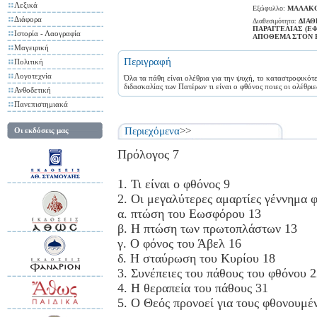
Λεξικά
Εξώφυλλο:
ΜΑΛΑΚ
Διάφορα
Διαθεσιμότητα:
ΔΙΑΘ
ΠΑΡΑΓΓΕΛΙΑΣ (Ε
Ιστορία - Λαογραφία
ΑΠΟΘΕΜΑ ΣΤΟΝ 
Μαγειρική
Περιγραφή
Πολιτική
Λογοτεχνία
Όλα τα πάθη είναι ολέθρια για την ψυχή, το καταστροφικότε
διδασκαλίας των Πατέρων τι είναι ο φθόνος ποιες οι ολέθριε
Ανθοδετική
Πανεπιστημιακά
Περιεχόμενα
>>
Οι εκδόσεις μας
Πρόλογος 7
1. Τι είναι ο φθόνος 9
2. Οι μεγαλύτερες αμαρτίες γέννημα 
α. πτώση του Εωσφόρου 13
β. Η πτώση των πρωτοπλάστων 13
γ. Ο φόνος του Άβελ 16
δ. Η σταύρωση του Κυρίου 18
3. Συνέπειες του πάθους του φθόνου 
4. Η θεραπεία του πάθους 31
5. Ο Θεός προνοεί για τους φθονουμέ