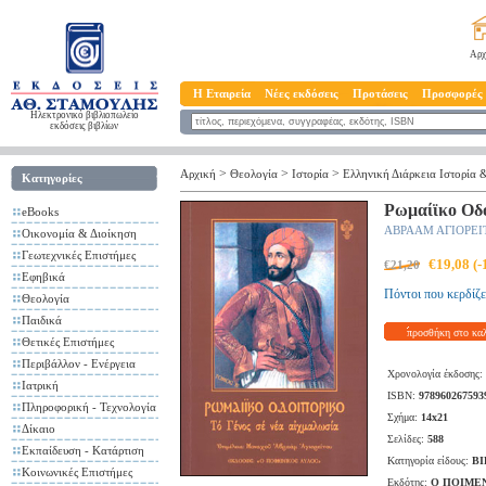
Αρχ
Η Εταιρεία
Νέες εκδόσεις
Προτάσεις
Προσφορές
Ηλεκτρονικό βιβλιοπωλείο
εκδόσεις βιβλίων
>
>
>
Αρχική
Θεολογία
Ιστορία
Ελληνική Διάρκεια Ιστορία 
Κατηγορίες
Ρωμαίϊκο Οδο
eBooks
ΑΒΡΑΑΜ ΑΓΙΟΡΕ
Οικονομία & Διοίκηση
Γεωτεχνικές Επιστήμες
€19,08 (
€21,20
Εφηβικά
Πόντοι που κερδίζε
Θεολογία
Παιδικά
προσθήκη στο κα
Θετικές Επιστήμες
Περιβάλλον - Ενέργεια
Χρονολογία έκδοσης:
Ιατρική
ISBN:
978960267593
Πληροφορική - Τεχνολογία
Σχήμα:
14x21
Δίκαιο
Σελίδες:
588
Εκπαίδευση - Κατάρτιση
Κατηγορία είδους:
ΒΙ
Κοινωνικές Επιστήμες
Εκδότης:
Ο ΠΟΙΜΕ