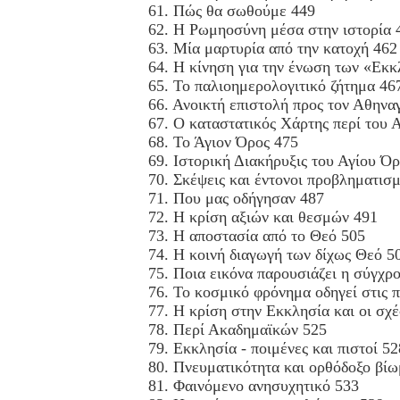
61. Πώς θα σωθούμε 449
62. Η Ρωμηοσύνη μέσα στην ιστορία 
63. Μία μαρτυρία από την κατοχή 462
64. Η κίνηση για την ένωση των «Εκ
65. Το παλιοημερολογιτικό ζήτημα 46
66. Ανοικτή επιστολή προς τον Αθηνα
67. Ο καταστατικός Χάρτης περί του 
68. Το Άγιον Όρος 475
69. Ιστορική Διακήρυξις του Αγίου Ό
70. Σκέψεις και έντονοι προβληματισμ
71. Που μας οδήγησαν 487
72. Η κρίση αξιών και θεσμών 491
73. Η αποστασία από το Θεό 505
74. Η κοινή διαγωγή των δίχως Θεό 5
75. Ποια εικόνα παρουσιάζει η σύγχρ
76. Το κοσμικό φρόνημα οδηγεί στις 
77. Η κρίση στην Εκκλησία και οι σχ
78. Περί Ακαδημαϊκών 525
79. Εκκλησία - ποιμένες και πιστοί 52
80. Πνευματικότητα και ορθόδοξο βί
81. Φαινόμενο ανησυχητικό 533