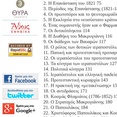
2. Η Επανάσταση του 1821 75
3. Περίοδος της Επανάστασης (1821-1
4. Οι πρωτοπόροι και το ψευτορωμαίϊ
5. Η Εκκλησία στο νεοσύστατο κράτο
6. Ένας ουμανιστής ήταν και ο Φαρμα
7. Οι δυτικόπληκτοι 114
8. Η Διαθήκη του Μακρυγιάννη 116
9. Οι διάδοχοι των Βαυαρών 117
10. Ο ρόλος των δυτικών ιεραποστόλ
11. Παπική και προτεσταντική προπαγ
12. Οι ιεραπόστολοι του προτεσταντι
13. Τα κίνητρα των ιεραποστόλων 127
14. Πολιτικά κίνητρα 131
15. Ιεραπόστολοι και ελληνική παιδεί
16. Προτεσταντική κυριαρχία 143
17. Η πρακτική της «μετακένωσης» 1
18. Οι αντιδράσεις 171
19. Κοσμάς Φλαμιάτος (1786-1852) 1
20. Ο Στρατηγός Μακρυγιάννης 180
21. Ο Παπουλάκος 184
22. Χριστόφορος Παπουλάκος και Κο