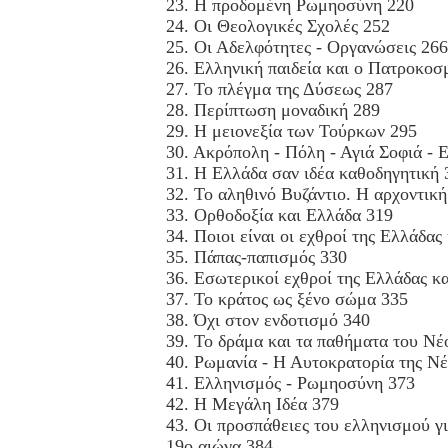
23. Η προδομένη Ρωμηοσύνη 220
24. Οι Θεολογικές Σχολές 252
25. Οι Αδελφότητες - Οργανώσεις 266
26. Ελληνική παιδεία και ο Πατροκοσ
27. Το πλέγμα της Δύσεως 287
28. Περίπτωση μοναδική 289
29. Η μειονεξία των Τούρκων 295
30. Ακρόπολη - Πόλη - Αγιά Σοφιά - 
31. Η Ελλάδα σαν ιδέα καθοδηγητική 
32. Το αληθινό Βυζάντιο. Η αρχοντική
33. Ορθοδοξία και Ελλάδα 319
34. Ποιοι είναι οι εχθροί της Ελλάδας
35. Πάπας-παπισμός 330
36. Εσωτερικοί εχθροί της Ελλάδας κ
37. Το κράτος ως ξένο σώμα 335
38. Όχι στον ενδοτισμό 340
39. Το δράμα και τα παθήματα του Ν
40. Ρωμανία - Η Αυτοκρατορία της Ν
41. Ελληνισμός - Ρωμηοσύνη 373
42. Η Μεγάλη Ιδέα 379
43. Οι προσπάθειες του ελληνισμού 
19ο αιώνα 384