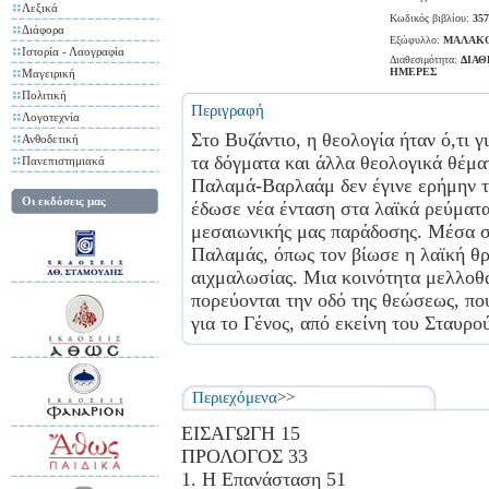
Λεξικά
Κωδικός βιβλίου:
357
Διάφορα
Εξώφυλλο:
ΜΑΛΑΚ
Ιστορία - Λαογραφία
Διαθεσιμότητα:
ΔΙΑΘ
ΗΜΕΡΕΣ
Μαγειρική
Πολιτική
Περιγραφή
Λογοτεχνία
Στο Βυζάντιο, η θεολογία ήταν ό,τι 
Ανθοδετική
τα δόγματα και άλλα θεολογικά θέμα
Πανεπιστημιακά
Παλαμά-Βαρλαάμ δεν έγινε ερήμην τ
Οι εκδόσεις μας
έδωσε νέα ένταση στα λαϊκά ρεύματα
μεσαιωνικής μας παράδοσης. Μέσα στ
Παλαμάς, όπως τον βίωσε η λαϊκή θ
αιχμαλωσίας. Μια κοινότητα μελλοθ
πορεύονται την οδό της θεώσεως, που
για το Γένος, από εκείνη του Σταυρο
Περιεχόμενα
>>
ΕΙΣΑΓΩΓΗ 15
ΠΡΟΛΟΓΟΣ 33
1. Η Επανάσταση 51