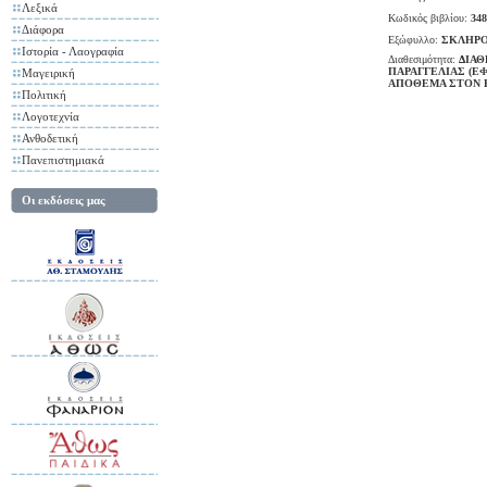
Λεξικά
Κωδικός βιβλίου:
348
Διάφορα
Εξώφυλλο:
ΣΚΛΗΡΟ
Ιστορία - Λαογραφία
Διαθεσιμότητα:
ΔΙΑΘ
ΠΑΡΑΓΓΕΛΙΑΣ (Ε
Μαγειρική
ΑΠΟΘΕΜΑ ΣΤΟΝ 
Πολιτική
Λογοτεχνία
Ανθοδετική
Πανεπιστημιακά
Οι εκδόσεις μας