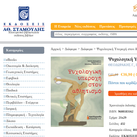
Αρχ
Η Εταιρεία
Νέες εκδόσεις
Προτάσεις
Προσφορές
Ηλεκτρονικό βιβλιοπωλείο
εκδόσεις βιβλίων
>
>
>
Αρχική
Διάφορα
Διάφορα
Ψυχολογική Υπεροχή στον Α
Κατηγορίες
Ψυχολογική Υ
eBooks
ΘΕΟΔΩΡΑΚΗΣ Γ.
,
Οικονομία & Διοίκηση
Γεωτεχνικές Επιστήμες
€36,90 (
€41,00
Εφηβικά
Πόντοι που κερδίζε
Θεολογία
Παιδικά
προσθήκη στο κα
Θετικές Επιστήμες
Περιβάλλον - Ενέργεια
Χρονολογία έκδοσης:
Ιατρική
ISBN:
9608183162
Πληροφορική - Τεχνολογία
Σχήμα:
21x29
Δίκαιο
Σελίδες:
432
Εκπαίδευση - Κατάρτιση
Κατηγορία είδους:
ΒΙ
Κοινωνικές Επιστήμες
Εκδότης:
ΕΚΔΟΣΕΙ