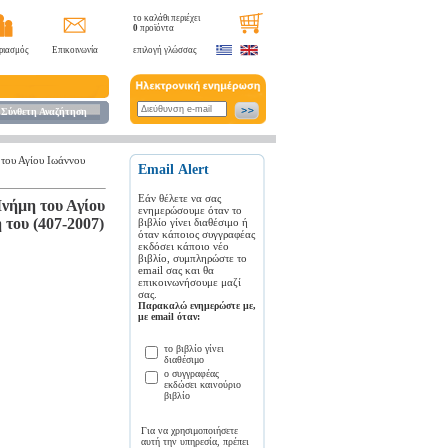
το καλάθι περιέχει
0
προϊόντα
ριασμός
Επικοινωνία
επιλογή γλώσσας
Σύνθετη Αναζήτηση
 του Αγίου Ιωάννου
Εmail Αlert
Εάν θέλετε να σας
Μνήμη του Αγίου
ενημερώσουμε όταν το
του (407-2007)
βιβλίο γίνει διαθέσιμο ή
όταν κάποιος συγγραφέας
εκδόσει κάποιο νέο
βιβλίο, συμπληρώστε το
email σας και θα
επικοινωνήσουμε μαζί
σας.
Παρακαλώ ενημερώστε με,
με email όταν:
το βιβλίο γίνει
διαθέσιμο
ο συγγραφέας
εκδώσει καινούριο
βιβλίο
Για να χρησιμοποιήσετε
αυτή την υπηρεσία, πρέπει