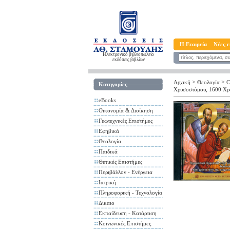
Η Εταιρεία
Νέες ε
Ηλεκτρονικό βιβλιοπωλείο
εκδόσεις βιβλίων
>
>
Αρχική
Θεολογία
C
Κατηγορίες
Χρυσοστόμου, 1600 Χρό
eBooks
Οικονομία & Διοίκηση
Γεωτεχνικές Επιστήμες
Εφηβικά
Θεολογία
Παιδικά
Θετικές Επιστήμες
Περιβάλλον - Ενέργεια
Ιατρική
Πληροφορική - Τεχνολογία
Δίκαιο
Εκπαίδευση - Κατάρτιση
Κοινωνικές Επιστήμες