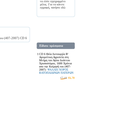
να είστε εγγεγραμμένο
μέλος. Για να κάνετε
εγγραφή, πατήστε
εδώ
του (407-2007) CD 6
Είδατε πρόσφατα
1
CD 6 Θεία Λειτουργία Β'
Αγιορείτικη Αγρυπνία στη
Μνήμη του Αγίου Ιωάννου
Χρυσοστόμου, 1600 Χρόνια
απο την Κοίμησή του (407-
2007)
ΨΑΛΛΕΙ ΧΟΡΟΣ
-
ΒΑΤΟΠΑΙΔΙΝΩΝ ΠΑΤΕΡΩΝ
€7,44
€6,70