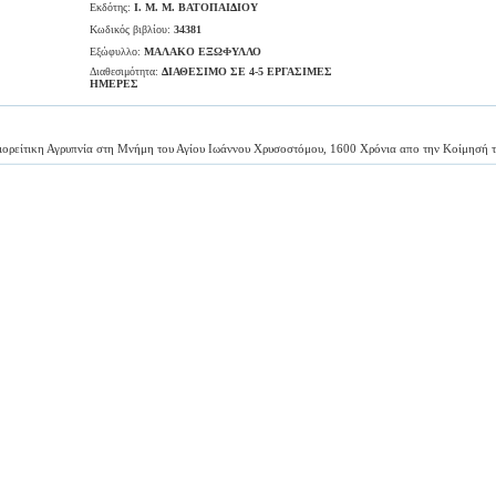
Εκδότης:
Ι. Μ. Μ. ΒΑΤΟΠΑΙΔΙΟΥ
Κωδικός βιβλίου:
34381
Εξώφυλλο:
ΜΑΛΑΚΟ ΕΞΩΦΥΛΛΟ
Διαθεσιμότητα:
ΔΙΑΘΕΣΙΜΟ ΣΕ 4-5 ΕΡΓΑΣΙΜΕΣ
ΗΜΕΡΕΣ
γιορείτικη Αγρυπνία στη Μνήμη του Αγίου Ιωάννου Χρυσοστόμου, 1600 Χρόνια απο την Κοίμησή 