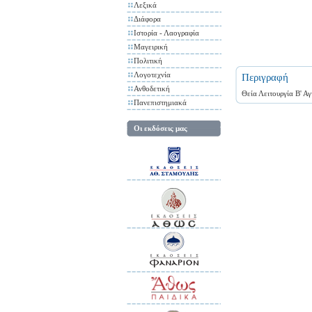
Λεξικά
Διάφορα
Ιστορία - Λαογραφία
Μαγειρική
Πολιτική
Λογοτεχνία
Περιγραφή
Ανθοδετική
Θεία Λειτουργία Β' Α
Πανεπιστημιακά
Οι εκδόσεις μας