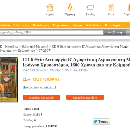
Αρχική
Εγγραφή
Είσοδος
Λίστα
Λογα
κδόσεις
Προτάσεις
Προσφορές
Συγγραφείς
Άρθρα
Best Sellers
Κατάλογοι
Αναζήτηση
>
>
D - Kασσέτες
Βυζαντινή Μουσική
CD 6 Θεία Λειτουργία Β' Αγιορείτικη Αγρυπνία στη Μνήμη
νια απο την Κοίμησή του (407-2007)
CD 6 Θεία Λειτουργία Β' Αγιορείτικη Αγρυπνία στη 
Ιωάννου Χρυσοστόμου, 1600 Χρόνια απο την Κοίμησή 
ΨΑΛΛΕΙ ΧΟΡΟΣ ΒΑΤΟΠΑΙΔΙΝΩΝ ΠΑΤΕΡΩΝ
€6,70 (-10,00%)
€7,44
Πόντοι που κερδίζετε: 1
προσθήκη στο καλάθι
προσθήκη στη λίστα
ISBN:
34381
Σχήμα:
14x12,5
Σελίδες:
0
Κατηγορία είδους:
CD/DVD