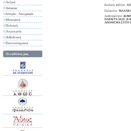
Λεξικά
Κωδικός βιβλίου:
323
Διάφορα
Εξώφυλλο:
ΜΑΛΑΚ
Ιστορία - Λαογραφία
Διαθεσιμότητα:
ΔΙΑΘ
ΠΑΡΑΓΓΕΛΙΑΣ (Ε
Μαγειρική
ΑΠΟΘΕΜΑ ΣΤΟΝ 
Πολιτική
Λογοτεχνία
Ανθοδετική
Πανεπιστημιακά
Οι εκδόσεις μας