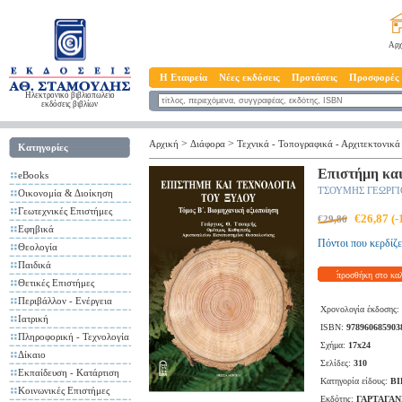
Αρχ
Η Εταιρεία
Νέες εκδόσεις
Προτάσεις
Προσφορές
Ηλεκτρονικό βιβλιοπωλείο
εκδόσεις βιβλίων
>
>
Αρχική
Διάφορα
Τεχνικά - Τοπογραφικά - Αρχιτεκτονικά
Κατηγορίες
Επιστήμη και
eBooks
ΤΣΟΥΜΗΣ ΓΕΩΡΓΙ
Οικονομία & Διοίκηση
Γεωτεχνικές Επιστήμες
€26,87 (
€29,86
Εφηβικά
Πόντοι που κερδίζε
Θεολογία
Παιδικά
προσθήκη στο κα
Θετικές Επιστήμες
Περιβάλλον - Ενέργεια
Χρονολογία έκδοσης:
Ιατρική
ISBN:
978960685903
Πληροφορική - Τεχνολογία
Σχήμα:
17x24
Δίκαιο
Σελίδες:
310
Εκπαίδευση - Κατάρτιση
Κατηγορία είδους:
ΒΙ
Κοινωνικές Επιστήμες
Εκδότης:
ΓΑΡΤΑΓΑΝ