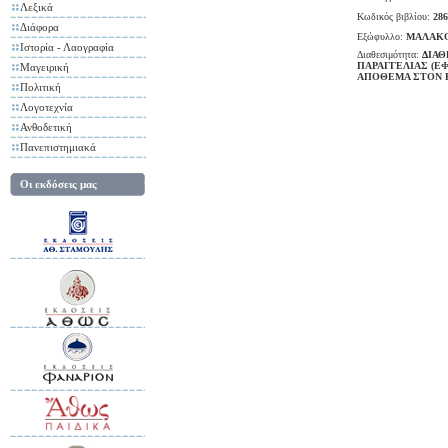
Λεξικά
Κωδικός βιβλίου:
286
Διάφορα
Εξώφυλλο:
ΜΑΛΑΚ
Ιστορία - Λαογραφία
Διαθεσιμότητα:
ΔΙΑΘ
ΠΑΡΑΓΓΕΛΙΑΣ (Ε
Μαγειρική
ΑΠΟΘΕΜΑ ΣΤΟΝ 
Πολιτική
Λογοτεχνία
Ανθοδετική
Πανεπιστημιακά
Οι εκδόσεις μας