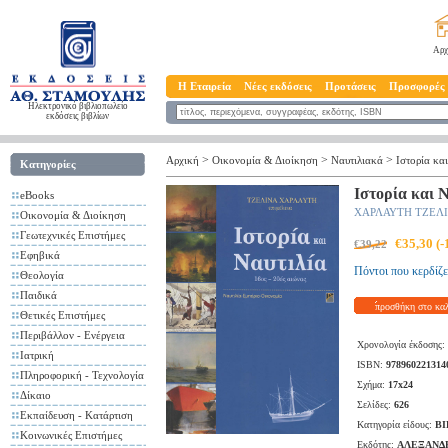
Αρχ
Η Εταιρεία
Νέες εκδόσεις
Προτάσεις
Προσφορές
Ηλεκτρονικό βιβλιοπωλείο
εκδόσεις βιβλίων
>
>
>
Αρχική
Οικονομία & Διοίκηση
Ναυτιλιακά
Ιστορία κα
Κατηγορίες
Ιστορία και Ν
eBooks
ΧΑΡΛΑΥΤΗ ΤΖΕΛ
Οικονομία & Διοίκηση
Γεωτεχνικές Επιστήμες
€35,30 (
€39,22
Εφηβικά
Πόντοι που κερδίζε
Θεολογία
Παιδικά
προσθήκη στο κα
Θετικές Επιστήμες
Περιβάλλον - Ενέργεια
Χρονολογία έκδοσης:
Ιατρική
ISBN:
978960221314
Πληροφορική - Τεχνολογία
Σχήμα:
17x24
Δίκαιο
Σελίδες:
626
Εκπαίδευση - Κατάρτιση
Κατηγορία είδους:
ΒΙ
Κοινωνικές Επιστήμες
Εκδότης:
ΑΛΕΞΑΝΔ