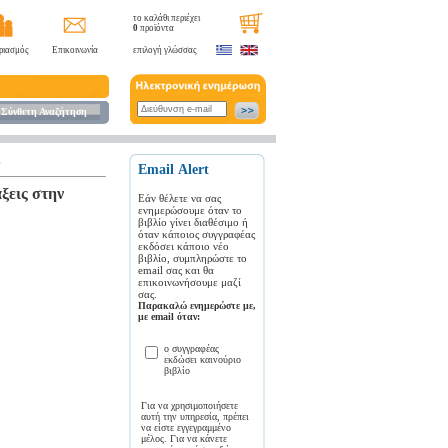
το καλάθι περιέχει
0
προϊόντα
ριασμός
Επικοινωνία
επιλογή γλώσσας
Σύνθετη Αναζήτηση
Ε
Εmail Αlert
ξεις στην
Εάν θέλετε να σας
ενημερώσουμε όταν το
βιβλίο γίνει διαθέσιμο ή
όταν κάποιος συγγραφέας
εκδόσει κάποιο νέο
βιβλίο, συμπληρώστε το
email σας και θα
επικοινωνήσουμε μαζί
σας.
Παρακαλώ ενημερώστε με,
με email όταν:
ο συγγραφέας
εκδώσει καινούριο
βιβλίο
Για να χρησιμοποιήσετε
αυτή την υπηρεσία, πρέπει
να είστε εγγεγραμμένο
μέλος. Για να κάνετε