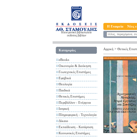
Η Εταιρεία
Νέες ε
Ηλεκτρονικό βιβλιοπωλείο
εκδόσεις βιβλίων
>
Αρχική
Θετικές Επισ
Κατηγορίες
eBooks
Οικονομία & Διοίκηση
Γεωτεχνικές Επιστήμες
Εφηβικά
Θεολογία
Παιδικά
Θετικές Επιστήμες
Περιβάλλον - Ενέργεια
Ιατρική
Πληροφορική - Τεχνολογία
Δίκαιο
Εκπαίδευση - Κατάρτιση
Κοινωνικές Επιστήμες