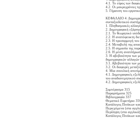
4.1. Το εύρος των διαφ
4.2. Οι μακροχρόνιες π
5. Γήρανση του εργατικ
ΚΕΦΑΛΑΙΟ 4: Δημογραφι
συνταξιο­δοτικού συστή
1. Πληθυσμιακές αλλαγ
2. Δημογραφική εξάρτησ
2.1. Το θεωρητικό υπόδ
2.2. Η αναπόφευκτη διε
2.3. Η προσαρμογή του
2.4. Μεταβολή της απα
2.5. Η σημασία της παρ
2.6. Η μέση αναπλήρωση
3. Η αβεβαιότητα των μ
δημογραφικών αλλαγών 
3.1. Αβεβαιότητα των μ
3.2. Οι διαφορές μεταξ
4. Μια συνολική αποτί
4.1. Δημογραφικές εξελί
του αναδιανεμητικού σ
4.2. Δημογραφικές εξελ
Συμπέρασμα 315
Παραρτήματα 325
Βιβλιογραφία 337
Θεματικό Ευρετήριο 35
Κατάλογος Πινάκων κα
Περιεχόμενα (στα αγγλ
Περίληψη (στα αγγλικά
Κατάλογος Πινάκων και