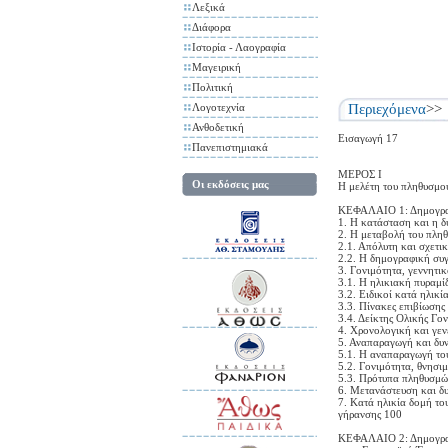
Λεξικά
Διάφορα
Ιστορία - Λαογραφία
Μαγειρική
Πολιτική
Λογοτεχνία
Περιεχόμενα
>>
Ανθοδετική
Εισαγωγή 17
Πανεπιστημιακά
ΜΕΡΟΣ Ι
Οι εκδόσεις μας
Η μελέτη του πληθυσμο
ΚΕΦΑΛΑΙΟ 1: Δημογραφ
1. Η κατάσταση και η 
2. Η μεταβολή του πληθ
2.1. Απόλυτη και σχετι
2.2. Η δημογραφική συ
3. Γονιμότητα, γεννητι
3.1. Η ηλικιακή πυραμί
3.2. Ειδικοί κατά ηλικ
3.3. Πίνακες επιβίωσης
3.4. Δείκτης Ολικής Γο
4. Χρονολογική και γε
5. Αναπαραγωγή και δυ
5.1. Η αναπαραγωγή το
5.2. Γονιμότητα, θνησι
5.3. Πρότυπα πληθυσμών
6. Μετανάστευση και δ
7. Κατά ηλικία δομή το
γήρανσης 100
ΚΕΦΑΛΑΙΟ 2: Δημογραφι