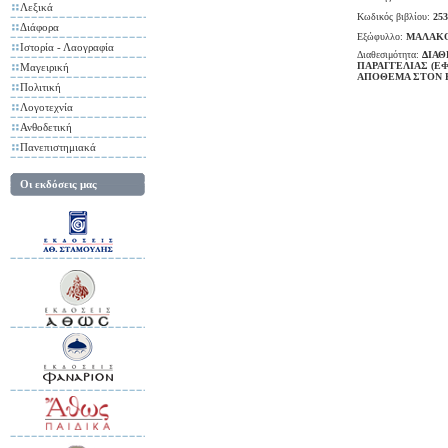
Λεξικά
Κωδικός βιβλίου:
253
Διάφορα
Εξώφυλλο:
ΜΑΛΑΚ
Ιστορία - Λαογραφία
Διαθεσιμότητα:
ΔΙΑΘ
ΠΑΡΑΓΓΕΛΙΑΣ (Ε
Μαγειρική
ΑΠΟΘΕΜΑ ΣΤΟΝ 
Πολιτική
Λογοτεχνία
Ανθοδετική
Πανεπιστημιακά
Οι εκδόσεις μας