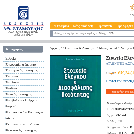
Αρχ
Η Εταιρεία
Νέες εκδόσεις
Προτάσεις
Προσφορές
Ηλεκτρονικό βιβλιοπωλείο
εκδόσεις βιβλίων
>
>
>
Αρχική
Οικονομία & Διοίκηση
Management
Στοιχεία
Κατηγορίες
Στοιχεία Ελέ
eBooks
ΑΥΛΩΝΙΤΗΣ Α.ΣΤ
Οικονομία & Διοίκηση
Γεωτεχνικές Επιστήμες
€59,34 (
€65,93
Εφηβικά
Πόντοι που κερδίζε
Θεολογία
Παιδικά
προσθήκη στο κα
Θετικές Επιστήμες
Περιβάλλον - Ενέργεια
Χρονολογία έκδοσης:
Ιατρική
ISBN:
978960697027
Πληροφορική - Τεχνολογία
Σχήμα:
20,5x24
Δίκαιο
Σελίδες:
611
Εκπαίδευση - Κατάρτιση
Κατηγορία είδους:
ΒΙ
Κοινωνικές Επιστήμες
Εκδότης:
Γ. ΠΑΡΙΚΟ