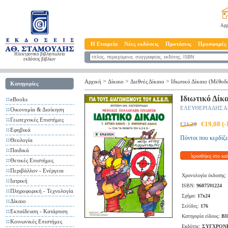
Αρχ
Η Εταιρεία
Νέες εκδόσεις
Προτάσεις
Προσφορές
Ηλεκτρονικό βιβλιοπωλείο
εκδόσεις βιβλίων
>
>
>
Αρχική
Δίκαιο
Διεθνές Δίκαιο
Ιδιωτικό Δίκαιο (Μέθο
Κατηγορίες
Ιδιωτικό Δίκ
eBooks
ΕΛΕΥΘΕΡΙΑΔΗΣ 
Οικονομία & Διοίκηση
Γεωτεχνικές Επιστήμες
€19,08 (
€21,20
Εφηβικά
Πόντοι που κερδίζε
Θεολογία
Παιδικά
προσθήκη στο κα
Θετικές Επιστήμες
Περιβάλλον - Ενέργεια
Χρονολογία έκδοσης:
Ιατρική
ISBN:
9607591224
Πληροφορική - Τεχνολογία
Σχήμα:
17x24
Δίκαιο
Σελίδες:
176
Εκπαίδευση - Κατάρτιση
Κατηγορία είδους:
ΒΙ
Κοινωνικές Επιστήμες
Εκδότης:
ΣΥΓΧΡΟΝ