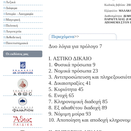
Λεξικά
Κωδικός βιβλίου:
211
Διάφορα
Εξώφυλλο:
ΜΑΛΑΚ
Ιστορία - Λαογραφία
Διαθεσιμότητα:
ΔΙΑΘ
ΠΑΡΑΓΓΕΛΙΑΣ (Ε
Μαγειρική
ΑΠΟΘΕΜΑ ΣΤΟΝ 
Πολιτική
Λογοτεχνία
Περιεχόμενα
>>
Ανθοδετική
Πανεπιστημιακά
Δυο λόγια για πρόλογο 7
Οι εκδόσεις μας
Ι. ΑΣΤΙΚΟ ΔΙΚΑΙΟ
1. Φυσικά πρόσωπα 9
2. Νομικά πρόσωπα 23
3. Αντιπροσώπευση και πληρεξουσιότ
4. Δικαιοπραξίες 41
5. Κυριότητα 45
6. Ενοχή 65
7. Κληρονομική διαδοχή 85
8. Εξ αδιαθέτου διαδοχή 89
9. Νόμιμη μοίρα 93
10. Αποποίηση και αποδοχή κληρονομ