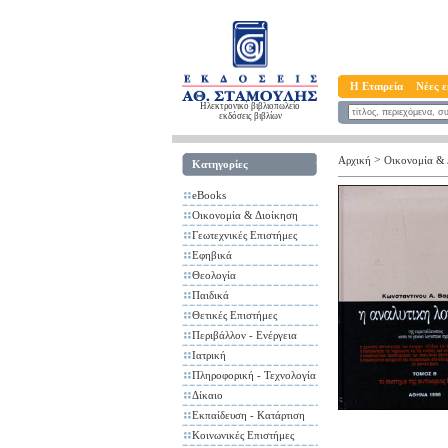
Η Εταιρεία
Νέες ε
Ηλεκτρονικό βιβλιοπωλείο
εκδόσεις βιβλίων
>
Αρχική
Οικονομία & 
Κατηγορίες
eBooks
Οικονομία & Διοίκηση
Γεωτεχνικές Επιστήμες
Εφηβικά
Θεολογία
Παιδικά
Θετικές Επιστήμες
Περιβάλλον - Ενέργεια
Ιατρική
Πληροφορική - Τεχνολογία
Δίκαιο
Εκπαίδευση - Κατάρτιση
Κοινωνικές Επιστήμες