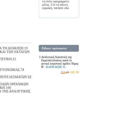
να είστε εγγεγραμμένο
μέλος. Για να κάνετε
εγγραφή, πατήστε
εδώ
 ΤΗ ΔΙΟΙΚΗΣΗ.19
Είδατε πρόσφατα
 ΚΑΙ ΤΩΝ ΕΚΤΑΤΩΝ
1
Αναλυτική Λογιστική της
ΙΣΤΙΚΗ.22
Εκμεταλλεύσεως κατά το
γενικό λογιστικό σχέδιο Τόμος
Β'
ΒΑΡΒΑΚΗΣ Κ.
-
ΑΥΤΟΝΟΜΙΑΣ.78
€53,00
€47,70
ΑΠΟΤΕΛΕΣΜΑΤΩΝ ΣΕ
ΞΟΔΩΝ ΟΡΓΑΝΙΚΩΝ
ΚΗ.106
Ν ΤΗΣ ΑΝΑΛΥΤΙΚΗΣ