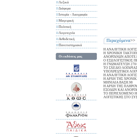
Λεξικά
Διάφορα
Ιστορία - Λαογραφία
Μαγειρική
Πολιτική
Λογοτεχνία
Ανθοδετική
Περιεχόμενα
>>
Πανεπιστημιακά
Η ΑΝΑΛΥΤΙΚΗ ΛΟΓΙΣ
Η ΧΡΟΝΙΚΗ ΤΑΚΤΟΠ
Οι εκδόσεις μας
ΑΝΟΡΓΑΝΩΝ ΑΠΟΤΕΛ
Ο ΕΣΩΛΟΓΙΣΤΙΚΟΣ 
Η ΓΝΩΜΑΤΕΥΣΗ 270/2
ΤΟ ΣΧΕΔΙΟ ΛΟΓΑΡΙΑ
ΥΠΟΧΡΕΩΤΙΚΟΙ ΛΟΓ
Η ΑΝΑΛΥΤΙΚΗ ΛΟΓΙΣ
Η ΑΡΧΗ ΤΗΣ ΧΡΟΝΙ
ΜΗΝΙΑΙΑ ΒΑΣΗ.98
Η ΑΡΧΗ ΤΗΣ ΠΛΗΡΟ
ΕΣΟΔΩΝ ΚΑΙ ΑΝΟΡΓ
ΤΟ ΠΕΡΙΕΧΟΜΕΝΟ Η
ΛΟΓΙΣΤΙΚΗΣ ΣΤΟ ΣΥ