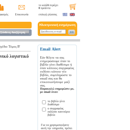
το καλάθι περιέχει
0
προϊόντα
ριασμός
Επικοινωνία
επιλογή γλώσσας
Σύνθετη Αναζήτηση
σχέδιο Τόμος Β'
Εmail Αlert
νικό λογιστικό
Εάν θέλετε να σας
ενημερώσουμε όταν το
βιβλίο γίνει διαθέσιμο ή
όταν κάποιος συγγραφέας
εκδόσει κάποιο νέο
βιβλίο, συμπληρώστε το
email σας και θα
επικοινωνήσουμε μαζί
σας.
Παρακαλώ ενημερώστε με,
με email όταν:
το βιβλίο γίνει
διαθέσιμο
ο συγγραφέας
εκδώσει καινούριο
βιβλίο
Για να χρησιμοποιήσετε
αυτή την υπηρεσία, πρέπει