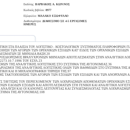
Εκδότης:
ΒΑΡΒΑΚΗΣ Α. ΚΩΝ\ΝΟΣ
Κωδικός βιβλίου:
8977
Εξώφυλλο:
ΜΑΛΑΚΟ ΕΞΩΦΥΛΛΟ
Διαθεσιμότητα:
ΔΙΑΘΕΣΙΜΟ ΣΕ 4-5 ΕΡΓΑΣΙΜΕΣ
ΗΜΕΡΕΣ
ΤΙΚΗ ΣΤΑ ΠΛΑΙΣΙΑ ΤΟΥ ΛΟΓΙΣΤΙΚΟ - ΚΟΣΤΟΛΟΓΙΚΟΥ ΣΥΣΤΗΜΑΤΟΣ ΠΛΗΡΟΦΟΡΙΩΝ ΓΙΑ
ΟΙΗΣΗ ΤΩΝ ΑΓΟΡΩΝ ΤΩΝ ΟΡΓΑΝΙΚΩΝ ΕΞΟΔΩΝ ΚΑΤ' ΕΙΔΟΣ ΤΩΝ ΟΡΓΑΝΙΚΩΝ ΕΣΟΔΩΝ
ΕΣΜΑΤΩΝ ΣΕ ΜΗΝΙΑΙΑ ΒΑΣΗ.20
ΠΡΟΣΔΙΟΡΙΣΜΟΣ ΒΡΑΧΥΧΡΟΝΙΩΝ ΜΗΝΙΑΙΩΝ ΑΠΟΤΕΛΕΣΜΑΤΩΝ ΣΤΗΝ ΑΝΑΛΥΤΙΚΗ ΛΟΓ
273.10.7.1996 ΤΟΥ ΕΣΥΛ.23
ΣΜΩΝ ΤΗΣ ΑΝΑΛΥΤΙΚΗΣ ΛΟΓΙΣΤΙΚΗΣ ΣΤΟ ΣΥΣΤΗΜΑ ΤΗΣ ΑΥΤΟΝΟΜΙΑΣ.36
ΑΡΙΑΣΜΟΙ ΤΗΣ ΑΝΑΛΥΤΙΚΗΣ ΛΟΓΙΣΤΙΚΗΣ ΟΛΩΝ ΤΩΝ ΒΑΘΜΙΔΩΝ ΣΤΟ ΣΥΣΤΗΜΑ ΤΗΣ 
ΤΙΚΗ ΚΑΙ Η ΜΗΧΑΝΟΓΡΑΦΙΚΗ ΤΗΡΗΣΗ ΤΗΣ.97
ΚΗΣ ΤΑΚΤΟΠΟΙΗΣΗΣ ΤΩΝ ΑΓΟΡΩΝ ΤΩΝ ΕΞΟΔΩΝ ΤΩΝ ΕΣΟΔΩΝ ΚΑΙ ΤΩΝ ΑΝΟΡΓΑΝΩΝ 
ΥΣ ΤΑΥΤΙΣΗΣ ΤΟΥ ΠΕΡΙΕΧΟΜΕΝΟΥ ΤΩΝ ΛΟΓΑΡΙΑΣΜΩΝ ΑΠΟΘΕΜΑΤΩΝ ΟΡΓΑΝΙΚΩΝ Ε
ΑΝΩΝ ΕΔΟΔΩΝ ΕΞΟΔΩΝ ΚΑΙ ΑΠΟΤΕΛΕΣΜΑΤΩΝ ΣΤΗ ΓΕΝΙΚΗ ΚΑΙ ΑΝΑΛΥΤΙΚΗ ΛΟΓΙΣΤΙ
 ΑΝΑΛΥΣΗ ΚΑΙ ΟΙ ΚΑΝΟΝΕΣ ΛΕΙΤΟΥΡΓΙΑΣ ΚΑΙ ΣΥΝΔΕΣΜΟΛΟΓΙΑΣ ΤΩΝ ΛΟΓΑΡΙΑΣΜΩ
ΣΤΗΜΑ ΤΗΣ ΑΥΤΟΝΟΜΙΑΣ.108