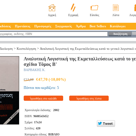
Αρχική
Εγγραφή
Είσοδος
Λίστα
Λογα
κδόσεις
Προτάσεις
Προσφορές
Συγγραφείς
Άρθρα
Best Sellers
Κατάλογοι
Αναζήτηση
>
>
Διοίκηση
Κοστολόγηση
Αναλυτική Λογιστική της Εκμεταλλεύσεως κατά το γενικό λογιστικό 
Αναλυτική Λογιστική της Εκμεταλλεύσεως κατά το γε
σχέδιο Τόμος Β'
ΒΑΡΒΑΚΗΣ Κ.
€47,70 (-10,00%)
€53,00
Πόντοι που κερδίζετε: 5
προσθήκη στο καλάθι
προσθήκη στη λίστα
Χρονολογία έκδοσης:
2002
ISBN:
9608543452
Σχήμα:
17x24
Σελίδες:
420
Κατηγορία είδους:
ΒΙΒΛΙΟ