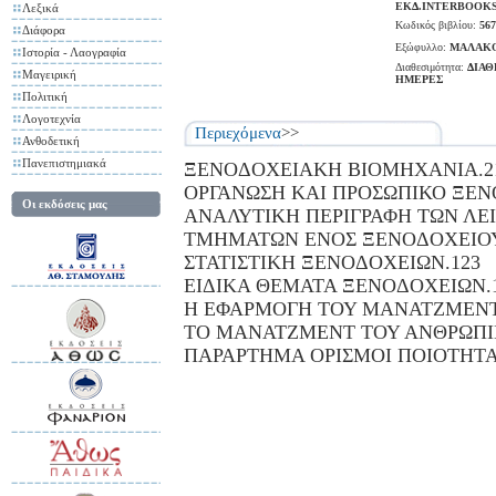
ΕΚΔ.INTERBOOK
Λεξικά
Κωδικός βιβλίου:
567
Διάφορα
Εξώφυλλο:
ΜΑΛΑΚ
Ιστορία - Λαογραφία
Διαθεσιμότητα:
ΔΙΑΘ
Μαγειρική
ΗΜΕΡΕΣ
Πολιτική
Λογοτεχνία
Περιεχόμενα
>>
Ανθοδετική
Πανεπιστημιακά
ΞΕΝΟΔΟΧΕΙΑΚΗ ΒΙΟΜΗΧΑΝΙΑ.2
ΟΡΓΑΝΩΣΗ ΚΑΙ ΠΡΟΣΩΠΙΚΟ ΞΕΝ
Οι εκδόσεις μας
ΑΝΑΛΥΤΙΚΗ ΠΕΡΙΓΡΑΦΗ ΤΩΝ ΛΕ
ΤΜΗΜΑΤΩΝ ΕΝΟΣ ΞΕΝΟΔΟΧΕΙΟΥ
ΣΤΑΤΙΣΤΙΚΗ ΞΕΝΟΔΟΧΕΙΩΝ.123
ΕΙΔΙΚΑ ΘΕΜΑΤΑ ΞΕΝΟΔΟΧΕΙΩΝ.
Η ΕΦΑΡΜΟΓΗ ΤΟΥ ΜΑΝΑΤΖΜΕΝΤ
ΤΟ ΜΑΝΑΤΖΜΕΝΤ ΤΟΥ ΑΝΘΡΩΠΙ
ΠΑΡΑΡΤΗΜΑ ΟΡΙΣΜΟΙ ΠΟΙΟΤΗΤΑ