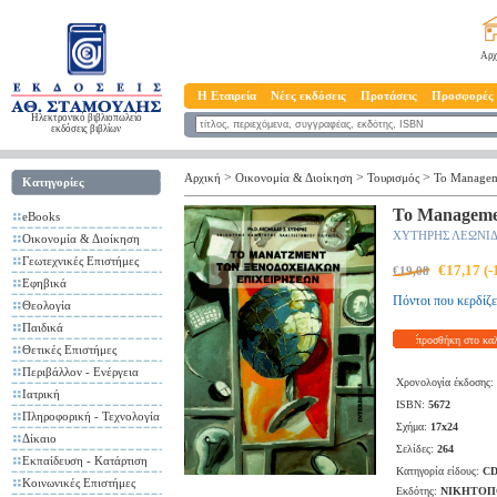
Αρχ
Η Εταιρεία
Νέες εκδόσεις
Προτάσεις
Προσφορές
Ηλεκτρονικό βιβλιοπωλείο
εκδόσεις βιβλίων
>
>
>
Αρχική
Οικονομία & Διοίκηση
Τουρισμός
Το Managem
Κατηγορίες
Το Manageme
eBooks
ΧΥΤΗΡΗΣ ΛΕΩΝΙ
Οικονομία & Διοίκηση
Γεωτεχνικές Επιστήμες
€17,17 (
€19,08
Εφηβικά
Πόντοι που κερδίζε
Θεολογία
Παιδικά
προσθήκη στο κα
Θετικές Επιστήμες
Περιβάλλον - Ενέργεια
Χρονολογία έκδοσης:
Ιατρική
ISBN:
5672
Πληροφορική - Τεχνολογία
Σχήμα:
17x24
Δίκαιο
Σελίδες:
264
Εκπαίδευση - Κατάρτιση
Κατηγορία είδους:
CD
Κοινωνικές Επιστήμες
Εκδότης:
ΝΙΚΗΤΟΠΟ