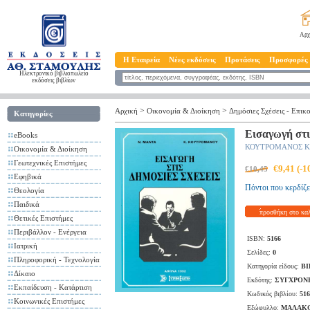
Αρχ
Η Εταιρεία
Νέες εκδόσεις
Προτάσεις
Προσφορές
Ηλεκτρονικό βιβλιοπωλείο
εκδόσεις βιβλίων
>
>
Αρχική
Οικονομία & Διοίκηση
Δημόσιες Σχέσεις - Επικ
Κατηγορίες
Εισαγωγή στι
eBooks
ΚΟΥΤΡΟΜΑΝΟΣ Κ
Οικονομία & Διοίκηση
Γεωτεχνικές Επιστήμες
€9,41 (-
€10,45
Εφηβικά
Πόντοι που κερδίζε
Θεολογία
Παιδικά
προσθήκη στο κα
Θετικές Επιστήμες
Περιβάλλον - Ενέργεια
ISBN:
5166
Ιατρική
Σελίδες:
0
Πληροφορική - Τεχνολογία
Κατηγορία είδους:
ΒΙ
Δίκαιο
Εκδότης:
ΣΥΓΧΡΟΝ
Εκπαίδευση - Κατάρτιση
Κωδικός βιβλίου:
516
Κοινωνικές Επιστήμες
Εξώφυλλο:
ΜΑΛΑΚ