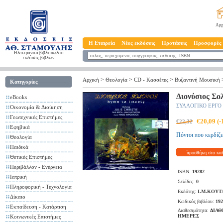
Αρχ
Η Εταιρεία
Νέες εκδόσεις
Προτάσεις
Προσφορές
Ηλεκτρονικό βιβλιοπωλείο
εκδόσεις βιβλίων
>
>
>
Αρχική
Θεολογία
CD - Kασσέτες
Βυζαντινή Μουσική
Κατηγορίες
Διονύσιος Σο
eBooks
ΣΥΛΛΟΓΙΚΟ ΕΡΓΟ
Οικονομία & Διοίκηση
Γεωτεχνικές Επιστήμες
€20,09 (
€22,32
Εφηβικά
Πόντοι που κερδίζε
Θεολογία
Παιδικά
προσθήκη στο κα
Θετικές Επιστήμες
Περιβάλλον - Ενέργεια
ISBN:
19282
Ιατρική
Σελίδες:
0
Πληροφορική - Τεχνολογία
Εκδότης:
Ι.Μ.ΚΟΥ
Δίκαιο
Κωδικός βιβλίου:
192
Εκπαίδευση - Κατάρτιση
Διαθεσιμότητα:
ΔΙΑΘ
ΗΜΕΡΕΣ
Κοινωνικές Επιστήμες