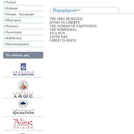
Λεξικά
Διάφορα
Περιεχόμενα
>>
Ιστορία - Λαογραφία
THE FREE BESIEGED.
Μαγειρική
HYMN TO LIBERTY.
Πολιτική
THE WOMAN OF ZAKYNTHOS.
THE PORPHYRAS.
Λογοτεχνία
TO A NUN.
ESTER DAY.
Ανθοδετική
CHRIST IS RISEN.
Πανεπιστημιακά
Οι εκδόσεις μας