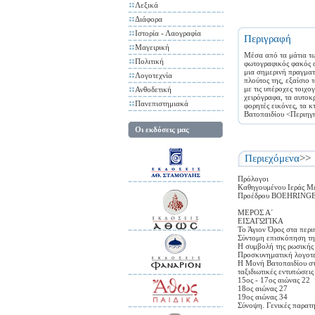
Λεξικά
Διάφορα
Ιστορία - Λαογραφία
Περιγραφή
Μαγειρική
Μέσα από τα μάτια τω
Πολιτική
φωτογραφικός φακός α
μια σημερινή πραγματ
Λογοτεχνία
πλούτος της, εξαίσιο 
με τις υπέροχες τοιχο
Ανθοδετική
χειρόγραφα, τα αυτοκρ
Πανεπιστημιακά
φορητές εικόνες, τα 
Βατοπαιδίου <Περιηγη
Οι εκδόσεις μας
Περιεχόμενα
>>
Πρόλογοι
Καθηγουμένου Ιεράς Με
Προέδρου BOEHRING
ΜΕΡΟΣ Α΄
ΕΙΣΑΓΩΓΙΚΑ
Το Άγιον Όρος στα περι
Σύντομη επισκόπηση της
Η συμβολή της ρωσικής 
Προσκυνηματική λογοτε
Η Μονή Βατοπαιδίου στ
ταξιδιωτικές εντυπώσει
15ος - 17ος αιώνας 22
18ος αιώνας 27
19ος αιώνας 34
Σύνοψη. Γενικές παρατη