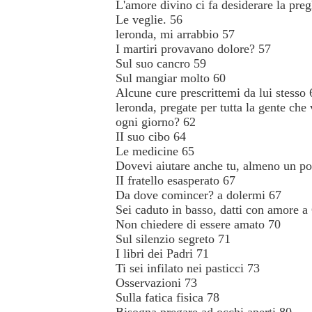
L'amore divino ci fa desiderare la pre
Le veglie. 56
leronda, mi arrabbio 57
I martiri provavano dolore? 57
Sul suo cancro 59
Sul mangiar molto 60
Alcune cure prescrittemi da lui stesso 
leronda, pregate per tutta la gente che
ogni giorno? 62
II suo cibo 64
Le medicine 65
Dovevi aiutare anche tu, almeno un p
II fratello esasperato 67
Da dove comincer? a dolermi 67
Sei caduto in basso, datti con amore a 
Non chiedere di essere amato 70
Sul silenzio segreto 71
I libri dei Padri 71
Ti sei infilato nei pasticci 73
Osservazioni 73
Sulla fatica fisica 78