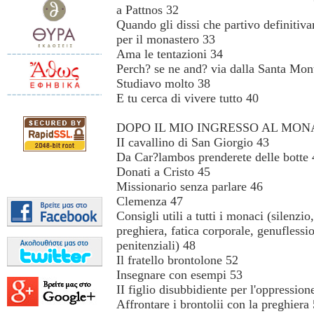
a Pattnos 32
Quando gli dissi che partivo definitiv
per il monastero 33
Ama le tentazioni 34
Perch? se ne and? via dalla Santa Mo
Studiavo molto 38
E tu cerca di vivere tutto 40
DOPO IL MIO INGRESSO AL MO
II cavallino di San Giorgio 43
Da Car?lambos prenderete delle botte 
Donati a Cristo 45
Missionario senza parlare 46
Clemenza 47
Consigli utili a tutti i monaci (silenzio,
preghiera, fatica corporale, genuflessi
penitenziali) 48
Il fratello brontolone 52
Insegnare con esempi 53
II figlio disubbidiente per l'oppression
Affrontare i brontolii con la preghiera