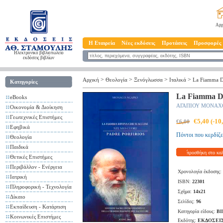
Αρχ
Η Εταιρεία
Νέες εκδόσεις
Προτάσεις
Προσφορές
Ηλεκτρονικό βιβλιοπωλείο
εκδόσεις βιβλίων
>
>
>
>
Αρχική
Θεολογία
Ξενόγλωσσα
Ιταλικά
La Fiamma Di
Κατηγορίες
La Fiamma Di
eBooks
ΑΓΑΠΙΟΥ ΜΟΝΑΧ
Οικονομία & Διοίκηση
Γεωτεχνικές Επιστήμες
€5,40 (-1
€6,00
Εφηβικά
Πόντοι που κερδίζε
Θεολογία
Παιδικά
προσθήκη στο κα
Θετικές Επιστήμες
Περιβάλλον - Ενέργεια
Χρονολογία έκδοσης:
Ιατρική
ISBN:
22301
Πληροφορική - Τεχνολογία
Σχήμα:
14x21
Δίκαιο
Σελίδες:
96
Εκπαίδευση - Κατάρτιση
Κατηγορία είδους:
ΒΙ
Κοινωνικές Επιστήμες
Εκδότης:
ΕΚΔΟΣΕΙ