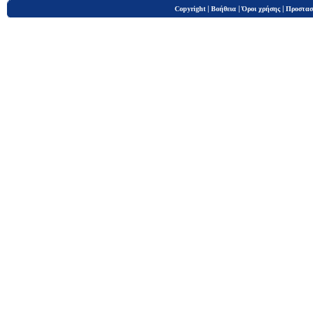
|
|
|
Copyright
Βοήθεια
Όροι χρήσης
Προστασ