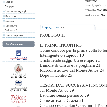
ΣΩΤΗΡΟΣ
Λεξικά
Κωδικός βιβλίου:
223
Διάφορα
Εξώφυλλο:
ΜΑΛΑΚ
Ιστορία - Λαογραφία
Διαθεσιμότητα:
ΔΙΑ
Μαγειρική
Πολιτική
Λογοτεχνία
Περιεχόμενα
>>
Ανθοδετική
PROLOGO 11
Πανεπιστημιακά
Οι εκδόσεις μας
IL PRIMO INCONTRO
Come conobbi per la prima volta lo le
Intelligente o stupido? 19
Cristo rende saggi. Un esempio 21
L'amore di Cristo e la preghiera 21
Ricordi istruttivi dal Monte Athos 24
Dopo l'incontro 25
TESORI DAT SUCCESSIVI INCONTRI Al
sul Monte Athos 29
Lavorare senza permesso 29
Come arriva la Grazia 31
Cosa successe a San Giovanni il Teol