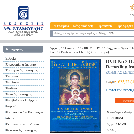
Αρχ
Η Εταιρεία
Νέες εκδόσεις
Προτάσεις
Προσφορές
Ηλεκτρονικό βιβλιοπωλείο
εκδόσεις βιβλίων
>
>
>
>
Αρχική
Θεολογία
CDROM - DVD
Σύγχρονοι Άγιοι
D
Κατηγορίες
from St.Panteleimon Church) (for Europe)
eBooks
DVD No 2 Ο Α
Οικονομία & Διοίκηση
Recording fr
Γεωτεχνικές Επιστήμες
ΖΟΡΜΠΑΣ ΚΩΝΣΤ
Εφηβικά
€25,22 (
€28,02
Θεολογία
Παιδικά
Πόντοι που κερδίζε
Θετικές Επιστήμες
Περιβάλλον - Ενέργεια
προσθήκη 
Ιατρική
Πληροφορική - Τεχνολογία
Χρονολογία έκδοσης:
Δίκαιο
ISBN:
30614
Εκπαίδευση - Κατάρτιση
Σχήμα:
13.5x19
Κοινωνικές Επιστήμες
Σελίδες:
0