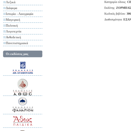
Λεξικά
Κατηγορία είδους:
CD
Διάφορα
Εκδότης:
ΖΟΡΜΠΑΣ
Ιστορία - Λαογραφία
Κωδικός βιβλίου:
306
Μαγειρική
Διαθεσιμότητα:
ΕΞΑ
Πολιτική
Λογοτεχνία
Ανθοδετική
Πανεπιστημιακά
Οι εκδόσεις μας