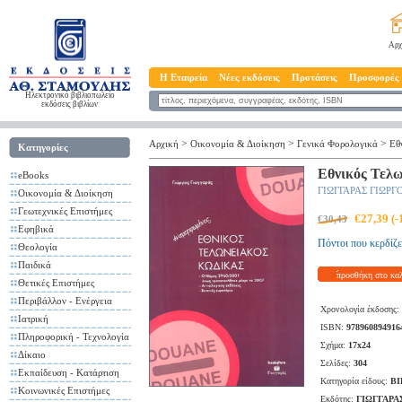
Αρχ
Η Εταιρεία
Νέες εκδόσεις
Προτάσεις
Προσφορές
Ηλεκτρονικό βιβλιοπωλείο
εκδόσεις βιβλίων
>
>
>
Αρχική
Οικονομία & Διοίκηση
Γενικά Φορολογικά
Εθ
Κατηγορίες
Εθνικός Τελ
eBooks
ΓΙΩΓΓΑΡΑΣ ΓΙΩΡΓ
Οικονομία & Διοίκηση
Γεωτεχνικές Επιστήμες
€27,39 (
€30,43
Εφηβικά
Πόντοι που κερδίζε
Θεολογία
Παιδικά
προσθήκη στο κα
Θετικές Επιστήμες
Περιβάλλον - Ενέργεια
Χρονολογία έκδοσης:
Ιατρική
ISBN:
978960894916
Πληροφορική - Τεχνολογία
Σχήμα:
17x24
Δίκαιο
Σελίδες:
304
Εκπαίδευση - Κατάρτιση
Κατηγορία είδους:
ΒΙ
Κοινωνικές Επιστήμες
Εκδότης:
ΓΙΩΓΓΑΡΑ