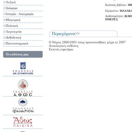
Λεξικά
Κωδικός βιβλίου:
308
Διάφορα
Εξώφυλλο:
ΜΑΛΑΚ
Ιστορία - Λαογραφία
Διαθεσιμότητα:
ΔΙΑΘ
ΗΜΕΡΕΣ
Μαγειρική
Πολιτική
Λογοτεχνία
Περιεχόμενα
>>
Ανθοδετική
Ο Νόμος 2960/2001 όπως τροποποιήθηκε μέχρι το 2007
Πανεπιστημιακά
Αιτιολογικές εκθέσεις
Εκτενές ευρετήριο
Οι εκδόσεις μας