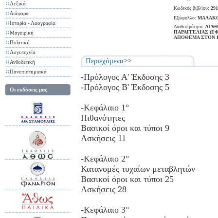
Λεξικά
Κωδικός βιβλίου:
291
Διάφορα
Εξώφυλλο:
ΜΑΛΑΚ
Ιστορία - Λαογραφία
Διαθεσιμότητα:
ΔΙΑΘ
ΠΑΡΑΓΓΕΛΙΑΣ (Ε
Μαγειρική
ΑΠΟΘΕΜΑ ΣΤΟΝ 
Πολιτική
Λογοτεχνία
Περιεχόμενα
>>
Ανθοδετική
Πανεπιστημιακά
-Πρόλογος Α' Έκδοσης 3
-Πρόλογος Β' Έκδοσης 5
Οι εκδόσεις μας
-Κεφάλαιο 1°
Πιθανότητες
Βασικοί όροι και τύποι 9
Ασκήσεις 11
-Κεφάλαιο 2°
Κατανομές τυχαίων μεταβλητών
Βασικοί όροι και τύποι 25
Ασκήσεις 28
-Κεφάλαιο 3°