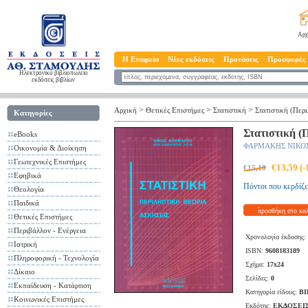
Αρχ
Η Εταιρεία
Νέες εκδόσεις
Προτάσεις
Προσφορές
Ηλεκτρονικό βιβλιοπωλείο
εκδόσεις βιβλίων
>
>
>
Αρχική
Θετικές Επιστήμες
Στατιστική
Στατιστική (Περ
Κατηγορίες
Στατιστική (
eBooks
ΦΑΡΜΑΚΗΣ ΝΙΚΟ
Οικονομία & Διοίκηση
Γεωτεχνικές Επιστήμες
€13,59 (
€15,10
Εφηβικά
Πόντοι που κερδίζε
Θεολογία
Παιδικά
προσθήκη στο κα
Θετικές Επιστήμες
Περιβάλλον - Ενέργεια
Χρονολογία έκδοσης:
Ιατρική
ISBN:
9608183189
Πληροφορική - Τεχνολογία
Σχήμα:
17x24
Δίκαιο
Σελίδες:
0
Εκπαίδευση - Κατάρτιση
Κατηγορία είδους:
ΒΙ
Κοινωνικές Επιστήμες
Εκδότης:
ΕΚΔΟΣΕΙ