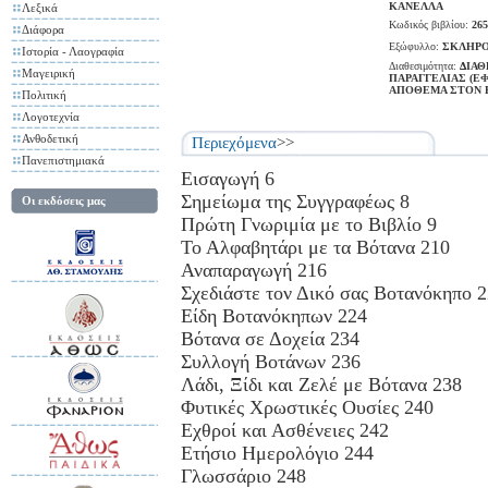
ΚΑΝΕΛΛΑ
Λεξικά
Κωδικός βιβλίου:
265
Διάφορα
Εξώφυλλο:
ΣΚΛΗΡΟ
Ιστορία - Λαογραφία
Διαθεσιμότητα:
ΔΙΑΘ
Μαγειρική
ΠΑΡΑΓΓΕΛΙΑΣ (Ε
ΑΠΟΘΕΜΑ ΣΤΟΝ 
Πολιτική
Λογοτεχνία
Ανθοδετική
Περιεχόμενα
>>
Πανεπιστημιακά
Εισαγωγή 6
Σημείωμα της Συγγραφέως 8
Οι εκδόσεις μας
Πρώτη Γνωριμία με το Βιβλίο 9
Το Αλφαβητάρι με τα Βότανα 210
Αναπαραγωγή 216
Σχεδιάστε τον Δικό σας Βοτανόκηπο 
Είδη Βοτανόκηπων 224
Βότανα σε Δοχεία 234
Συλλογή Βοτάνων 236
Λάδι, Ξίδι και Ζελέ με Βότανα 238
Φυτικές Χρωστικές Ουσίες 240
Εχθροί και Ασθένειες 242
Ετήσιο Ημερολόγιο 244
Γλωσσάριο 248