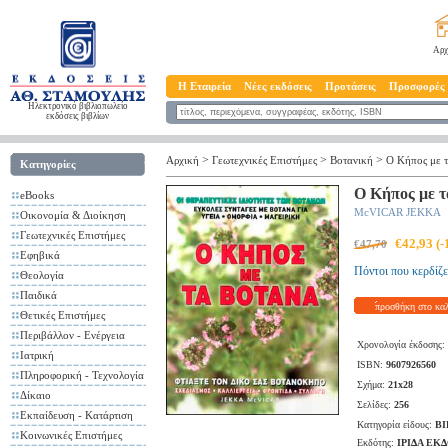
Αρχ
Η Εταιρεία
Νέες εκδόσεις
Προτάσεις
Προσφορές
Ηλεκτρονικό βιβλιοπωλείο
εκδόσεις βιβλίων
>
>
>
Αρχική
Γεωτεχνικές Επιστήμες
Βοτανική
Ο Κήπος με 
Κατηγορίες
Ο Κήπος με τ
eBooks
McVICAR JEKKA
Οικονομία & Διοίκηση
Γεωτεχνικές Επιστήμες
€42,93 (
€47,70
Εφηβικά
Πόντοι που κερδίζε
Θεολογία
Παιδικά
προσθήκη στο κα
Θετικές Επιστήμες
Περιβάλλον - Ενέργεια
Χρονολογία έκδοσης:
Ιατρική
ISBN:
9607926560
Πληροφορική - Τεχνολογία
Σχήμα:
21x28
Δίκαιο
Σελίδες:
256
Εκπαίδευση - Κατάρτιση
Κατηγορία είδους:
ΒΙ
Κοινωνικές Επιστήμες
Εκδότης:
ΙΡΙΔΑ ΕΚ