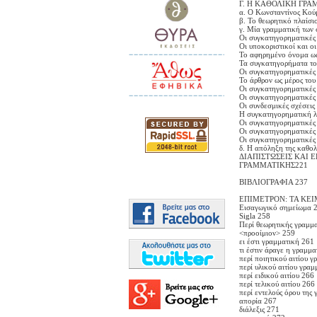
Γ. Η ΚΑΘΟΛΙΚΗ ΓΡΑ
α. Ο Κωνσταντίνος Κούμ
β. Το θεωρητικό πλαίσι
γ. Μία γραμματική των
Οι συγκατηγορηματικές 
Οι υποκοριστικοί και ο
Το αφηρημένο όνομα ω
Τα συγκατηγορήματα του
Οι συγκατηγορηματικές 
Το άρθρον ως μέρος του
Οι συγκατηγορηματικές 
Οι συγκατηγορηματικές 
Οι συνδεσμικές σχέσεις
Η συγκατηγορηματική λ
Οι συγκατηγορηματικές 
Οι συγκατηγορηματικές 
Οι συγκατηγορηματικές 
δ. Η απόληξη της καθολ
ΔΙΑΠΙΣΤΩΣΕΙΣ ΚΑΙ 
ΓΡΑΜΜΑΤΙΚΗΣ221
ΒΙΒΛΙΟΓΡΑΦΙΑ 237
ΕΠΙΜΕΤΡΟΝ: ΤΑ ΚΕ
Εισαγωγικό σημείωμα 
Sigla 258
Περί θεωρητικής γραμμ
<προοίμιον> 259
ει έστι γραμματική 261
τι έστιν άραγε η γραμμ
περί ποιητικού αιτίου 
περί υλικού αιτίου γρα
περί ειδικού αιτίου 266
περί τελικού αιτίου 266
περί εντελούς όρου της
απορία 267
διάλεξις 271