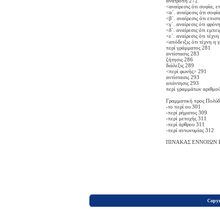
ανατροπή 272
<αναίρεσις ότι σοφία, 
<α΄. αναίρεσις ότι σοφ
<β΄. αναίρεσις ότι επι
<γ΄. αναίρεσις ότι φρό
<δ΄. αναίρεσις ότι εμπε
<ε΄. αναίρεσις ότι τέχν
<απόδειξις ότι τέχνη η
περί γράμματος 281
αντίστασις 283
ζήτησις 286
διάλεξις 289
<περί φωνής> 291
αντίστασις 293
απάντησις 293
περί γραμμάτων αριθμο
Γραμματική προς Πολύ
-το περί ου 301
-περί ρήματος 309
-περί μετοχής 311
-περί άρθρου 311
-περί αντωνυμίας 312
ΠΙΝΑΚΑΣ ΕΝΝΟΙΩΝ Κ
Copyr