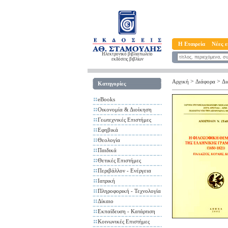
Η Εταιρεία
Νέες ε
Ηλεκτρονικό βιβλιοπωλείο
εκδόσεις βιβλίων
>
>
Αρχική
Διάφορα
Δι
Κατηγορίες
eBooks
Οικονομία & Διοίκηση
Γεωτεχνικές Επιστήμες
Εφηβικά
Θεολογία
Παιδικά
Θετικές Επιστήμες
Περιβάλλον - Ενέργεια
Ιατρική
Πληροφορική - Τεχνολογία
Δίκαιο
Εκπαίδευση - Κατάρτιση
Κοινωνικές Επιστήμες