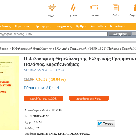
Αρχική
Εγγραφή
Είσοδος
Λίστα
Λογα
κδόσεις
Προτάσεις
Προσφορές
Συγγραφείς
Άρθρα
Best Sellers
Κατάλογοι
Αναζήτηση
>
άφορα
Η Φιλοσοφική Θεμελίωση της Ελληνικής Γραμματικής (1650-1821) Παλάσιος,Κοραής,Κ
Η Φιλοσοφική Θεμελίωση της Ελληνικής Γραμματική
Παλάσιος,Κοραής,Κούμας
ΣΤΑΒΕΛΑΣ Ν.ΑΠΟΣΤΟΛΟΣ
€36,52 (-10,00%)
€40,58
Πόντοι που κερδίζετε: 4
προσθήκη στο καλάθι
προσθήκη στη λίστα
Χρονολογία έκδοσης:
05 2002
ISBN:
9608544122
Σχήμα:
17x24
Σελίδες:
320
Εκδότης:
ΙΔΡ.ΕΡΕΥΝΗΣ ΕΚΔ.ΝΕΟΕΛΛ.ΦΙΛΟΣ/