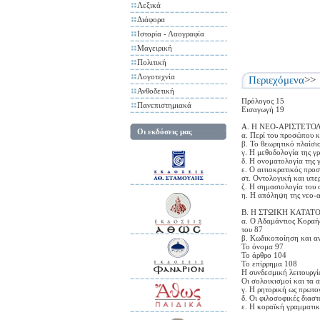
Λεξικά
Διάφορα
Ιστορία - Λαογραφία
Μαγειρική
Πολιτική
Λογοτεχνία
Περιεχόμενα
>>
Ανθοδετική
Πρόλογος 15
Πανεπιστημιακά
Εισαγωγή 19
Α. Η ΝΕΟ-ΑΡΙΣΤΕΤ
Οι εκδόσεις μας
α. Περί του προσώπου κ
β. Το θεωρητικό πλαίσι
γ. Η μεθοδολογία της γ
δ. Η ονοματολογία της 
ε. Ο αιτιοκρατικός προ
στ. Οντολογική και υπε
ζ. Η σημασιολογία του 
η. Η απόληψη της νεο-α
Β. Η ΣΤΩΙΚΗ ΚΑΤΑ
α. Ο Αδαμάντιος Κοραής
του 87
β. Κωδικοποίηση και α
Το όνομα 97
Το άρθρο 104
Το επίρρημα 108
Η συνδεσμική λειτουργί
Οι σολοικισμοί και τα 
γ. Η ρητορική ως πρωτο
δ. Οι φιλοσοφικές διασ
ε. Η κοραϊκή γραμματι