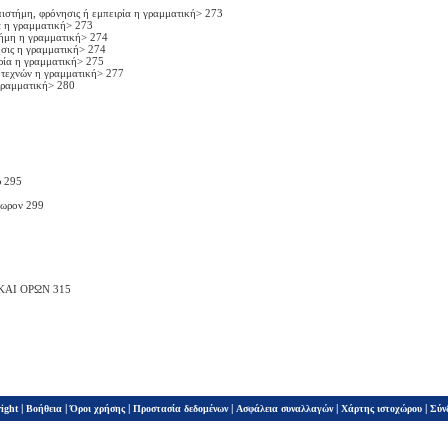
επιστήμη, φρόνησις ή εμπειρία η γραμματική> 273
ία η γραμματική> 273
στήμη η γραμματική> 274
νησις η γραμματική> 274
ιρία η γραμματική> 275
η τεχνών η γραμματική> 277
 γραμματική> 280
ύ 295
δωρον 299
ΑΙ ΟΡΩΝ 315
|
|
|
|
|
|
ight
Βοήθεια
Όροι χρήσης
Προστασία δεδομένων
Ασφάλεια συναλλαγών
Χάρτης ιστοχώρου
Σύν