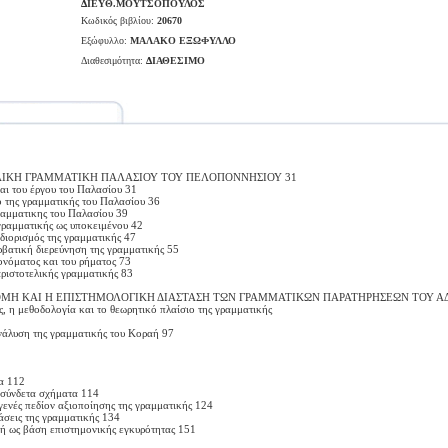
ΔΙΕΥΘ.ΜΟΥΤΣΟΠΟΥΛΟΣ
Κωδικός βιβλίου:
20670
Εξώφυλλο:
ΜΑΛΑΚΟ ΕΞΩΦΥΛΛΟ
Διαθεσιμότητα:
ΔΙΑΘΕΣΙΜΟ
ΟΛΙΚΗ ΓΡΑΜΜΑΤΙΚΗ ΠΑΛΑΣΙΟΥ ΤΟΥ ΠΕΛΟΠΟΝΝΗΣΙΟΥ 31
αι του έργου του Παλασίου 31
ο της γραμματικής του Παλασίου 36
ραμματικης του Παλασίου 39
γραμματικής ως υποκειμένου 42
σδιορισμός της γραμματικής 47
ρβατική διερεύνηση της γραμματικής 55
ονόματος και του ρήματος 73
ριστοτελικής γραμματικής 83
ΤΟΜΗ ΚΑΙ Η ΕΠΙΣΤΗΜΟΛΟΓΙΚΗ ΔΙΑΣΤΑΣΗ ΤΩΝ ΓΡΑΜΜΑΤΙΚΩΝ ΠΑΡΑΤΗΡΗΣΕΩΝ ΤΟΥ 
, η μεθοδολογία και το θεωρητικό πλαίσιο της γραμματικής
νάλυση της γραμματικής του Κοραή 97
α 112
ασύνδετα σχήματα 114
γενές πεδίον αξιοποίησης της γραμματικής 124
τάσεις της γραμματικής 134
κή ως βάση επιστημονικής εγκυρότητας 151