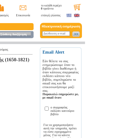
το καλάθι περιέχει
0
προϊόντα
ριασμός
Επικοινωνία
επιλογή γλώσσας
Σύνθετη Αναζήτηση
ούμας
Εmail Αlert
ς (1650-1821)
Εάν θέλετε να σας
ενημερώσουμε όταν το
βιβλίο γίνει διαθέσιμο ή
όταν κάποιος συγγραφέας
εκδόσει κάποιο νέο
βιβλίο, συμπληρώστε το
email σας και θα
επικοινωνήσουμε μαζί
σας.
Παρακαλώ ενημερώστε με,
με email όταν:
ο συγγραφέας
εκδώσει καινούριο
βιβλίο
Για να χρησιμοποιήσετε
αυτή την υπηρεσία, πρέπει
να είστε εγγεγραμμένο
μέλος. Για να κάνετε