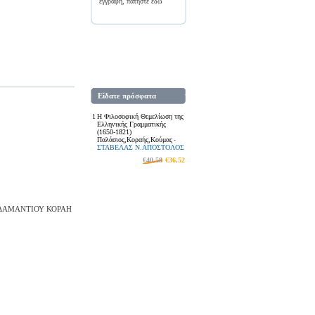
εγγραφή, πατήστε
εδώ
Είδατε πρόσφατα
1
Η Φιλοσοφική Θεμελίωση της
Ελληνικής Γραμματικής
(1650-1821)
Παλάσιος,Κοραής,Κούμας
-
ΣΤΑΒΕΛΑΣ Ν.ΑΠΟΣΤΟΛΟΣ
€40,58
€36,52
ΑΔΑΜΑΝΤΙΟΥ ΚΟΡΑΗ