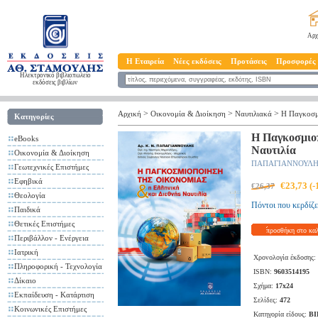
Αρχ
Η Εταιρεία
Νέες εκδόσεις
Προτάσεις
Προσφορές
Ηλεκτρονικό βιβλιοπωλείο
εκδόσεις βιβλίων
>
>
>
Αρχική
Οικονομία & Διοίκηση
Ναυτιλιακά
Η Παγκοσμι
Κατηγορίες
Η Παγκοσμιοπ
eBooks
Ναυτιλία
Οικονομία & Διοίκηση
ΠΑΠΑΓΙΑΝΝΟΥΛΗ
Γεωτεχνικές Επιστήμες
Εφηβικά
€23,73 (
€26,37
Θεολογία
Πόντοι που κερδίζε
Παιδικά
Θετικές Επιστήμες
προσθήκη στο κα
Περιβάλλον - Ενέργεια
Ιατρική
Χρονολογία έκδοσης:
Πληροφορική - Τεχνολογία
ISBN:
9603514195
Δίκαιο
Σχήμα:
17x24
Εκπαίδευση - Κατάρτιση
Σελίδες:
472
Κοινωνικές Επιστήμες
Κατηγορία είδους:
ΒΙ