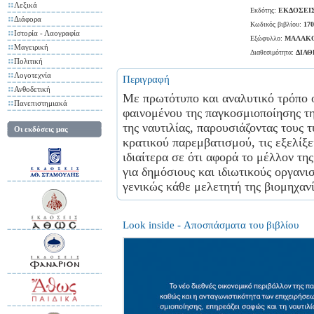
Λεξικά
Εκδότης:
ΕΚΔΟΣΕΙ
Διάφορα
Κωδικός βιβλίου:
170
Ιστορία - Λαογραφία
Εξώφυλλο:
ΜΑΛΑΚ
Μαγειρική
Διαθεσιμότητα:
ΔΙΑ
Πολιτική
Λογοτεχνία
Περιγραφή
Ανθοδετική
Με πρωτότυπο και αναλυτικό τρόπο ο
Πανεπιστημιακά
φαινομένου της παγκοσμιοποίησης τ
της ναυτιλίας, παρουσιάζοντας τους 
Οι εκδόσεις μας
κρατικού παρεμβατισμού, τις εξελίξε
ιδιαίτερα σε ότι αφορά το μέλλον τ
για δημόσιους και ιδιωτικούς οργανι
γενικώς κάθε μελετητή της βιομηχανί
Look inside - Αποσπάσματα του βιβλίου