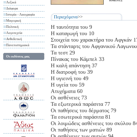
ΗΜΕΡΕΣ
Λεξικά
Διάφορα
Ιστορία - Λαογραφία
Περιεχόμενα
>>
Μαγειρική
Η ταυτότητα του 9
Πολιτική
Η καταγωγή του 10
Λογοτεχνία
Στοιχεία του χαρακτήρα του Αφγκάν 1
Ανθοδετική
Πανεπιστημιακά
Τα στάνταρτς του Αφγανικού Λαγωνικ
Τα τεστ 29
Οι εκδόσεις μας
Πίνακας του Κάμπελ 33
Η καλή απάντηση 37
Η διατροφή του 39
Η υγιεινή του 49
Η υγεία του 59
Ατυχήματα 60
Οι ασθένειες 73
Τα εξωτερικά παράσιτα 77
Οι παθήσεις του δέρματος 79
Τα εσωτερικά παράσιτα 81
Οι λοιμώδεις ασθένειες του σκύλου 8
Οι παθήσεις των ματιών 89
Οι ασθένειες των αυτιών 94