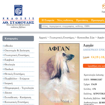
Αρχ
Η Εταιρεία
Νέες εκδόσεις
Προτάσεις
Προσφορές
Ηλεκτρονικό βιβλιοπωλείο
εκδόσεις βιβλίων
>
>
>
Αρχική
Γεωτεχνικές Επιστήμες
Κατοικίδια Ζώα
Αφγάν
Κατηγορίες
Αφγάν
eBooks
ΑΜΠΕΡΜΑΝ ΕΡΙΚ
Οικονομία & Διοίκηση
Γεωτεχνικές Επιστήμες
€4,19 (-1
€4,66
Εφηβικά
Θεολογία
προσθήκη στο κα
Παιδικά
Θετικές Επιστήμες
Χρονολογία έκδοσης:
Περιβάλλον - Ενέργεια
ISBN:
9990013187
Ιατρική
Σχήμα:
13x20
Πληροφορική - Τεχνολογία
Σελίδες:
176
Δίκαιο
Εκδότης:
ΑΓΡΟΤΙΚΗ
Εκπαίδευση - Κατάρτιση
Κωδικός βιβλίου:
164
Κοινωνικές Επιστήμες
Διαθεσιμότητα:
ΔΙΑΘ