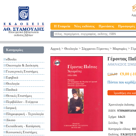
Αρχ
Η Εταιρεία
Νέες εκδόσεις
Προτάσεις
Προσφορές
Ηλεκτρονικό βιβλιοπωλείο
εκδόσεις βιβλίων
>
>
>
>
Αρχική
Θεολογία
Σύγχρονοι Γέροντες
Μαρτυρίες
Γέρ
Κατηγορίες
Γέροντας Παΐ
eBooks
ΑΘΑΝΑΣΙΟΣ ΣΙΜ
Οικονομία & Διοίκηση
Γεωτεχνικές Επιστήμες
€9,00 (-
€10,00
Εφηβικά
Πόντοι που κερδίζε
Θεολογία
Παιδικά
προσθήκη στο κα
Θετικές Επιστήμες
Περιβάλλον - Ενέργεια
Χρονολογία έκδοσης:
Ιατρική
ISBN:
978960895694
Πληροφορική - Τεχνολογία
Σχήμα:
14x21
Δίκαιο
Σελίδες:
78
Εκπαίδευση - Κατάρτιση
Κατηγορία είδους:
ΒΙ
Κοινωνικές Επιστήμες
Εκδότης:
ΕΚΔΟΣΕΙ