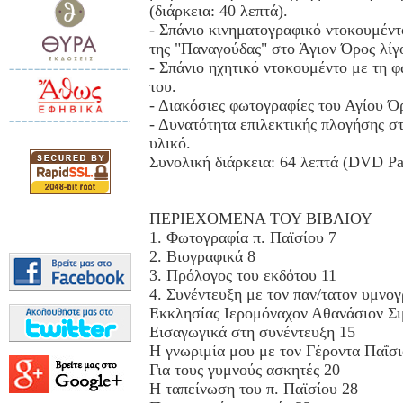
(διάρκεια: 40 λεπτά).
- Σπάνιο κινηματογραφικό ντοκουμέντ
της "Παναγούδας" στο Άγιον Όρος λίγο
- Σπάνιο ηχητικό ντοκουμέντο με τη 
του.
- Διακόσιες φωτογραφίες του Αγίου Ό
- Δυνατότητα επιλεκτικής πλογήσης στ
υλικό.
Συνολική διάρκεια: 64 λεπτά (DVD Pal
ΠΕΡΙΕΧΟΜΕΝΑ ΤΟΥ ΒΙΒΛΙΟΥ
1. Φωτογραφία π. Παϊσίου 7
2. Βιογραφικά 8
3. Πρόλογος του εκδότου 11
4. Συνέντευξη με τον παν/τατον υμνο
Εκκλησίας Ιερομόναχον Αθανάσιον Σι
Εισαγωγικά στη συνέντευξη 15
Η γνωριμία μου με τον Γέροντα Παΐσι
Για τους γυμνούς ασκητές 20
Η ταπείνωση του π. Παϊσίου 28