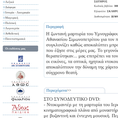
ΣΩΤΗΡΟΣ
Λεξικά
Κωδικός βιβλίου:
300
Διάφορα
Εξώφυλλο:
ΣΚΛΗΡΟ
Ιστορία - Λαογραφία
Διαθεσιμότητα:
ΔΙΑ
Μαγειρική
Πολιτική
Περιγραφή
Λογοτεχνία
Η ζωντανή μαρτυρία του Υμνογράφου
Ανθοδετική
Αθανασίου Σιμωνοπετρίτου για τον π
Πανεπιστημιακά
συγκλονίζει καθώς αποκαλύπτει μπρο
Οι εκδόσεις μας
που έζησε στις μέρες μας. Το γεγονός
θεραπεύτηκαν... μας επιτρέπει να τ
οι εικόνες, τα οπτικά, ηχητικά ντοκο
αποκαλύπτουν την δύναμη της χάριτο
σύγχρονο θεατή.
Περιεχόμενα
>>
ΣΤΟ ΣΥΝΟΔΕΥΤΙΚΟ DVD:
- Ντοκιμαντέρ με τη μαρτυρία του Ιε
κινηματογραφικά πλάνα από μοναστήρ
με βυζαντινή και έντεχνη μουσική. Π