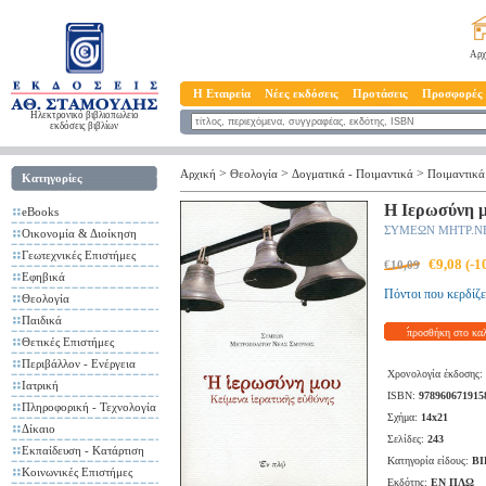
Αρχ
Η Εταιρεία
Νέες εκδόσεις
Προτάσεις
Προσφορές
Ηλεκτρονικό βιβλιοπωλείο
εκδόσεις βιβλίων
>
>
>
Αρχική
Θεολογία
Δογματικά - Ποιμαντικά
Ποιμαντικά
Κατηγορίες
Η Ιερωσύνη μ
eBooks
ΣΥΜΕΩΝ ΜΗΤΡ.Ν
Οικονομία & Διοίκηση
Γεωτεχνικές Επιστήμες
€9,08 (-
€10,09
Εφηβικά
Πόντοι που κερδίζε
Θεολογία
Παιδικά
προσθήκη στο κα
Θετικές Επιστήμες
Περιβάλλον - Ενέργεια
Χρονολογία έκδοσης:
Ιατρική
ISBN:
978960671915
Πληροφορική - Τεχνολογία
Σχήμα:
14x21
Δίκαιο
Σελίδες:
243
Εκπαίδευση - Κατάρτιση
Κατηγορία είδους:
ΒΙ
Κοινωνικές Επιστήμες
Εκδότης:
ΕΝ ΠΛΩ