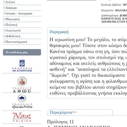
Λεξικά
Κωδικός βιβλίου:
307
Διάφορα
Εξώφυλλο:
ΜΑΛΑΚ
Ιστορία - Λαογραφία
Διαθεσιμότητα:
ΔΙΑΘ
ΠΑΡΑΓΓΕΛΙΑΣ (Ε
Μαγειρική
ΑΠΟΘΕΜΑ ΣΤΟΝ 
Πολιτική
Λογοτεχνία
Περιγραφή
Ανθοδετική
Η ιερωσύνη μου! Το μεγάλο, το ατίμ
Πανεπιστημιακά
θησαυρός μου! Τίποτε στον κόσμο δε
Κανένα πράγμα πάνω στη γη, όσο πολύ
Οι εκδόσεις μας
ιερατικό χάρισμα, τον στολισμό της 
αδύναμους και ατελείς ανθρώπους η 
ασθενή" και "αναπληροί τα ελλείπον
"δωρεάν". Όχι γιατί το δικαιούμαστε 
ανέκφραστη η αγάπη και η φιλανθρωπ
κείμενα του βιβλίου αυτού στηρίζουν
ευθύνες προβάλλοντας γνήσια εκκλησι
Περιεχόμενα
>>
Πρόλογος 11