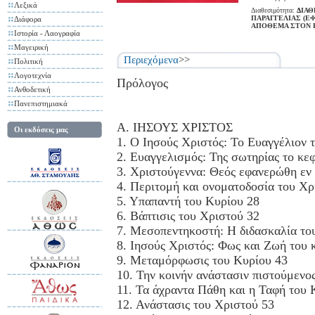
Λεξικά
Διαθεσιμότητα:
ΔΙΑΘ
ΠΑΡΑΓΓΕΛΙΑΣ (Ε
Διάφορα
ΑΠΟΘΕΜΑ ΣΤΟΝ 
Ιστορία - Λαογραφία
Μαγειρική
Περιεχόμενα
>>
Πολιτική
Λογοτεχνία
Πρόλογος
Ανθοδετική
Πανεπιστημιακά
Α. ΙΗΣΟΥΣ ΧΡΙΣΤΟΣ
Οι εκδόσεις μας
1. Ο Ιησούς Χριστός: Το Ευαγγέλιον 
2. Ευαγγελισμός: Της σωτηρίας το κε
3. Χριστούγεννα: Θεός εφανερώθη εν
4. Περιτομή και ονοματοδοσία του Χρ
5. Υπαπαντή του Κυρίου 28
6. Βάπτισις του Χριστού 32
7. Μεσοπεντηκοστή: Η διδασκαλία το
8. Ιησούς Χριστός: Φως και Ζωή του
9. Μεταμόρφωσις του Κυρίου 43
10. Την κοινήν ανάστασιν πιστούμενο
11. Τα άχραντα Πάθη και η Ταφή του 
12. Ανάστασις του Χριστού 53