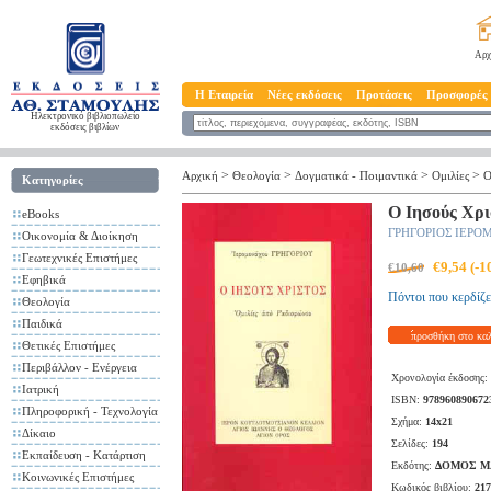
Αρχ
Η Εταιρεία
Νέες εκδόσεις
Προτάσεις
Προσφορές
Ηλεκτρονικό βιβλιοπωλείο
εκδόσεις βιβλίων
>
>
>
>
Αρχική
Θεολογία
Δογματικά - Ποιμαντικά
Ομιλίες
Ο
Κατηγορίες
Ο Ιησούς Χρι
eBooks
ΓΡΗΓΟΡΙΟΣ ΙΕΡ
Οικονομία & Διοίκηση
Γεωτεχνικές Επιστήμες
€9,54 (-
€10,60
Εφηβικά
Πόντοι που κερδίζε
Θεολογία
Παιδικά
προσθήκη στο κα
Θετικές Επιστήμες
Περιβάλλον - Ενέργεια
Χρονολογία έκδοσης:
Ιατρική
ISBN:
978960890672
Πληροφορική - Τεχνολογία
Σχήμα:
14x21
Δίκαιο
Σελίδες:
194
Εκπαίδευση - Κατάρτιση
Εκδότης:
ΔΟΜΟΣ ΜΑ
Κοινωνικές Επιστήμες
Κωδικός βιβλίου:
217