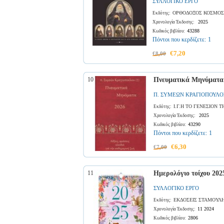
ΣΥΛΛΟΓΙΚΟ ΕΡΓΟ
ΟΡΘΟΔΟΞΟΣ ΚΟΣΜΟΣ
Εκδότης:
2025
Χρονολογία Έκδοσης:
43288
Κωδικός βιβλίου:
Πόντοι που κερδίζετε:
1
€7,20
€8,00
10
Πνευματικά Μηνύματα
Π. ΣΥΜΕΩΝ ΚΡΑΓΙΟΠΟΥΛΟ
Ι.Γ.Η ΤΟ ΓΕΝΕΣΙΟΝ
Εκδότης:
2025
Χρονολογία Έκδοσης:
43290
Κωδικός βιβλίου:
Πόντοι που κερδίζετε:
1
€6,30
€7,00
11
Ημερολόγιο τοίχου 202
ΣΥΛΛΟΓΙΚΟ ΕΡΓΟ
ΕΚΔΟΣΕΙΣ ΣΤΑΜΟΥΛ
Εκδότης:
11 2024
Χρονολογία Έκδοσης:
2806
Κωδικός βιβλίου: