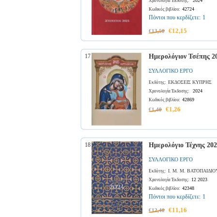
2024
Χρονολογία Έκδοσης:
42724
Κωδικός βιβλίου:
Πόντοι που κερδίζετε:
1
€12,15
€13,50
17
Ημερολόγιον Τσέπης 20
ΣΥΛΛΟΓΙΚΟ ΕΡΓΟ
ΕΚΔΟΣΕΙΣ ΚΥΠΡΗΣ
Εκδότης:
2024
Χρονολογία Έκδοσης:
42869
Κωδικός βιβλίου:
€1,26
€1,40
18
Ημερολόγιο Τέχνης 202
ΣΥΛΛΟΓΙΚΟ ΕΡΓΟ
Ι. Μ. Μ. ΒΑΤΟΠΑΙΔΙΟ
Εκδότης:
12 2023
Χρονολογία Έκδοσης:
42348
Κωδικός βιβλίου:
Πόντοι που κερδίζετε:
1
€11,16
€12,40