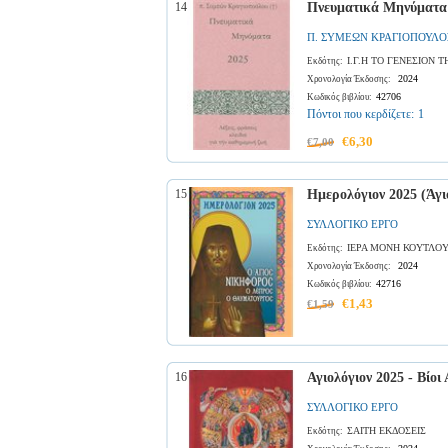
14
Πνευματικά Μηνύματα
Π. ΣΥΜΕΩΝ ΚΡΑΓΙΟΠΟΥΛΟ
Ι.Γ.Η ΤΟ ΓΕΝΕΣΙΟΝ
Εκδότης:
2024
Χρονολογία Έκδοσης:
42706
Κωδικός βιβλίου:
Πόντοι που κερδίζετε:
1
€6,30
€7,00
15
Ημερολόγιον 2025 (Άγι
ΣΥΛΛΟΓΙΚΟ ΕΡΓΟ
ΙΕΡΑ ΜΟΝΗ ΚΟΥΤΛΟΥ
Εκδότης:
2024
Χρονολογία Έκδοσης:
42716
Κωδικός βιβλίου:
€1,43
€1,59
16
Αγιολόγιον 2025 - Βίοι
ΣΥΛΛΟΓΙΚΟ ΕΡΓΟ
ΣΑΙΤΗ ΕΚΔΟΣΕΙΣ
Εκδότης: