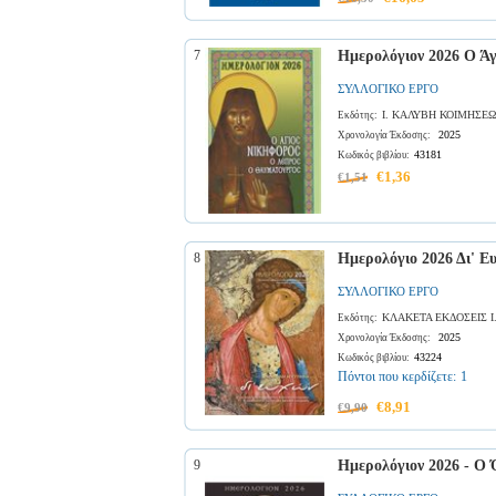
7
Ημερολόγιον 2026 Ο Ά
ΣΥΛΛΟΓΙΚΟ ΕΡΓΟ
Ι. ΚΑΛΥΒΗ ΚΟΙΜΗΣΕ
Εκδότης:
2025
Χρονολογία Έκδοσης:
43181
Κωδικός βιβλίου:
€1,36
€1,51
8
Ημερολόγιο 2026 Δι' Ε
ΣΥΛΛΟΓΙΚΟ ΕΡΓΟ
ΚΛΑΚΕΤΑ ΕΚΔΟΣΕΙΣ Ι.
Εκδότης:
2025
Χρονολογία Έκδοσης:
43224
Κωδικός βιβλίου:
Πόντοι που κερδίζετε:
1
€8,91
€9,90
9
Ημερολόγιον 2026 - Ο 