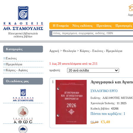
Αρχ
Η Εταιρεία
Νέες εκδόσεις
Προτάσεις
Προσφορές
Ηλεκτρονικό βιβλιοπωλείο
εκδόσεις βιβλίων
Κατηγορίες
>
>
Αρχική
Θεολογία
Κάρτες - Εικόνες - Ημερολόγια
Εικόνες
1 έως 20 αποτελέσματα από τα 211
Ημερολόγια
Κάρτες - Αφίσες
προβολή:
Οι εκδόσεις μας
1
Αγιογραφικό και Αγιοπ
ΣΥΛΛΟΓΙΚΟ ΕΡΓΟ
ΑΔΕΛΦΟΤΗΣ ΜΕΤΑΜΟ
Εκδότης:
11 2025
Χρονολογία Έκδοσης:
43266
Κωδικός βιβλίου:
Πόντοι που κερδίζετε:
1
€5,40
€6,00