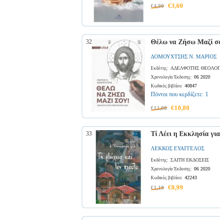
€3,60
€4,00
32
Θέλω να Ζήσω Μαζί σ
ΔΟΜΟΥΧΤΣΗΣ Ν. ΜΑΡΙΟΣ
ΑΔΕΛΦΟΤΗΣ ΘΕΟΛΟΓ
Εκδότης:
06 2020
Χρονολογία Έκδοσης:
40847
Κωδικός βιβλίου:
Πόντοι που κερδίζετε:
1
€10,80
€12,00
33
Τί Λέει η Εκκλησία για
ΛΕΚΚΟΣ ΕΥΑΓΓΕΛΟΣ
ΣΑΙΤΗ ΕΚΔΟΣΕΙΣ
Εκδότης:
06 2020
Χρονολογία Έκδοσης:
42243
Κωδικός βιβλίου:
€0,99
€1,10