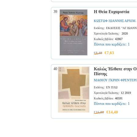
39
Η Θεία Ευχαριστία
ΚΩΣΤΩΦ ΙΩΑΝΝΗΣ ΑΡΧΙΜ.
ΕΚΔΟΣΕΙΣ "ΑΓ.ΙΩΑΝ
Εκδότης:
2020
Χρονολογία Έκδοσης:
42867
Κωδικός βιβλίου:
Πόντοι που κερδίζετε:
1
€7,63
€8,48
40
Καλώς Ήλθατε στην Ορ
Πίστης
ΜΑΘΙΟΥ ΓΚΡΗΝ ΦΡΕΝΤΕΡ
ΕΝ ΠΛΩ
Εκδότης:
12 2019
Χρονολογία Έκδοσης:
40591
Κωδικός βιβλίου:
Πόντοι που κερδίζετε:
1
€14,40
€16,00