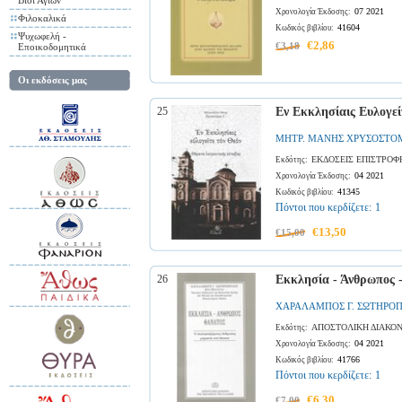
Βίοι Αγίων
07 2021
Χρονολογία Έκδοσης:
Φιλοκαλικά
41604
Κωδικός βιβλίου:
Ψυχωφελή -
€2,86
€3,18
Επoικοδομητικά
Οι εκδόσεις μας
25
Εν Εκκλησίαις Ευλογεί
ΜΗΤΡ. ΜΑΝΗΣ ΧΡΥΣΟΣΤΟΜ
ΕΚΔΟΣΕΙΣ ΕΠΙΣΤΡΟΦ
Εκδότης:
04 2021
Χρονολογία Έκδοσης:
41345
Κωδικός βιβλίου:
Πόντοι που κερδίζετε:
1
€13,50
€15,00
26
Εκκλησία - Άνθρωπος 
ΧΑΡΑΛΑΜΠΟΣ Γ. ΣΩΤΗΡΟ
ΑΠΟΣΤΟΛΙΚΗ ΔΙΑΚΟΝ
Εκδότης:
04 2021
Χρονολογία Έκδοσης:
41766
Κωδικός βιβλίου:
Πόντοι που κερδίζετε:
1
€6,30
€7,00