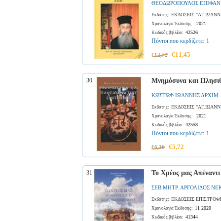
ΘΕΟΔΩΡΟΠΟΥΛΟΣ ΕΠΙΦΑΝ
ΕΚΔΟΣΕΙΣ "ΑΓ.ΙΩΑΝ
Εκδότης:
2021
Χρονολογία Έκδοσης:
42526
Κωδικός βιβλίου:
Πόντοι που κερδίζετε:
1
€11,45
€12,72
30
Μνημόσυνα και Πλησιθ
ΚΩΣΤΩΦ ΙΩΑΝΝΗΣ ΑΡΧΙΜ.
ΕΚΔΟΣΕΙΣ "ΑΓ.ΙΩΑΝ
Εκδότης:
2021
Χρονολογία Έκδοσης:
42558
Κωδικός βιβλίου:
Πόντοι που κερδίζετε:
1
€5,72
€6,36
31
Το Χρέος μας Απέναντι
ΣΕΒ.ΜΗΤΡ. ΑΡΓΟΛΙΔΟΣ Ν
ΕΚΔΟΣΕΙΣ ΕΠΙΣΤΡΟΦ
Εκδότης:
11 2020
Χρονολογία Έκδοσης:
41344
Κωδικός βιβλίου: