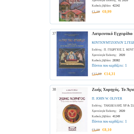
02 2020
Χρονολογία Έκδοσης:
42242
Κωδικός βιβλίου:
€0,99
€1,10
37
Λατρευτικό Εγχειρίδιο
ΚΟΥΓΙΟΥΜΤΖΟΓΛΟΥ Σ.ΓΕΩ
Π. ΓΕΩΡΓΙΟΣ Σ. ΚΟ
Εκδότης:
2020
Χρονολογία Έκδοσης:
28382
Κωδικός βιβλίου:
Πόντοι που κερδίζετε:
1
€14,31
€15,90
38
Ζωής Χορηγός. Το Άγι
Π. JOHN W. OLIVER
ΤΑΚΙΔΕΛΛΗΣ ΧΡ.& ΣΙ
Εκδότης:
2020
Χρονολογία Έκδοσης:
41249
Κωδικός βιβλίου:
Πόντοι που κερδίζετε:
1
€8,10
€9,00