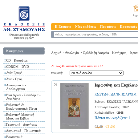
Αρχ
Η Εταιρεία
Νέες εκδόσεις
Προτάσεις
Προσφορές
Ηλεκτρονικό βιβλιοπωλείο
εκδόσεις βιβλίων
Κατηγορίες
>
>
Αρχική
Θεολογία
Ορθόδοξη Λατρεία - Κατήχηση - Ιερα
CD - Kασσέτες
21 έως 40 αποτελέσματα από τα 222
CDROM - DVD
Αγία Γραφή
προβολή:
Άγιον Όρος
21
Ιερωσύνη και Ευχέλαιο
Αντιαιρετικά -
Απολογητικά
ΚΩΣΤΩΦ ΙΩΑΝΝΗΣ ΑΡΧΙΜ.
Βίοι Αγίων - Συναξάρια -
Αγιολόγια
ΕΚΔΟΣΕΙΣ "ΑΓ.ΙΩΑΝ
Εκδότης:
Βυζαντινή &
2022
Χρονολογία Έκδοσης:
Εκκλησιαστική Τέχνη
42868
Κωδικός βιβλίου:
Βυζαντινή Μουσική -
Πόντοι που κερδίζετε:
1
Μουσικά Βιβλία
Γεροντικά - Διηγήσεις
€7,63
€8,48
Δογματικά - Ποιμαντικά
Εορταστικά