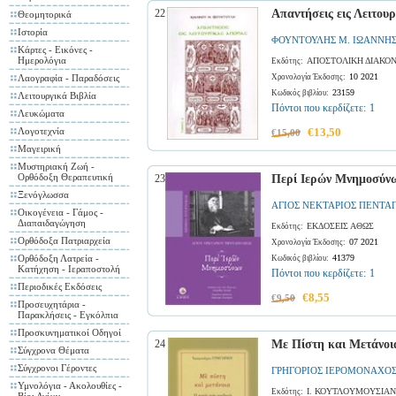
22
Απαντήσεις εις Λειτου
Θεομητoρικά
Ιστορία
ΦΟΥΝΤΟΥΛΗΣ Μ. ΙΩΑΝΝΗ
Κάρτες - Εικόνες -
Ημερολόγια
ΑΠΟΣΤΟΛΙΚΗ ΔΙΑΚΟΝ
Εκδότης:
10 2021
Λαογραφία - Παραδόσεις
Χρονολογία Έκδοσης:
23159
Κωδικός βιβλίου:
Λειτουργικά Βιβλία
Πόντοι που κερδίζετε:
1
Λευκώματα
Λογοτεχνία
€13,50
€15,00
Μαγειρική
Μυστηριακή Ζωή -
Ορθόδοξη Θεραπευτική
23
Περί Ιερών Μνημοσύν
Ξενόγλωσσα
ΑΓΙΟΣ ΝΕΚΤΑΡΙΟΣ ΠΕΝΤΑ
Οικογένεια - Γάμος -
Διαπαιδαγώγηση
ΕΚΔΟΣΕΙΣ ΑΘΩΣ
Εκδότης:
Ορθόδοξα Πατριαρχεία
07 2021
Χρονολογία Έκδοσης:
Ορθόδοξη Λατρεία -
41379
Κωδικός βιβλίου:
Κατήχηση - Ιεραποστολή
Πόντοι που κερδίζετε:
1
Περιοδικές Εκδόσεις
€8,55
€9,50
Προσευχητάρια -
Παρακλήσεις - Εγκόλπια
Προσκυνηματικοί Οδηγοί
24
Με Πίστη και Μετάνοι
Σύγχρονα Θέματα
Σύγχρονοι Γέροντες
ΓΡΗΓΟΡΙΟΣ ΙΕΡΟΜΟΝΑΧΟ
Υμνολόγια - Ακολουθίες -
Ι. ΚΟΥΤΛΟΥΜΟΥΣΙΑΝ
Εκδότης: