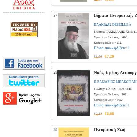
27
Βήματα Πνευματικής 
ΠΛΑΚΙΔΑΣ DESEILLE.π
ΤΑΚΙΔΕΛΛΗΣ ΧΡ.& ΣΙ
Εκδότης:
2021
Χρονολογία Έκδοσης:
41351
Κωδικός βιβλίου:
Πόντοι που κερδίζετε:
1
€7,20
€8,00
28
Ναός, Ιερέας, Λειτουργ
Π.ΒΑΣΙΛΕΙΟΣ ΜΠΑΚΟΓΙΑΝ
ΘΑΒΩΡ ΕΚΔΟΣΕΙΣ
Εκδότης:
2021
Χρονολογία Έκδοσης:
41592
Κωδικός βιβλίου:
Πόντοι που κερδίζετε:
1
€6,68
€7,42
29
Πνευματική Ζωή