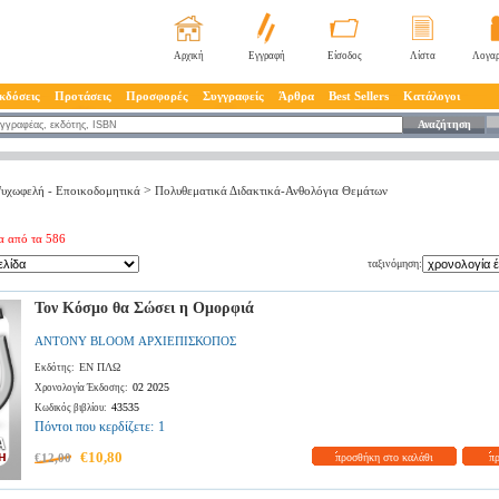
Αρχική
Εγγραφή
Είσοδος
Λίστα
Λογαρ
κδόσεις
Προτάσεις
Προσφορές
Συγγραφείς
Άρθρα
Best Sellers
Κατάλογοι
Αναζήτηση
>
υχωφελή - Επoικοδομητικά
Πολυθεματικά Διδακτικά-Ανθολόγια Θεμάτων
α από τα 586
ταξινόμηση:
Τον Κόσμο θα Σώσει η Ομορφιά
ANTONY BLOOM ΑΡΧΙΕΠΙΣΚΟΠΟΣ
ΕΝ ΠΛΩ
Εκδότης:
02 2025
Χρονολογία Έκδοσης:
43535
Κωδικός βιβλίου:
Πόντοι που κερδίζετε:
1
€10,80
€12,00
προσθήκη στο καλάθι
π