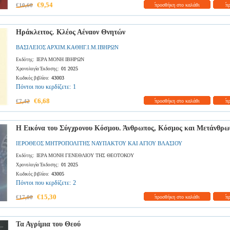
€9,54
€10,60
προσθήκη στο καλάθι
π
Ηράκλειτος. Κλέος Αέναον Θνητών
ΒΑΣΙΛΕΙΟΣ ΑΡΧΙΜ.ΚΑΘΗΓ.Ι.Μ.ΙΒΗΡΩΝ
ΙΕΡΑ ΜΟΝΗ ΙΒΗΡΩΝ
Εκδότης:
01 2025
Χρονολογία Έκδοσης:
43003
Κωδικός βιβλίου:
Πόντοι που κερδίζετε:
1
€6,68
€7,42
προσθήκη στο καλάθι
π
Η Εικόνα του Σύγχρονου Κόσμου. Άνθρωπος, Κόσμος και Μετάνθρω
ΙΕΡΟΘΕΟΣ ΜΗΤΡΟΠΟΛΙΤΗΣ ΝΑΥΠΑΚΤΟΥ ΚΑΙ ΑΓΙΟΥ ΒΛΑΣΙΟΥ
ΙΕΡΑ ΜΟΝΗ ΓΕΝΕΘΛΙΟΥ ΤΗΣ ΘΕΟΤΟΚΟΥ
Εκδότης:
01 2025
Χρονολογία Έκδοσης:
43005
Κωδικός βιβλίου:
Πόντοι που κερδίζετε:
2
€15,30
€17,00
προσθήκη στο καλάθι
π
Τα Αγρίμια του Θεού