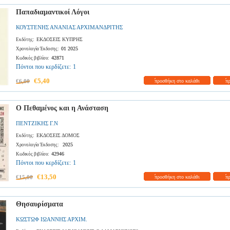
Παπαδιαμαντικοί Λόγοι
ΚΟΥΣΤΕΝΗΣ ΑΝΑΝΙΑΣ ΑΡΧΙΜΑΝΔΡΙΤΗΣ
ΕΚΔΟΣΕΙΣ ΚΥΠΡΗΣ
Εκδότης:
01 2025
Χρονολογία Έκδοσης:
42871
Κωδικός βιβλίου:
Πόντοι που κερδίζετε:
1
€5,40
€6,00
προσθήκη στο καλάθι
π
Ο Πεθαμένος και η Ανάσταση
ΠΕΝΤΖΙΚΗΣ Γ.Ν
ΕΚΔΟΣΕΙΣ ΔΟΜΟΣ
Εκδότης:
2025
Χρονολογία Έκδοσης:
42946
Κωδικός βιβλίου:
Πόντοι που κερδίζετε:
1
€13,50
€15,00
προσθήκη στο καλάθι
π
Θησαυρίσματα
ΚΩΣΤΩΦ ΙΩΑΝΝΗΣ ΑΡΧΙΜ.