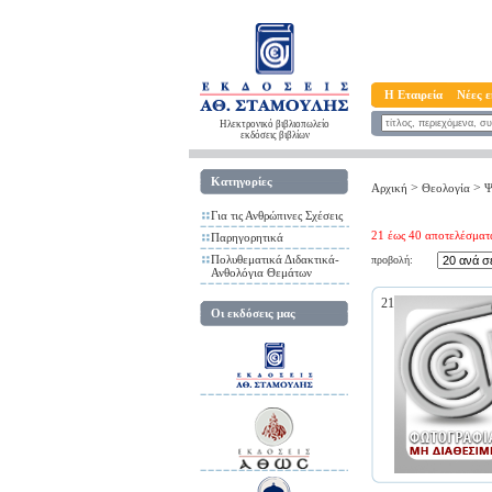
Η Εταιρεία
Νέες ε
Ηλεκτρονικό βιβλιοπωλείο
εκδόσεις βιβλίων
Κατηγορίες
>
>
Αρχική
Θεολογία
Ψ
Για τις Ανθρώπινες Σχέσεις
21 έως 40 αποτελέσματ
Παρηγορητικά
Πολυθεματικά Διδακτικά-
προβολή:
Ανθολόγια Θεμάτων
21
Οι εκδόσεις μας