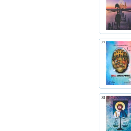
37
38