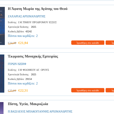
Η Άφατη Μωρία της Αγάπης του Θεού
ΖΑΧΑΡΙΑΣ ΑΡΧΙΜΑΝΔΡΙΤΗΣ
Ι.Μ.ΤΙΜΙΟΥ ΠΡΟΔΡΟΜΟΥ ΕΣΣΕΞ
Εκδότης:
2025
Χρονολογία Έκδοσης:
43242
Κωδικός βιβλίου:
Πόντοι που κερδίζετε:
2
€21,94
€24,38
προσθήκη στο καλάθι
π
Έκφρασις Μοναχικής Εμπειρίας
ΓΕΡΩΝ ΙΩΣΗΦ
Ι.Μ ΦΙΛΟΘΕΟΥ ΑΓ. ΟΡΟΥΣ
Εκδότης:
2025
Χρονολογία Έκδοσης:
29154
Κωδικός βιβλίου:
Πόντοι που κερδίζετε:
2
€22,51
€25,01
προσθήκη στο καλάθι
π
Πίστη, Υγεία, Μακροζωία
Π.ΒΑΣΙΛΕΙΟΣ ΜΠΑΚΟΓΙΑΝΝΗΣ ΑΡΧΙΜΑΝΔΡΙΤΗΣ