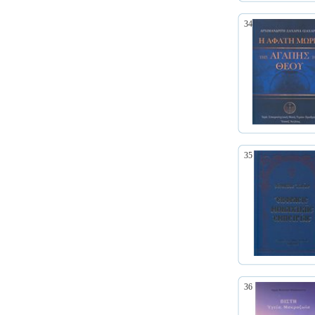
34
35
36