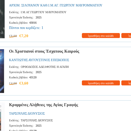
ΑΡΧΙΜ. ΣΙΛΟΥΑΝΟΥ ΚΑΘ.Ι.Μ.ΑΓ. ΓΕΩΡΓΙΟΥ ΜΑΥΡΟΜΜΑΤΙΟΥ
Ι.Μ.ΑΓ.ΓΕΩΡΓΙΟΥ ΜΑΥΡΟΜΑΤΙΟΥ
Εκδότης:
2025
Χρονολογία Έκδοσης:
43016
Κωδικός βιβλίου:
Πόντοι που κερδίζετε:
1
€7,20
€8,00
προσθήκη στο καλάθι
π
Οι Χριστιανοί στους Έσχατους Καιρούς
ΚΑΝΤΙΩΤΗΣ ΑΥΓΟΥΣΤΙΝΟΣ ΕΠΙΣΚΟΠΟΣ
ΟΡΘΟΔΟΞΟΣ ΑΔΕΛΦΟΤΗΣ Η ΑΓΑΠΗ
Εκδότης:
2025
Χρονολογία Έκδοσης:
43120
Κωδικός βιβλίου:
€3,60
€4,00
προσθήκη στο καλάθι
π
Κρυμμένες Αλήθειες της Αγίας Γραφής
ΤΑΡΣΟΥΛΗΣ ΔΙΟΝΥΣΙΟΣ
ΤΑΡΣΟΥΛΗΣ ΔΙΟΝΥΣΙΟΣ
Εκδότης:
2025
Χρονολογία Έκδοσης:
43129