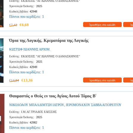
ΕΚΔΟΣΕΙΣ "ΑΓ.ΙΩΑΝΝΗΣ Ο ΔΑΜΑΣΚΗΝΟΣ"
Εκδότης:
2025
Χρονολογία Έκδοσης:
42948
Κωδικός βιβλίου:
Πόντοι που κερδίζετε:
1
€6,68
€7,42
προσθήκη στο καλάθι
π
Όρια της Λογικής. Κρεματόρια της Λογικής
ΚΩΣΤΩΦ ΙΩΑΝΝΗΣ ΑΡΧΙΜ.
ΕΚΔΟΣΕΙΣ "ΑΓ.ΙΩΑΝΝΗΣ Ο ΔΑΜΑΣΚΗΝΟΣ"
Εκδότης:
2025
Χρονολογία Έκδοσης:
42949
Κωδικός βιβλίου:
Πόντοι που κερδίζετε:
1
€13,36
€14,84
προσθήκη στο καλάθι
π
Θαυμαστός ο Θεός εν τοις Αγίοις Αυτού Τόμος Β'
ΝΙΚΟΛΟΑΟΥ ΜΠΑΛΔΙΜΤΣΗ ΙΑΤΡΟΥ
ΙΕΡΟΜΟΝΑΧΟΥ ΣΑΒΒΑ ΑΓΙΟΡΕΙΤΟΥ
,
Ι.Μ.ΑΓ.ΤΡΙΑΔΟΣ ΕΔΕΣΣΗΣ
Εκδότης:
2025
Χρονολογία Έκδοσης:
42982
Κωδικός βιβλίου:
Πόντοι που κερδίζετε:
1