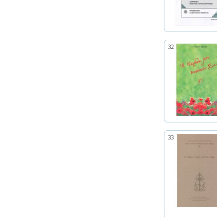
32
33