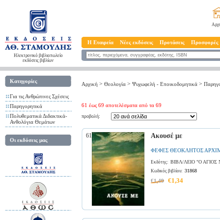
Αρχ
Η Εταιρεία
Νέες εκδόσεις
Προτάσεις
Προσφορές
Ηλεκτρονικό βιβλιοπωλείο
εκδόσεις βιβλίων
Κατηγορίες
>
>
>
Αρχική
Θεολογία
Ψυχωφελή - Επoικοδομητικά
Παρηγο
Για τις Ανθρώπινες Σχέσεις
61 έως 69 αποτελέσματα από τα 69
Παρηγορητικά
Πολυθεματικά Διδακτικά-
προβολή:
Ανθολόγια Θεμάτων
61
Ακουσέ με
Οι εκδόσεις μας
ΦΕΦΕΣ ΘΕΟΚΛΗΤΟΣ ΑΡΧΙ
ΒΙΒΛ/ΛΕΙΟ "Ο ΑΓΙΟ
Εκδότης:
31868
Κωδικός βιβλίου:
€1,34
€1,49