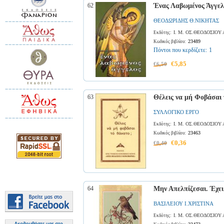
62
Ένας Λαβωμένος Άγγελ
ΘΕΟΔΩΡΙΔΗΣ Θ.ΝΙΚΗΤΑΣ
Ι. Μ. ΟΣ.ΘΕΟΔΟΣΙΟΥ
Εκδότης:
23489
Κωδικός βιβλίου:
Πόντοι που κερδίζετε:
1
€5,85
€6,50
63
Θέλεις να μή Φοβάσαι 
ΣΥΛΛΟΓΙΚΟ ΕΡΓΟ
Ι. Μ. ΟΣ.ΘΕΟΔΟΣΙΟΥ
Εκδότης:
23463
Κωδικός βιβλίου:
€0,36
€0,40
64
Μην Απελπίζεσαι. Έχει
ΒΑΣΙΛΕΙΟΥ Ι.ΧΡΙΣΤΙΝΑ
Ι. Μ. ΟΣ.ΘΕΟΔΟΣΙΟΥ
Εκδότης: