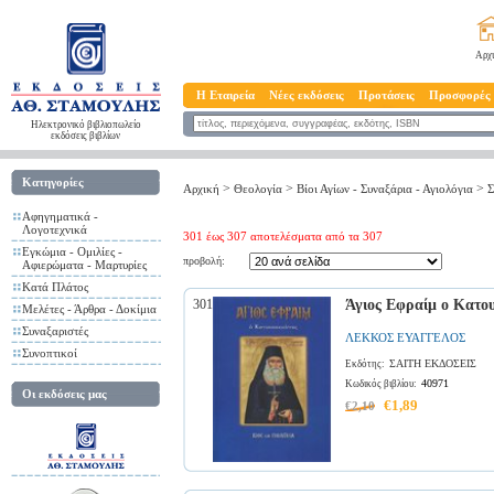
Αρχ
Η Εταιρεία
Νέες εκδόσεις
Προτάσεις
Προσφορές
Ηλεκτρονικό βιβλιοπωλείο
εκδόσεις βιβλίων
Κατηγορίες
>
>
>
Αρχική
Θεολογία
Βίοι Αγίων - Συναξάρια - Αγιολόγια
Σ
Αφηγηματικά -
Λογοτεχνικά
301 έως 307 αποτελέσματα από τα 307
Εγκώμια - Ομιλίες -
προβολή:
Αφιερώματα - Μαρτυρίες
Κατά Πλάτος
301
Άγιος Εφραίμ ο Κατου
Μελέτες - Άρθρα - Δοκίμια
Συναξαριστές
ΛΕΚΚΟΣ ΕΥΑΓΓΕΛΟΣ
Συνοπτικοί
ΣΑΙΤΗ ΕΚΔΟΣΕΙΣ
Εκδότης:
40971
Κωδικός βιβλίου:
Οι εκδόσεις μας
€1,89
€2,10