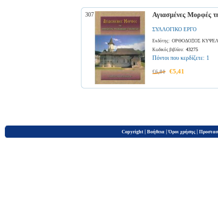
307
Αγιασμένες Μορφές τ
ΣΥΛΛΟΓΙΚΟ ΕΡΓΟ
ΟΡΘΟΔΟΞΟΣ ΚΥΨΕ
Εκδότης:
43275
Κωδικός βιβλίου:
Πόντοι που κερδίζετε:
1
€5,41
€6,01
|
|
|
Copyright
Βοήθεια
Όροι χρήσης
Προστασ