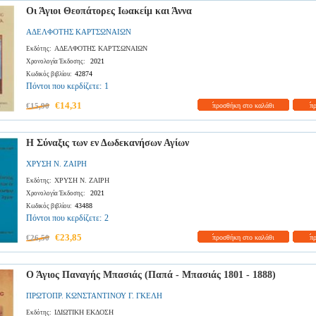
Οι Άγιοι Θεοπάτορες Ιωακείμ και Άννα
ΑΔΕΛΦΟΤΗΣ ΚΑΡΤΣΩΝΑΙΩΝ
ΑΔΕΛΦΟΤΗΣ ΚΑΡΤΣΩΝΑΙΩΝ
Εκδότης:
2021
Χρονολογία Έκδοσης:
42874
Κωδικός βιβλίου:
Πόντοι που κερδίζετε:
1
€14,31
€15,90
προσθήκη στο καλάθι
π
Η Σύναξις των εν Δωδεκανήσων Αγίων
ΧΡΥΣΗ Ν. ΖΑΙΡΗ
ΧΡΥΣΗ Ν. ΖΑΙΡΗ
Εκδότης:
2021
Χρονολογία Έκδοσης:
43488
Κωδικός βιβλίου:
Πόντοι που κερδίζετε:
2
€23,85
€26,50
προσθήκη στο καλάθι
π
Ο Άγιος Παναγής Μπασιάς (Παπά - Μπασιάς 1801 - 1888)
ΠΡΩΤΟΠΡ. ΚΩΝΣΤΑΝΤΙΝΟΥ Γ. ΓΚΕΛΗ
ΙΔΙΩΤΙΚΗ ΕΚΔΟΣΗ
Εκδότης: