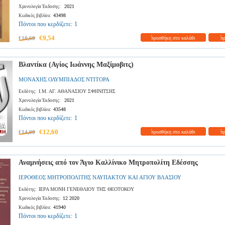
2021
Χρονολογία Έκδοσης:
43498
Κωδικός βιβλίου:
Πόντοι που κερδίζετε:
1
€9,54
€10,60
προσθήκη στο καλάθι
π
Βλαντίκα (Αγίος Ιωάννης Μαξίμοβιτς)
ΜΟΝΑΧΗΣ ΟΛΥΜΠΙΑΔΟΣ ΝΤΙΤΟΡΑ
Ι.Μ. ΑΓ. ΑΘΑΝΑΣΙΟΥ ΣΦΗΝΙΤΣΗΣ
Εκδότης:
2021
Χρονολογία Έκδοσης:
43548
Κωδικός βιβλίου:
Πόντοι που κερδίζετε:
1
€12,60
€14,00
προσθήκη στο καλάθι
π
Αναμνήσεις από τον Άγιο Καλλίνικο Μητροπολίτη Εδέσσης
ΙΕΡΟΘΕΟΣ ΜΗΤΡΟΠΟΛΙΤΗΣ ΝΑΥΠΑΚΤΟΥ ΚΑΙ ΑΓΙΟΥ ΒΛΑΣΙΟΥ
ΙΕΡΑ ΜΟΝΗ ΓΕΝΕΘΛΙΟΥ ΤΗΣ ΘΕΟΤΟΚΟΥ
Εκδότης:
12 2020
Χρονολογία Έκδοσης:
41940
Κωδικός βιβλίου:
Πόντοι που κερδίζετε:
1