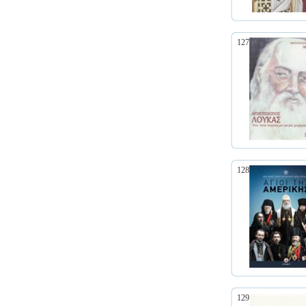
127
128
129