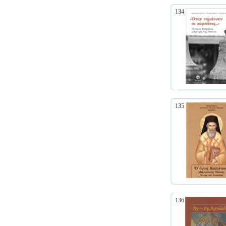
134
135
136