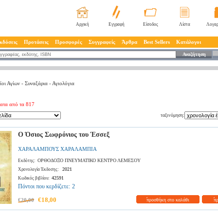
Αρχική
Εγγραφή
Είσοδος
Λίστα
Λογαρ
κδόσεις
Προτάσεις
Προσφορές
Συγγραφείς
Άρθρα
Best Sellers
Κατάλογοι
Αναζήτηση
ίοι Αγίων - Συναξάρια - Αγιολόγια
ατα από τα 817
ταξινόμηση:
Ο Όσιος Σωφρόνιος του Έσσεξ
ΧΑΡΑΛΑΜΠΟΥΣ ΧΑΡΑΛΑΜΠΙΑ
ΟΡΘΟΔΟΞΟ ΠΝΕΥΜΑΤΙΚΟ ΚΕΝΤΡΟ ΛΕΜΕΣΟΥ
Εκδότης:
2021
Χρονολογία Έκδοσης:
42591
Κωδικός βιβλίου:
Πόντοι που κερδίζετε:
2
€18,00
€20,00
προσθήκη στο καλάθι
π