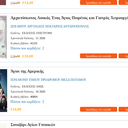
€14,40
€16,00
προσθήκη στο καλάθι
π
Αρχιεπίσκοπος Λουκάς Ένας Άγιος Ποιμένας και Γιατρός Χειρουργ
ΣΕΒ.ΜΗΤΡ. ΑΡΓΟΛΙΔΟΣ ΝΕΚΤΑΡΙΟΣ ΑΝΤΩΝΟΠΟΥΛΟΣ
ΕΚΔΟΣΕΙΣ ΕΠΙΣΤΡΟΦΗ
Εκδότης:
11 2020
Χρονολογία Έκδοσης:
41231
Κωδικός βιβλίου:
Πόντοι που κερδίζετε:
2
€18,00
€20,00
προσθήκη στο καλάθι
π
Άγιοι της Αμερικής
ΙΕΡΑ ΜΟΝΗ ΤΙΜΙΟΥ ΠΡΟΔΡΟΜΟΥ ΜΕΣΑ ΠΟΤΑΜΟΥ
ΕΚΔΟΣΕΙΣ ΑΘΩΣ
Εκδότης:
10 2020
Χρονολογία Έκδοσης:
40864
Κωδικός βιβλίου:
Πόντοι που κερδίζετε:
2
€24,00
προσθήκη στο καλάθι
π
Συναξάρι Αγίων Γυναικών