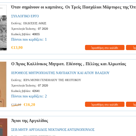
Όταν σημάνουν οι καμπάνες. Οι Τρείς Πασχάλιοι Μάρτυρες της Όπ
ΣΥΛΛΟΓΙΚΟ ΕΡΓΟ
ΕΚΔΟΣΕΙΣ ΑΘΩΣ
Εκδότης:
07 2020
Χρονολογία Έκδοσης:
40835
Κωδικός βιβλίου:
Πόντοι που κερδίζετε:
1
€13,90
προσθήκη στο καλάθι
π
Ο Άγιος Καλλίνικος Μητροπ. Εδέσσης , Πέλλης και Αλμωπίας
ΙΕΡΟΘΕΟΣ ΜΗΤΡΟΠΟΛΙΤΗΣ ΝΑΥΠΑΚΤΟΥ ΚΑΙ ΑΓΙΟΥ ΒΛΑΣΙΟΥ
ΙΕΡΑ ΜΟΝΗ ΓΕΝΕΘΛΙΟΥ ΤΗΣ ΘΕΟΤΟΚΟΥ
Εκδότης:
07 2020
Χρονολογία Έκδοσης:
42641
Κωδικός βιβλίου:
Πόντοι που κερδίζετε:
2
€16,20
€18,00
προσθήκη στο καλάθι
π
Άγιοι της Αργολίδος
ΣΕΒ.ΜΗΤΡ. ΑΡΓΟΛΙΔΟΣ ΝΕΚΤΑΡΙΟΣ ΑΝΤΩΝΟΠΟΥΛΟΣ