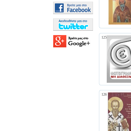
125
126