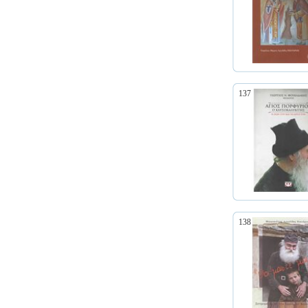
137
138