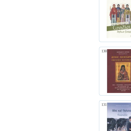
130
131