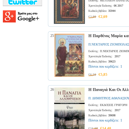
ΜΕΤΟΧΙΟΝ ΠΑΝΑΓΙΑΣ
Εκδότης:
06 2017
Χρονολογία Έκδοσης:
35944
Κωδικός βιβλίου:
€2,69
€2,99
25
Η Παρθένος Μαρία και
Π.ΝΕΚΤΑΡΙΟΣ ΖΙΟΜΠΟΛΑΣ
Π.ΝΕΚΤΑΡΙΟΣ ΖΙΟΜΠ
Εκδότης:
2017
Χρονολογία Έκδοσης:
39623
Κωδικός βιβλίου:
Πόντοι που κερδίζετε:
1
€5,85
€6,50
26
Η Παναγιά Και Οι Αλλ
Π. ΔΗΜΗΤΡΙΟΣ ΑΘΑΝΑΣΙΟ
ΕΚΔΟΣΕΙΣ ΓΡΗΓΟΡΗ
Εκδότης:
2017
Χρονολογία Έκδοσης:
39698
Κωδικός βιβλίου:
Πόντοι που κερδίζετε:
1
€14,40
€16,00