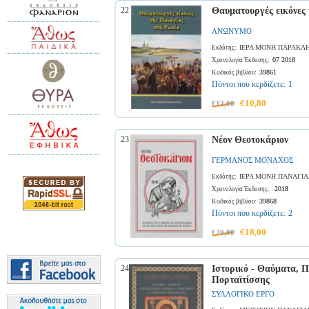
22
Θαυματουργές εικόνες
ΑΝΩΝΥΜΟ
ΙΕΡΑ ΜΟΝΗ ΠΑΡΑΚΛ
Εκδότης:
07 2018
Χρονολογία Έκδοσης:
39861
Κωδικός βιβλίου:
Πόντοι που κερδίζετε:
1
€10,80
€12,00
23
Νέον Θεοτοκάριον
ΓΕΡΜΑΝΟΣ ΜΟΝΑΧΟΣ
ΙΕΡΑ ΜΟΝΗ ΠΑΝΑΓΙΑ
Εκδότης:
2018
Χρονολογία Έκδοσης:
39868
Κωδικός βιβλίου:
Πόντοι που κερδίζετε:
2
€18,00
€20,00
24
Ιστορικό - Θαύματα, 
Πορταϊτίσσης
ΣΥΛΛΟΓΙΚΟ ΕΡΓΟ