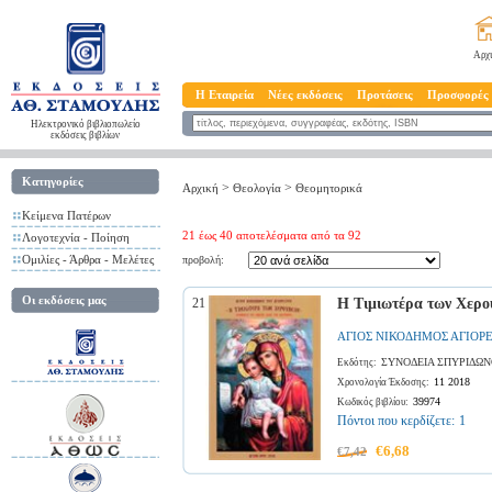
Αρχ
Η Εταιρεία
Νέες εκδόσεις
Προτάσεις
Προσφορές
Ηλεκτρονικό βιβλιοπωλείο
εκδόσεις βιβλίων
Κατηγορίες
>
>
Αρχική
Θεολογία
Θεομητoρικά
Κείμενα Πατέρων
21 έως 40 αποτελέσματα από τα 92
Λογοτεχνία - Ποίηση
Ομιλίες - Άρθρα - Μελέτες
προβολή:
Οι εκδόσεις μας
21
Η Τιμιωτέρα των Χερο
ΑΓΙΟΣ ΝΙΚΟΔΗΜΟΣ ΑΓΙΟΡ
ΣΥΝΟΔΕΙΑ ΣΠΥΡΙΔΩ
Εκδότης:
11 2018
Χρονολογία Έκδοσης:
39974
Κωδικός βιβλίου:
Πόντοι που κερδίζετε:
1
€6,68
€7,42