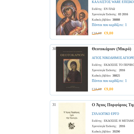
ΚΑΛΛΙΣΤΟΣ WARE ΕΠΙΣΚΟ
ΕΝ ΠΛΩ
Εκδότης:
03 2016
Χρονολογία Έκδοσης:
38888
Κωδικός βιβλίου:
Πόντοι που κερδίζετε:
1
€9,00
€10,00
30
Θεοτοκάριον (Μικρό)
ΑΓΙΟΣ ΝΙΚΟΔΗΜΟΣ ΑΓΙΟΡ
ΕΚΔΟΣΕΙΣ ΤΟ ΠΕΡΙΒ
Εκδότης:
2016
Χρονολογία Έκδοσης:
38825
Κωδικός βιβλίου:
Πόντοι που κερδίζετε:
1
€9,00
€10,00
31
Ο Άγιος Πορφύριος Τι
ΣΥΛΛΟΓΙΚΟ ΕΡΓΟ
ΕΚΔΟΣΕΙΣ Η ΜΕΤΑΜ
Εκδότης:
2016
Χρονολογία Έκδοσης:
39290
Κωδικός βιβλίου: