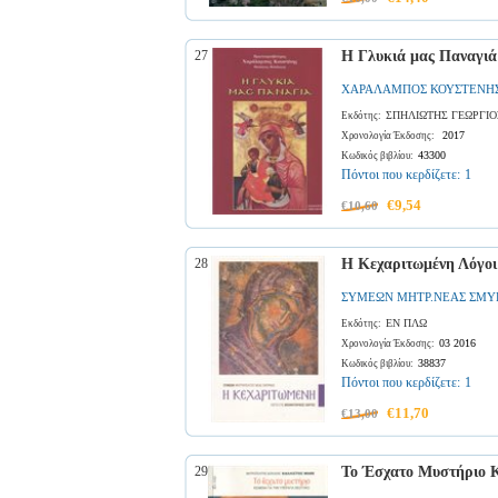
27
Η Γλυκιά μας Παναγιά
ΧΑΡΑΛΑΜΠΟΣ ΚΟΥΣΤΕΝΗΣ
ΣΠΗΛΙΩΤΗΣ ΓΕΩΡΓΙΟ
Εκδότης:
2017
Χρονολογία Έκδοσης:
43300
Κωδικός βιβλίου:
Πόντοι που κερδίζετε:
1
€9,54
€10,60
28
Η Κεχαριτωμένη Λόγοι
ΣΥΜΕΩΝ ΜΗΤΡ.ΝΕΑΣ ΣΜΥ
ΕΝ ΠΛΩ
Εκδότης:
03 2016
Χρονολογία Έκδοσης:
38837
Κωδικός βιβλίου:
Πόντοι που κερδίζετε:
1
€11,70
€13,00
29
Το Έσχατο Μυστήριο Κ