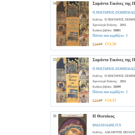
34
Σαράντα Εικόνες της 
Π.ΝΕΚΤΑΡΙΟΣ ΖΙΟΜΠΟΛΑΣ
Π.ΝΕΚΤΑΡΙΟΣ ΖΙΟΜΠ
Εκδότης:
2015
Χρονολογία Έκδοσης:
36881
Κωδικός βιβλίου:
Πόντοι που κερδίζετε:
1
€13,36
€14,84
35
Σαράντα Εικόνες της 
Π.ΝΕΚΤΑΡΙΟΣ ΖΙΟΜΠΟΛΑΣ
Π.ΝΕΚΤΑΡΙΟΣ ΖΙΟΜΠ
Εκδότης:
2015
Χρονολογία Έκδοσης:
26099
Κωδικός βιβλίου:
Πόντοι που κερδίζετε:
1
€14,31
€15,90
36
Η Θεοτόκος
ΒΑΣΙΛΕΙΑΔΗΣ.Π.Ν
ΑΔΕΛΦΟΤΗΣ ΘΕΟΛΟΓ
Εκδότης: