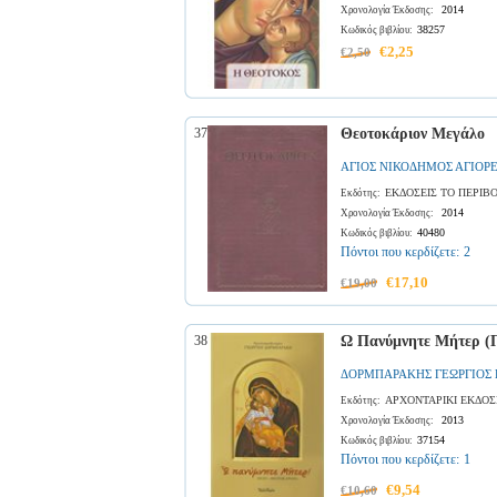
2014
Χρονολογία Έκδοσης:
38257
Κωδικός βιβλίου:
€2,25
€2,50
37
Θεοτοκάριον Μεγάλο
ΑΓΙΟΣ ΝΙΚΟΔΗΜΟΣ ΑΓΙΟΡ
ΕΚΔΟΣΕΙΣ ΤΟ ΠΕΡΙΒ
Εκδότης:
2014
Χρονολογία Έκδοσης:
40480
Κωδικός βιβλίου:
Πόντοι που κερδίζετε:
2
€17,10
€19,00
38
Ω Πανύμνητε Μήτερ (Π
ΔΟΡΜΠΑΡΑΚΗΣ ΓΕΩΡΓΙΟΣ
ΑΡΧΟΝΤΑΡΙΚΙ ΕΚΔΟΣ
Εκδότης:
2013
Χρονολογία Έκδοσης:
37154
Κωδικός βιβλίου:
Πόντοι που κερδίζετε:
1
€9,54
€10,60