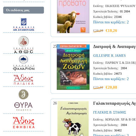
ΕΚΔΟΣΕΙΣ ΨΥΧΑΛΟΥ
Εκδότης:
Οι εκδόσεις μας
05 2004
Χρονολογία Έκδοσης:
23346
Κωδικός βιβλίου:
Πόντοι που κερδίζετε:
2
€18,26
€20,29
25
Διατροφή & Αναπαρα
GILLESPIE R. JAMES
ΠΑΡΙΚΟΥ Σ.&.ΣΙΑ ΟΕ(
Εκδότης:
2004
Χρονολογία Έκδοσης:
24673
Κωδικός βιβλίου:
Πόντοι που κερδίζετε:
2
€20,08
€22,31
26
Γαλακτοπαραγωγός Αγ
ΓΕΛΕΚΗΣ Β. ΣΤΑΘΗΣ
ΚΟΡΔΑΛΗ. ΧΡ.& Β ΟΕ
Εκδότης:
2004
Χρονολογία Έκδοσης:
36402
Κωδικός βιβλίου:
Πόντοι που κερδίζετε:
3