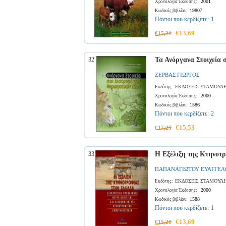
2001
Χρονολογία Έκδοσης:
19807
Κωδικός βιβλίου:
Πόντοι που κερδίζετε:
1
€13,69
€15,21
32
Τα Ανόργανα Στοιχεία
ΖΕΡΒΑΣ ΓΙΩΡΓΟΣ
ΕΚΔΟΣΕΙΣ ΣΤΑΜΟΥΛ
Εκδότης:
2000
Χρονολογία Έκδοσης:
1586
Κωδικός βιβλίου:
Πόντοι που κερδίζετε:
2
€15,53
€17,25
33
Η Εξέλιξη της Κτηνοτ
ΠΑΠΑΝΑΓΙΩΤΟΥ ΕΥΑΓΓΕΛ
ΕΚΔΟΣΕΙΣ ΣΤΑΜΟΥΛ
Εκδότης:
2000
Χρονολογία Έκδοσης:
1588
Κωδικός βιβλίου:
Πόντοι που κερδίζετε:
1
€13,69
€15,21