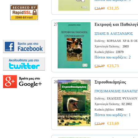
€31,35
€34,83
27
Εκτροφή και Παθολογ
ΣΠΑΗΣ Β. ΑΛΕΞΑΝΔΡΟΣ
ΚΟΡΔΑΛΗ. ΧΡ.& Β ΟΕ
Εκδότης:
2003
Χρονολογία Έκδοσης:
22879
Κωδικός βιβλίου:
Πόντοι που κερδίζετε:
2
€23,73
€26,37
28
Στρουθοκάμηλος
ΓΡΟΣΟΜΑΝΙΔΗΣ ΠΑΝΑΓΙΩ
ΕΚΔΟΣΕΙΣ ΨΥΧΑΛΟΥ
Εκδότης:
02 2002
Χρονολογία Έκδοσης:
19965
Κωδικός βιβλίου:
Πόντοι που κερδίζετε:
1
€13,69
€15,21