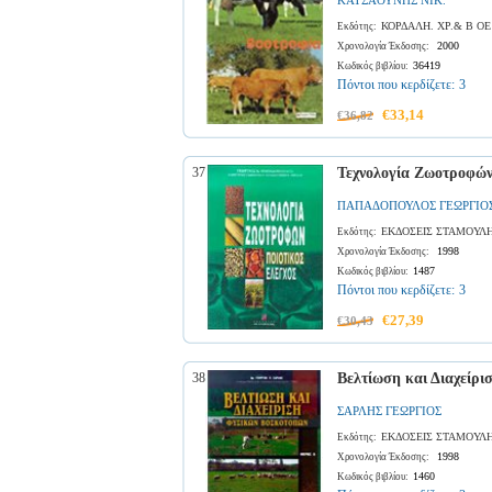
ΚΑΤΣΑΟΥΝΗΣ ΝΙΚ.
ΚΟΡΔΑΛΗ. ΧΡ.& Β ΟΕ
Εκδότης:
2000
Χρονολογία Έκδοσης:
36419
Κωδικός βιβλίου:
Πόντοι που κερδίζετε:
3
€33,14
€36,82
37
Τεχνολογία Ζωοτροφών
ΠΑΠΑΔΟΠΟΥΛΟΣ ΓΕΩΡΓΙΟ
ΕΚΔΟΣΕΙΣ ΣΤΑΜΟΥΛ
Εκδότης:
1998
Χρονολογία Έκδοσης:
1487
Κωδικός βιβλίου:
Πόντοι που κερδίζετε:
3
€27,39
€30,43
38
Βελτίωση και Διαχείρ
ΣΑΡΛΗΣ ΓΕΩΡΓΙΟΣ
ΕΚΔΟΣΕΙΣ ΣΤΑΜΟΥΛ
Εκδότης:
1998
Χρονολογία Έκδοσης:
1460
Κωδικός βιβλίου: