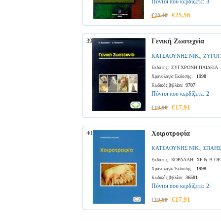
Πόντοι που κερδίζετε:
3
€25,56
€28,40
39
Γενική Ζωοτεχνία
ΚΑΤΣΑΟΥΝΗΣ ΝΙΚ.
ΖΥΓΟΓ
,
ΣΥΓΧΡΟΝΗ ΠΑΙΔΕΙΑ
Εκδότης:
1998
Χρονολογία Έκδοσης:
9707
Κωδικός βιβλίου:
Πόντοι που κερδίζετε:
2
€17,91
€19,90
40
Χοιροτροφία
ΚΑΤΣΑΟΥΝΗΣ ΝΙΚ.
ΣΠΑΗΣ
,
ΚΟΡΔΑΛΗ. ΧΡ.& Β ΟΕ
Εκδότης:
1998
Χρονολογία Έκδοσης:
36581
Κωδικός βιβλίου:
Πόντοι που κερδίζετε:
2
€17,91
€19,90