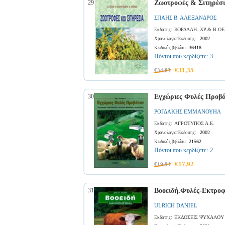
29
Ζωοτροφές & Σιτηρέσ
ΣΠΑΗΣ Β. ΑΛΕΞΑΝΔΡΟΣ
ΚΟΡΔΑΛΗ. ΧΡ.& Β ΟΕ
Εκδότης:
2002
Χρονολογία Έκδοσης:
36418
Κωδικός βιβλίου:
Πόντοι που κερδίζετε:
3
€31,35
€34,83
30
Εγχώριες Φυλές Προβ
ΡΟΓΔΑΚΗΣ ΕΜΜΑΝΟΥΗΛ
ΑΓΡΟΤΥΠΟΣ Α.Ε.
Εκδότης:
2002
Χρονολογία Έκδοσης:
21562
Κωδικός βιβλίου:
Πόντοι που κερδίζετε:
2
€17,92
€19,91
31
Βοοειδή.Φυλές-Εκτροφ
ULRICH DANIEL
ΕΚΔΟΣΕΙΣ ΨΥΧΑΛΟΥ
Εκδότης: