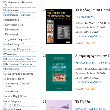
Δενδροκομία - Καρποφόρα
δέντρα
22
Το Κρέας και τα Προϊό
Εντομολογία
Εξοπλισμός - Εμπόριο
ΓΕΩΡΓΑΚΗΣ ΣΠ.
Θερμοκήπια
ΚΟΡΔΑΛΗ. ΧΡ.& Β ΟΕ
Εκδότης:
Κατοικίδια Ζώα
02 2005
Χρονολογία Έκδοσης:
Κτηνιατρική
36296
Κωδικός βιβλίου:
Κτηνοτροφία
Πόντοι που κερδίζετε:
7
Λαχανικά - Κηπευτικά
€67,19
€74,65
Λεξικά Γεωργικά
Λίπανση - Εδαφολογία
Μανιτάρια
23
Διατροφή Αγροτικών 
Πολλαπλασιασμός Φυτών
ΖΕΡΒΑΣ ΓΙΩΡΓΟΣ
ΚΑΛΑΙΣ
,
Πτηνοτροφία-Θηράματα
Συνεταιρισμοί
ΕΚΔΟΣΕΙΣ UNIBOOKS
Εκδότης:
06 2004
Τεχνολογικές Εφαρμογές
Χρονολογία Έκδοσης:
39902
Κωδικός βιβλίου:
Τρόφιμα & Ποτά
Πόντοι που κερδίζετε:
2
Φυσιολογία - Γενετική
Φυτών
€22,82
€25,36
Φυσιολογία
Φυτά - Περιβάλλον
Φυτά Μεγάλης
24
Το Πρόβατο
Καλλιέργειας
Φυτοπαθολογία
SIMMONS PAULA
EKARIU
,