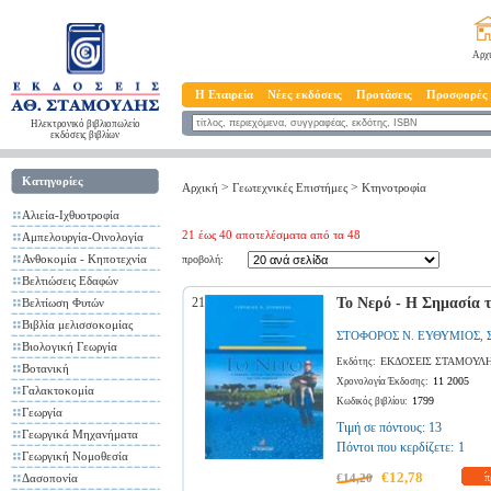
Αρχ
Η Εταιρεία
Νέες εκδόσεις
Προτάσεις
Προσφορές
Ηλεκτρονικό βιβλιοπωλείο
εκδόσεις βιβλίων
Κατηγορίες
>
>
Αρχική
Γεωτεχνικές Επιστήμες
Κτηνοτροφία
Αλιεία-Ιχθυοτροφία
21 έως 40 αποτελέσματα από τα 48
Αμπελουργία-Οινολογία
Ανθοκομία - Κηποτεχνία
προβολή:
Βελτιώσεις Εδαφών
21
Το Νερό - Η Σημασία τ
Βελτίωση Φυτών
Βιβλία μελισσοκομίας
ΣΤΟΦΟΡΟΣ Ν. ΕΥΘΥΜΙΟΣ
,
Βιολογική Γεωργία
ΕΚΔΟΣΕΙΣ ΣΤΑΜΟΥΛ
Εκδότης:
Βοτανική
11 2005
Χρονολογία Έκδοσης:
Γαλακτοκομία
1799
Κωδικός βιβλίου:
Γεωργία
Τιμή σε πόντους: 13
Γεωργικά Μηχανήματα
Πόντοι που κερδίζετε:
1
Γεωργική Νομοθεσία
€12,78
Δασοπονία
€14,20
π