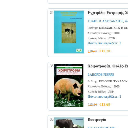
34
Εγχειρίδιο Εκτροφής 
ΣΠΑΗΣ Β. ΑΛΕΞΑΝΔΡΟΣ
Φ
,
ΚΟΡΔΑΛΗ. ΧΡ.& Β ΟΕ
Εκδότης:
2000
Χρονολογία Έκδοσης:
16786
Κωδικός βιβλίου:
Πόντοι που κερδίζετε:
2
€16,70
€18,56
35
Χοιροτροφία. Φυλές-
LABORDE PIERRE
ΕΚΔΟΣΕΙΣ ΨΥΧΑΛΟΥ
Εκδότης:
2000
Χρονολογία Έκδοσης:
17584
Κωδικός βιβλίου:
Πόντοι που κερδίζετε:
1
€13,69
€15,21
36
Βοοτροφία