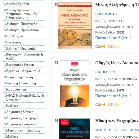
Διεθνές Εμπόριο
42
Μέγας Αλέξανδρος η Τέ
Διεθνή Πρότυπα
Χρηματοοικονομικής
BOSE PARTHA
Πληροφόρησης
ΚΡΙΤΙΚΗ ΑΕ
Εκδότης:
Διοίκηση Παραγωγής
11 2004
Χρονολογία Έκδοσης:
Διοίκηση Προσωπικού
25252
Κωδικός βιβλίου:
Ε.Γ.Λ. Σχέδιο
Πόντοι που κερδίζετε:
2
Ελεγκτική
€23,85
€26,50
Ελληνική Οικονομία
Επιχείριση - Λειτουργία &
Κέρδη
43
Οδηγός Ιδεών Διοίκησ
Εργασιακές Σχέσεις
Εργατικά - Ασφαλιστικά
HINDLE TIM
Ευρωπαϊκή Ένωση
ΕΚΔΟΣΕΙΣ ΚΕΡΚΥΡΑ
Εκδότης:
Ιδιωτική Οικονομική
07 2004
Χρονολογία Έκδοσης:
Κοστολόγηση
24879
Κωδικός βιβλίου:
ΚΦΑΣ-Κώδικας Βιβλίων &
Πόντοι που κερδίζετε:
3
Στοιχείων
€27,39
€30,43
Κώδικες
Λογιστικές Ειδικές
Λογιστικές Εφαρμογές
44
Ηθική των Επιχειρήσεω
Λογιστική Εταιρειών
MOON CHRIS
CLIVE BON
Μάρκετινγκ - Πωλήσεις
,
Μελέτες
ΕΚΔΟΣΕΙΣ ΚΕΡΚΥΡΑ
Εκδότης: