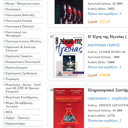
Μικρο / Μακροοικονομία
02 2004
Χρονολογία Έκδοσης:
25052
Ναυτιλιακά
Κωδικός βιβλίου:
Πόντοι που κερδίζετε:
3
Οικονομική Ανάπτυξη
Οικονομική Ιστορία
€27,25
€30,28
Οικονομική Πολιτική
Οικονομική των
Μεταφορών
45
Η Τέχνη της Ηγεσίας ( 
Οικονομοτεχνικές Μελέτες
ΜΑΥΡΟΥΔΗΣ ΓΙΩΡΓΟΣ
Οργάνωση & Διοίκηση
Επι/σεων
LEADER BOOKS.AE.
Εκδότης:
Οργάνωση Γραφείου
2004
Χρονολογία Έκδοσης:
Περιφερειακή Οικονομική
25860
Κωδικός βιβλίου:
Πόντοι που κερδίζετε:
2
Προϋπολογισμοί
Στρατηγικός Σχεδιασμός
€19,08
€21,20
Τουρισμός
Φορολογία - Δίκαιο - Ισολ/
σμοί ΑΕ-ΕΠΕ & Προσωπ.
46
Πληροφοριακά Συστήμα
Εταιρειών
Φορολογία Εισοδήματος
ΟΙΚΟΝΟΜΟΥ Γ.
ΓΕΩΡΓΟΠΟ
,
Φόρος Μεταβίβασης
ΜΠΕΝΟΥ ΣΩΤ.ΕΥΓΕΝΙ
Εκδότης:
Ακινήτων
01 2004
Χρονολογία Έκδοσης:
ΦΠΑ
22776
Κωδικός βιβλίου:
Χρήμα - Τράπεζες
Πόντοι που κερδίζετε:
2
Χρηματιστήριο