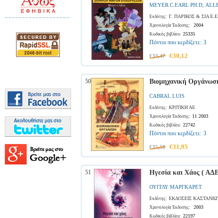
MEYER.C.EARL PH.D
ALL
,
Γ. ΠΑΡΙΚΟΣ & ΣΙΑ Ε.
Εκδότης:
2004
Χρονολογία Έκδοσης:
25335
Κωδικός βιβλίου:
Πόντοι που κερδίζετε:
3
€30,12
€33,47
50
Βιομηχανική Οργάνωσ
CABRAL LUIS
ΚΡΙΤΙΚΗ ΑΕ
Εκδότης:
11 2003
Χρονολογία Έκδοσης:
22742
Κωδικός βιβλίου:
Πόντοι που κερδίζετε:
3
€31,95
€35,50
51
Ηγεσία και Χάος ( ΑΔ
ΟΥΙΤΛΥ ΜΑΡΓΚΑΡΕΤ
ΕΚΔΟΣΕΙΣ ΚΑΣΤΑΝΙΩ
Εκδότης:
2003
Χρονολογία Έκδοσης:
22197
Κωδικός βιβλίου: