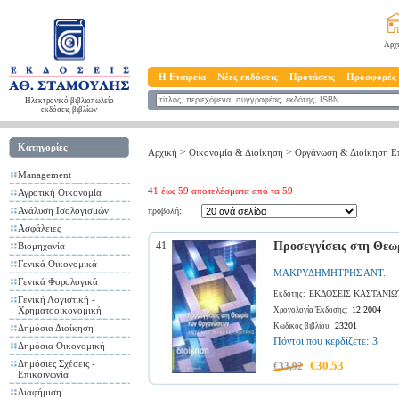
Αρχ
Η Εταιρεία
Νέες εκδόσεις
Προτάσεις
Προσφορές
Ηλεκτρονικό βιβλιοπωλείο
εκδόσεις βιβλίων
Κατηγορίες
>
>
Αρχική
Οικονομία & Διοίκηση
Οργάνωση & Διοίκηση Ε
Management
41 έως 59 αποτελέσματα από τα 59
Αγροτική Οικονομία
Ανάλυση Ισολογισμών
προβολή:
Ασφάλειες
41
Προσεγγίσεις στη Θε
Βιομηχανία
Γενικά Οικονομικά
ΜΑΚΡΥΔΗΜΗΤΡΗΣ ΑΝΤ.
Γενικά Φορολογικά
ΕΚΔΟΣΕΙΣ ΚΑΣΤΑΝΙΩ
Εκδότης:
Γενική Λογιστική -
Χρηματοοικονομική
12 2004
Χρονολογία Έκδοσης:
23201
Κωδικός βιβλίου:
Δημόσια Διοίκηση
Πόντοι που κερδίζετε:
3
Δημόσια Οικονομική
Δημόσιες Σχέσεις -
€30,53
€33,92
Επικοινωνία
Διαφήμιση