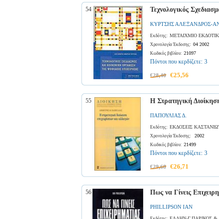
54
Τεχνολογικός Σχεδιασ
ΚΥΡΤΣΗΣ ΑΛΕΞΑΝΔΡΟΣ-Α
ΜΕΤΑΙΧΜΙΟ ΕΚΔΟΤΙΚ
Εκδότης:
04 2002
Χρονολογία Έκδοσης:
21097
Κωδικός βιβλίου:
Πόντοι που κερδίζετε:
3
€25,56
€28,40
55
Η Στρατηγική Διοίκησ
ΠΑΠΟΥΛΙΑΣ Δ.
ΕΚΔΟΣΕΙΣ ΚΑΣΤΑΝΙΩ
Εκδότης:
2002
Χρονολογία Έκδοσης:
21499
Κωδικός βιβλίου:
Πόντοι που κερδίζετε:
3
€26,71
€29,68
56
Πως να Γίνεις Επιχειρ
PHILLIPSON IAN
ΕΛΛΗΝ-Γ.ΠΑΡΙΚΟΣ & 
Εκδότης: