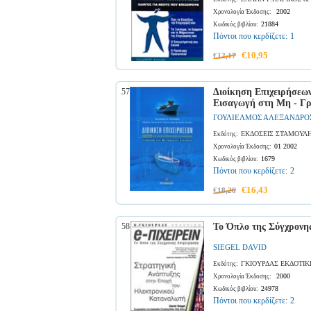
2002
Χρονολογία Έκδοσης:
21884
Κωδικός βιβλίου:
Πόντοι που κερδίζετε:
1
€10,95
€12,17
57
Διοίκηση Επιχειρήσεων
Εισαγωγή στη Μη - Γρ
ΓΟΥΛΙΕΛΜΟΣ ΑΛΕΞΑΝΔΡΟ
ΕΚΔΟΣΕΙΣ ΣΤΑΜΟΥΛ
Εκδότης:
01 2002
Χρονολογία Έκδοσης:
1679
Κωδικός βιβλίου:
Πόντοι που κερδίζετε:
2
€16,43
€18,26
58
Το Όπλο της Σύγχρονης
SIEGEL DAVID
ΓΚΙΟΥΡΔΑΣ ΕΚΔΟΤΙΚ
Εκδότης:
2000
Χρονολογία Έκδοσης:
24978
Κωδικός βιβλίου:
Πόντοι που κερδίζετε:
2