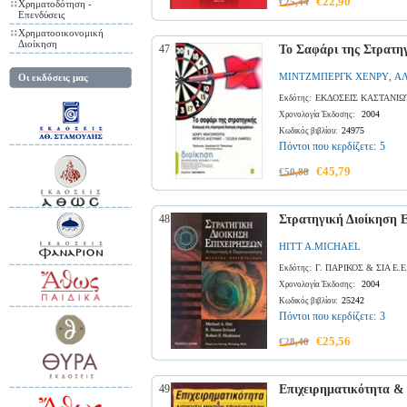
€22,90
€25,44
Χρηματοδότηση -
Επενδύσεις
Χρηματοοικονομική
Διοίκηση
47
Το Σαφάρι της Στρατηγ
ΜΙΝΤΖΜΠΕΡΓΚ ΧΕΝΡΥ
ΑΛ
Οι εκδόσεις μας
,
ΕΚΔΟΣΕΙΣ ΚΑΣΤΑΝΙΩ
Εκδότης:
2004
Χρονολογία Έκδοσης:
24975
Κωδικός βιβλίου:
Πόντοι που κερδίζετε:
5
€45,79
€50,88
48
Στρατηγική Διοίκηση 
HITT A.MICHAEL
Γ. ΠΑΡΙΚΟΣ & ΣΙΑ Ε.
Εκδότης:
2004
Χρονολογία Έκδοσης:
25242
Κωδικός βιβλίου:
Πόντοι που κερδίζετε:
3
€25,56
€28,40
49
Επιχειρηματικότητα &