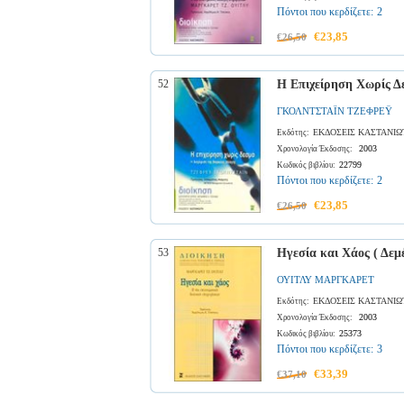
Πόντοι που κερδίζετε:
2
€23,85
€26,50
52
Η Επιχείρηση Χωρίς 
ΓΚΟΛΝΤΣΤΑΪΝ ΤΖΕΦΡΕΫ
ΕΚΔΟΣΕΙΣ ΚΑΣΤΑΝΙΩ
Εκδότης:
2003
Χρονολογία Έκδοσης:
22799
Κωδικός βιβλίου:
Πόντοι που κερδίζετε:
2
€23,85
€26,50
53
Ηγεσία και Χάος ( Δεμ
ΟΥΙΤΛΥ ΜΑΡΓΚΑΡΕΤ
ΕΚΔΟΣΕΙΣ ΚΑΣΤΑΝΙΩ
Εκδότης:
2003
Χρονολογία Έκδοσης:
25373
Κωδικός βιβλίου:
Πόντοι που κερδίζετε:
3
€33,39
€37,10