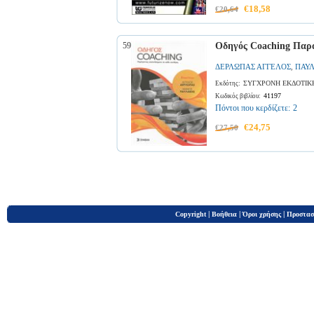
€18,58
€20,64
59
Οδηγός Coaching Παρά
ΔΕΡΛΩΠΑΣ ΑΓΓΕΛΟΣ
ΠΑΥ
,
ΣΥΓΧΡΟΝΗ ΕΚΔΟΤΙΚ
Εκδότης:
41197
Κωδικός βιβλίου:
Πόντοι που κερδίζετε:
2
€24,75
€27,50
|
|
|
Copyright
Βοήθεια
Όροι χρήσης
Προστασ