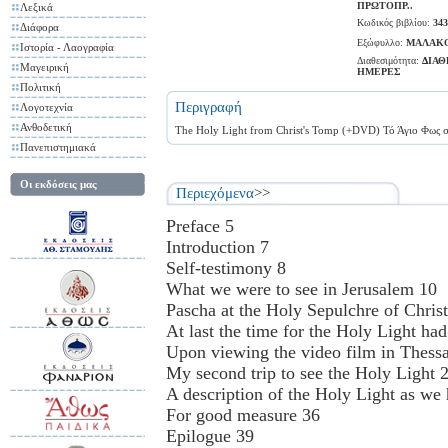
ΠΡΩΤΟΠΡ..
Λεξικά
Κωδικός βιβλίου:
343
Διάφορα
Εξώφυλλο:
ΜΑΛΑΚ
Ιστορία - Λαογραφία
Διαθεσιμότητα:
ΔΙΑΘ
Μαγειρική
ΗΜΕΡΕΣ
Πολιτική
Περιγραφή
Λογοτεχνία
Ανθοδετική
The Holy Light from Christ's Tomp (+DVD) Τό Άγιο Φως σ
Πανεπιστημιακά
Οι εκδόσεις μας
Περιεχόμενα
>>
Preface 5
Introduction 7
Self-testimony 8
What we were to see in Jerusalem 10
Pascha at the Holy Sepulchre of Christ
At last the time for the Holy Light had
Upon viewing the video film in Thessa
My second trip to see the Holy Light 
A description of the Holy Light as we 
For good measure 36
Epilogue 39