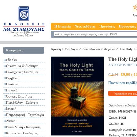
Αρχ
Η Εταιρεία
Νέες εκδόσεις
Προτάσεις
Προσφορές
Ηλεκτρονικό βιβλιοπωλείο
εκδόσεις βιβλίων
>
>
>
>
Αρχική
Θεολογία
Ξενόγλωσσα
Αγγλικά
The Holy Li
Κατηγορίες
The Holy Lig
eBooks
ANTONIOS HIER
Οικονομία & Διοίκηση
Γεωτεχνικές Επιστήμες
€9,00 (-
€10,00
Εφηβικά
Πόντοι που κερδίζε
Θεολογία
Παιδικά
προσθήκη στο κα
Θετικές Επιστήμες
Περιβάλλον - Ενέργεια
Χρονολογία έκδοσης:
Ιατρική
ISBN:
978960927481
Πληροφορική - Τεχνολογία
Σχήμα:
14x21
Δίκαιο
Σελίδες:
46
Εκπαίδευση - Κατάρτιση
Κατηγορία είδους:
ΒΙ
Κοινωνικές Επιστήμες
Εκδότης:
Π. ΑΝΤΩΝ