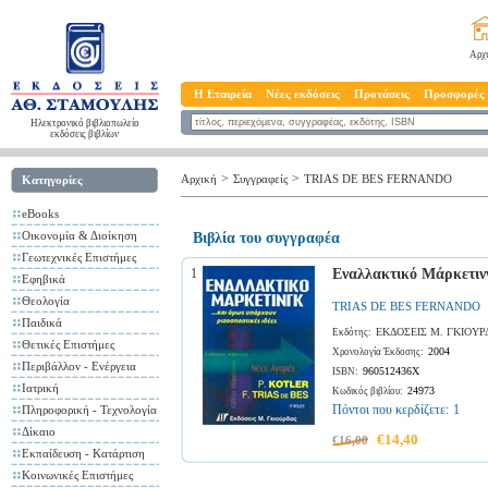
Αρχ
Η Εταιρεία
Νέες εκδόσεις
Προτάσεις
Προσφορές
Ηλεκτρονικό βιβλιοπωλείο
εκδόσεις βιβλίων
>
>
Αρχική
Συγγραφείς
TRIAS DE BES FERNANDO
Κατηγορίες
eBooks
Οικονομία & Διοίκηση
Βιβλία του συγγραφέα
Γεωτεχνικές Επιστήμες
1
Εναλλακτικό Μάρκετιν
Εφηβικά
Θεολογία
TRIAS DE BES FERNANDO
Παιδικά
ΕΚΔΟΣΕΙΣ Μ. ΓΚΙΟΥΡ
Εκδότης:
Θετικές Επιστήμες
2004
Χρονολογία Έκδοσης:
Περιβάλλον - Ενέργεια
960512436X
ISBN:
Ιατρική
24973
Κωδικός βιβλίου:
Πόντοι που κερδίζετε:
1
Πληροφορική - Τεχνολογία
Δίκαιο
€14,40
€16,00
Εκπαίδευση - Κατάρτιση
Κοινωνικές Επιστήμες