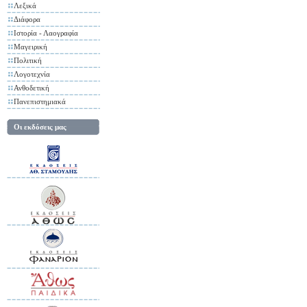
Λεξικά
Διάφορα
Ιστορία - Λαογραφία
Μαγειρική
Πολιτική
Λογοτεχνία
Ανθοδετική
Πανεπιστημιακά
Οι εκδόσεις μας