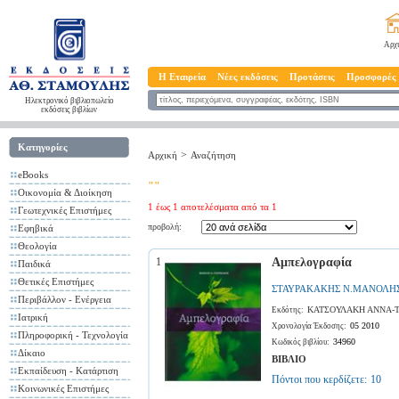
Αρχ
Η Εταιρεία
Νέες εκδόσεις
Προτάσεις
Προσφορές
Ηλεκτρονικό βιβλιοπωλείο
εκδόσεις βιβλίων
Κατηγορίες
>
Αρχική
Αναζήτηση
eBooks
""
Οικονομία & Διοίκηση
1 έως 1 αποτελέσματα από τα 1
Γεωτεχνικές Επιστήμες
προβολή:
Εφηβικά
Θεολογία
1
Αμπελογραφία
Παιδικά
Θετικές Επιστήμες
ΣΤΑΥΡΑΚΑΚΗΣ Ν.ΜΑΝΟΛΗ
Περιβάλλον - Ενέργεια
ΚΑΤΣΟΥΛΑΚΗ ΑΝΝΑ-Τ
Εκδότης:
Ιατρική
05 2010
Χρονολογία Έκδοσης:
Πληροφορική - Τεχνολογία
34960
Κωδικός βιβλίου:
Δίκαιο
ΒΙΒΛΙΟ
Εκπαίδευση - Κατάρτιση
Πόντοι που κερδίζετε:
10
Κοινωνικές Επιστήμες