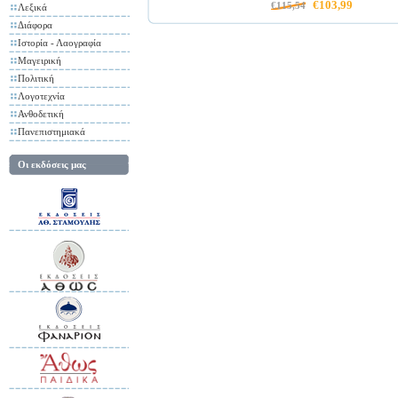
€103,99
€115,54
Λεξικά
Διάφορα
Ιστορία - Λαογραφία
Μαγειρική
Πολιτική
Λογοτεχνία
Ανθοδετική
Πανεπιστημιακά
Οι εκδόσεις μας