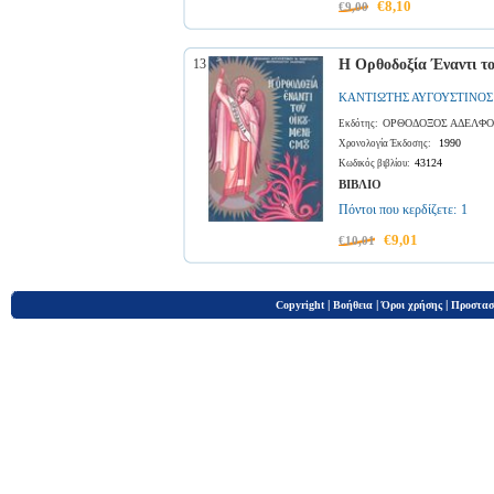
€8,10
€9,00
13
Η Ορθοδοξία Έναντι τ
ΚΑΝΤΙΩΤΗΣ ΑΥΓΟΥΣΤΙΝΟΣ
ΟΡΘΟΔΟΞΟΣ ΑΔΕΛΦΟ
Εκδότης:
1990
Χρονολογία Έκδοσης:
43124
Κωδικός βιβλίου:
ΒΙΒΛΙΟ
Πόντοι που κερδίζετε:
1
€9,01
€10,01
|
|
|
Copyright
Βοήθεια
Όροι χρήσης
Προστασ