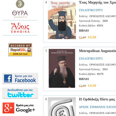
4
Ένας Μαχητής του Χρισ
ΣΥΛΛΟΓΙΚΟ ΕΡΓΟ
ΟΡΘΟΔΟΞΟΣ ΑΔΕΛΦΟ
Εκδότης:
2020
Χρονολογία Έκδοσης:
43551
Κωδικός βιβλίου:
ΒΙΒΛΙΟ
€4,50
€5,00
5
Metropolitan Augoustin
ΣΥΛΛΟΓΙΚΟ ΕΡΓΟ
ΟΡΘΟΔΟΞΟΣ ΑΔΕΛΦΟ
Εκδότης:
2015
Χρονολογία Έκδοσης:
43170
Κωδικός βιβλίου:
ΒΙΒΛΙΟ
€4,50
€5,00
6
Η Ορθόδοξη Πίστι μας
ΑΡΧΙΜ. ΕΠΙΦΑΝΙΟΣ ΧΑΤΖΗ
ΟΡΘΟΔΟΞΟΣ ΑΔΕΛΦΟ
Εκδότης: