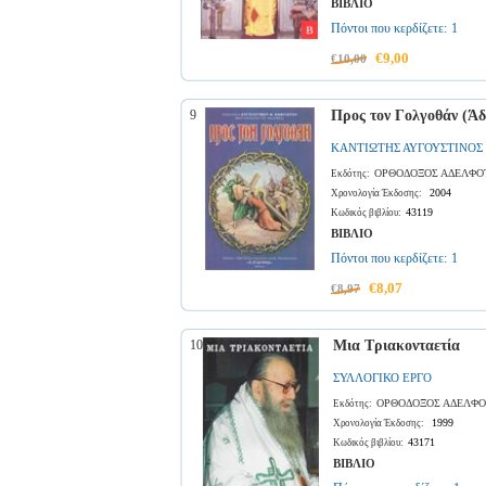
ΒΙΒΛΙΟ
Πόντοι που κερδίζετε:
1
€9,00
€10,00
9
Προς τον Γολγοθάν (Άδ
ΚΑΝΤΙΩΤΗΣ ΑΥΓΟΥΣΤΙΝΟΣ
ΟΡΘΟΔΟΞΟΣ ΑΔΕΛΦΟ
Εκδότης:
2004
Χρονολογία Έκδοσης:
43119
Κωδικός βιβλίου:
ΒΙΒΛΙΟ
Πόντοι που κερδίζετε:
1
€8,07
€8,97
10
Μια Τριακονταετία
ΣΥΛΛΟΓΙΚΟ ΕΡΓΟ
ΟΡΘΟΔΟΞΟΣ ΑΔΕΛΦΟ
Εκδότης:
1999
Χρονολογία Έκδοσης:
43171
Κωδικός βιβλίου:
ΒΙΒΛΙΟ