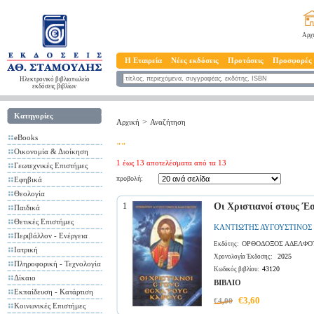
Αρχ
Η Εταιρεία
Νέες εκδόσεις
Προτάσεις
Προσφορές
Ηλεκτρονικό βιβλιοπωλείο
εκδόσεις βιβλίων
Κατηγορίες
>
Αρχική
Αναζήτηση
eBooks
""
Οικονομία & Διοίκηση
1 έως 13 αποτελέσματα από τα 13
Γεωτεχνικές Επιστήμες
προβολή:
Εφηβικά
Θεολογία
1
Οι Χριστιανοί στους Έ
Παιδικά
Θετικές Επιστήμες
ΚΑΝΤΙΩΤΗΣ ΑΥΓΟΥΣΤΙΝΟΣ
Περιβάλλον - Ενέργεια
ΟΡΘΟΔΟΞΟΣ ΑΔΕΛΦΟ
Εκδότης:
Ιατρική
2025
Χρονολογία Έκδοσης:
Πληροφορική - Τεχνολογία
43120
Κωδικός βιβλίου:
Δίκαιο
ΒΙΒΛΙΟ
Εκπαίδευση - Κατάρτιση
€3,60
€4,00
Κοινωνικές Επιστήμες