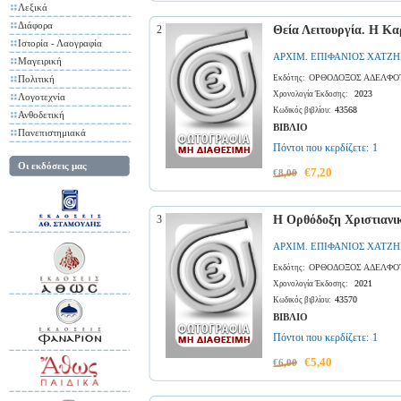
Λεξικά
Διάφορα
2
Θεία Λειτουργία. Η Κα
Ιστορία - Λαογραφία
ΑΡΧΙΜ. ΕΠΙΦΑΝΙΟΣ ΧΑΤΖΗ
Μαγειρική
ΟΡΘΟΔΟΞΟΣ ΑΔΕΛΦΟ
Πολιτική
Εκδότης:
2023
Χρονολογία Έκδοσης:
Λογοτεχνία
43568
Κωδικός βιβλίου:
Ανθοδετική
ΒΙΒΛΙΟ
Πανεπιστημιακά
Πόντοι που κερδίζετε:
1
Οι εκδόσεις μας
€7,20
€8,00
3
Η Ορθόδοξη Χριστιανι
ΑΡΧΙΜ. ΕΠΙΦΑΝΙΟΣ ΧΑΤΖΗ
ΟΡΘΟΔΟΞΟΣ ΑΔΕΛΦΟ
Εκδότης:
2021
Χρονολογία Έκδοσης:
43570
Κωδικός βιβλίου:
ΒΙΒΛΙΟ
Πόντοι που κερδίζετε:
1
€5,40
€6,00