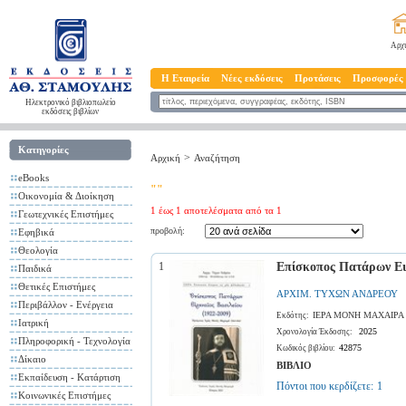
Αρχ
Η Εταιρεία
Νέες εκδόσεις
Προτάσεις
Προσφορές
Ηλεκτρονικό βιβλιοπωλείο
εκδόσεις βιβλίων
Κατηγορίες
>
Αρχική
Αναζήτηση
eBooks
""
Οικονομία & Διοίκηση
1 έως 1 αποτελέσματα από τα 1
Γεωτεχνικές Επιστήμες
προβολή:
Εφηβικά
Θεολογία
1
Επίσκοπος Πατάρων Ειρ
Παιδικά
Θετικές Επιστήμες
ΑΡΧΙΜ. ΤΥΧΩΝ ΑΝΔΡΕΟΥ
Περιβάλλον - Ενέργεια
ΙΕΡΑ ΜΟΝΗ ΜΑΧΑΙΡΑ
Εκδότης:
Ιατρική
2025
Χρονολογία Έκδοσης:
Πληροφορική - Τεχνολογία
42875
Κωδικός βιβλίου:
Δίκαιο
ΒΙΒΛΙΟ
Εκπαίδευση - Κατάρτιση
Πόντοι που κερδίζετε:
1
Κοινωνικές Επιστήμες