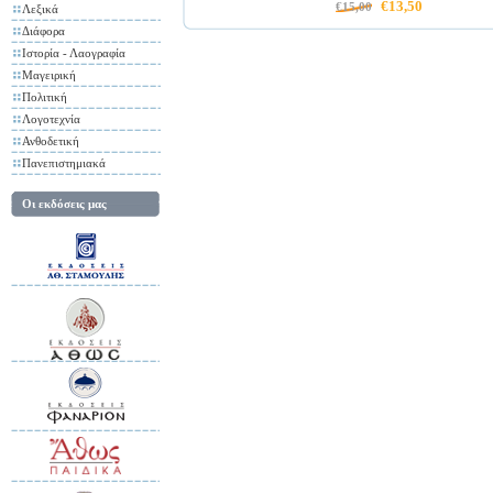
€13,50
€15,00
Λεξικά
Διάφορα
Ιστορία - Λαογραφία
Μαγειρική
Πολιτική
Λογοτεχνία
Ανθοδετική
Πανεπιστημιακά
Οι εκδόσεις μας