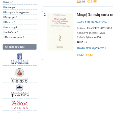
€19,08
€21,20
Λεξικά
Διάφορα
Ιστορία - Λαογραφία
2
Μικρή Σπουδή πάνω στ
Μαγειρική
Πολιτική
ΛΑΣΚΑΡΗ ΠΑΝΑΓΙΩΤΑ
Λογοτεχνία
ΕΚΔΟΣΕΙΣ ΚΟΥΚΚΙΔΑ
Εκδότης:
Ανθοδετική
2020
Χρονολογία Έκδοσης:
Πανεπιστημιακά
41236
Κωδικός βιβλίου:
ΒΙΒΛΙΟ
Οι εκδόσεις μας
Πόντοι που κερδίζετε:
1
€6,68
€7,42