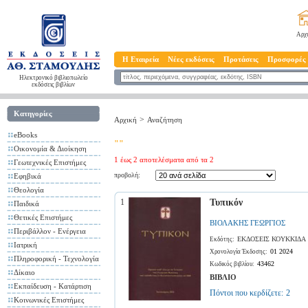
Αρχ
Η Εταιρεία
Νέες εκδόσεις
Προτάσεις
Προσφορές
Ηλεκτρονικό βιβλιοπωλείο
εκδόσεις βιβλίων
Κατηγορίες
>
Αρχική
Αναζήτηση
eBooks
""
Οικονομία & Διοίκηση
1 έως 2 αποτελέσματα από τα 2
Γεωτεχνικές Επιστήμες
προβολή:
Εφηβικά
Θεολογία
1
Τυπικόν
Παιδικά
Θετικές Επιστήμες
ΒΙΟΛΑΚΗΣ ΓΕΩΡΓΙΟΣ
Περιβάλλον - Ενέργεια
ΕΚΔΟΣΕΙΣ ΚΟΥΚΚΙΔΑ
Εκδότης:
Ιατρική
01 2024
Χρονολογία Έκδοσης:
Πληροφορική - Τεχνολογία
43462
Κωδικός βιβλίου:
Δίκαιο
ΒΙΒΛΙΟ
Εκπαίδευση - Κατάρτιση
Πόντοι που κερδίζετε:
2
Κοινωνικές Επιστήμες