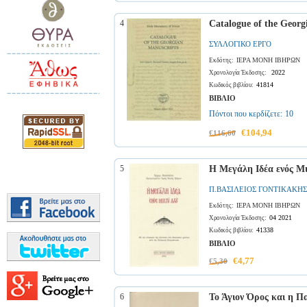
4
Catalogue of the Georg
ΣΥΛΛΟΓΙΚΟ ΕΡΓΟ
ΙΕΡΑ ΜΟΝΗ ΙΒΗΡΩΝ
Εκδότης:
2022
Χρονολογία Έκδοσης:
41814
Κωδικός βιβλίου:
ΒΙΒΛΙΟ
Πόντοι που κερδίζετε:
10
€104,94
€116,60
5
Η Μεγάλη Ιδέα ενός Μ
Π.ΒΑΣΙΛΕΙΟΣ ΓΟΝΤΙΚΑΚΗΣ
ΙΕΡΑ ΜΟΝΗ ΙΒΗΡΩΝ
Εκδότης:
04 2021
Χρονολογία Έκδοσης:
41338
Κωδικός βιβλίου:
ΒΙΒΛΙΟ
€4,77
€5,30
6
Το Άγιον Όρος και η Πα