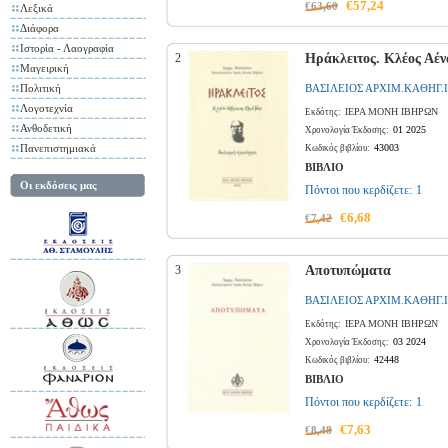
€57,24
€63,60
Λεξικά
Διάφορα
Ιστορία - Λαογραφία
2
Ηράκλειτος. Κλέος Αέ
Μαγειρική
Πολιτική
ΒΑΣΙΛΕΙΟΣ ΑΡΧΙΜ.ΚΑΘΗΓ.
Λογοτεχνία
ΙΕΡΑ ΜΟΝΗ ΙΒΗΡΩΝ
Εκδότης:
Ανθοδετική
01 2025
Χρονολογία Έκδοσης:
Πανεπιστημιακά
43003
Κωδικός βιβλίου:
ΒΙΒΛΙΟ
Οι εκδόσεις μας
Πόντοι που κερδίζετε:
1
€6,68
€7,42
3
Αποτυπώματα
ΒΑΣΙΛΕΙΟΣ ΑΡΧΙΜ.ΚΑΘΗΓ.
ΙΕΡΑ ΜΟΝΗ ΙΒΗΡΩΝ
Εκδότης:
03 2024
Χρονολογία Έκδοσης:
42448
Κωδικός βιβλίου:
ΒΙΒΛΙΟ
Πόντοι που κερδίζετε:
1
€7,63
€8,48