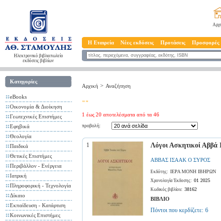
Αρχ
Η Εταιρεία
Νέες εκδόσεις
Προτάσεις
Προσφορές
Ηλεκτρονικό βιβλιοπωλείο
εκδόσεις βιβλίων
Κατηγορίες
>
Αρχική
Αναζήτηση
eBooks
""
Οικονομία & Διοίκηση
1 έως 20 αποτελέσματα από τα 46
Γεωτεχνικές Επιστήμες
προβολή:
Εφηβικά
Θεολογία
1
Λόγοι Ασκητικοί Αββά 
Παιδικά
Θετικές Επιστήμες
ΑΒΒΑΣ ΙΣΑΑΚ Ο ΣΥΡΟΣ
Περιβάλλον - Ενέργεια
ΙΕΡΑ ΜΟΝΗ ΙΒΗΡΩΝ
Εκδότης:
Ιατρική
01 2025
Χρονολογία Έκδοσης:
Πληροφορική - Τεχνολογία
38162
Κωδικός βιβλίου:
Δίκαιο
ΒΙΒΛΙΟ
Εκπαίδευση - Κατάρτιση
Πόντοι που κερδίζετε:
6
Κοινωνικές Επιστήμες