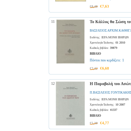
€7,63
€8,48
11
Το Κάλλος θα Σώση τ
ΒΑΣΙΛΕΙΟΣ ΑΡΧΙΜ.ΚΑΘΗΓ.
ΙΕΡΑ ΜΟΝΗ ΙΒΗΡΩΝ
Εκδότης:
01 2010
Χρονολογία Έκδοσης:
39879
Κωδικός βιβλίου:
ΒΙΒΛΙΟ
Πόντοι που κερδίζετε:
1
€6,68
€7,42
12
Η Παραβολή του Ασώτ
Π.ΒΑΣΙΛΕΙΟΣ ΓΟΝΤΙΚΑΚΗΣ
ΙΕΡΑ ΜΟΝΗ ΙΒΗΡΩΝ
Εκδότης:
10 2007
Χρονολογία Έκδοσης:
41337
Κωδικός βιβλίου:
ΒΙΒΛΙΟ
€4,77
€5,30