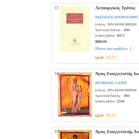
13
Λειτουργικός Τρόπος
ΒΑΣΙΛΕΙΟΣ ΑΡΧΙΜ.ΚΑΘΗΓ.
ΙΕΡΑ ΜΟΝΗ ΙΒΗΡΩΝ
Εκδότης:
2004
Χρονολογία Έκδοσης:
40172
Κωδικός βιβλίου:
ΒΙΒΛΙΟ
Πόντοι που κερδίζετε:
1
€5,72
€6,36
14
Άγιος Ευαγγελιστής Ιω
ΘΕΟΦΑΝΗΣ Ο ΚΡΗΣ
ΙΕΡΑ ΜΟΝΗ ΙΒΗΡΩΝ
Εκδότης:
2003
Χρονολογία Έκδοσης:
22249
Κωδικός βιβλίου:
€0,33
€0,37
15
Άγιος Ευαγγελιστής Λο