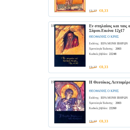
€0,33
€0,37
18
Εν σπηλαίοις και ταις
Σύρου.Εικόνα 12χ17
ΘΕΟΦΑΝΗΣ Ο ΚΡΗΣ
ΙΕΡΑ ΜΟΝΗ ΙΒΗΡΩΝ
Εκδότης:
2003
Χρονολογία Έκδοσης:
22248
Κωδικός βιβλίου:
€0,33
€0,37
19
Η Θεοτόκος.Λεπτομέρει
ΘΕΟΦΑΝΗΣ Ο ΚΡΗΣ
ΙΕΡΑ ΜΟΝΗ ΙΒΗΡΩΝ
Εκδότης:
2003
Χρονολογία Έκδοσης:
22260
Κωδικός βιβλίου:
€0,33
€0,37