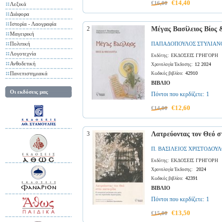
€14,40
€16,00
Λεξικά
Διάφορα
Ιστορία - Λαογραφία
2
Μέγας Βασίλειος Βίος 
Μαγειρική
Πολιτική
ΠΑΠΑΔΟΠΟΥΛΟΣ ΣΤΥΛΙΑΝ
Λογοτεχνία
ΕΚΔΟΣΕΙΣ ΓΡΗΓΟΡΗ
Εκδότης:
Ανθοδετική
12 2024
Χρονολογία Έκδοσης:
Πανεπιστημιακά
42910
Κωδικός βιβλίου:
ΒΙΒΛΙΟ
Οι εκδόσεις μας
Πόντοι που κερδίζετε:
1
€12,60
€14,00
3
Λατρεύοντας τον Θεό σ
Π. ΒΑΣΙΛΕΙΟΣ ΧΡΙΣΤΟΔΟΥ
ΕΚΔΟΣΕΙΣ ΓΡΗΓΟΡΗ
Εκδότης:
2024
Χρονολογία Έκδοσης:
42391
Κωδικός βιβλίου:
ΒΙΒΛΙΟ
Πόντοι που κερδίζετε:
1
€13,50
€15,00