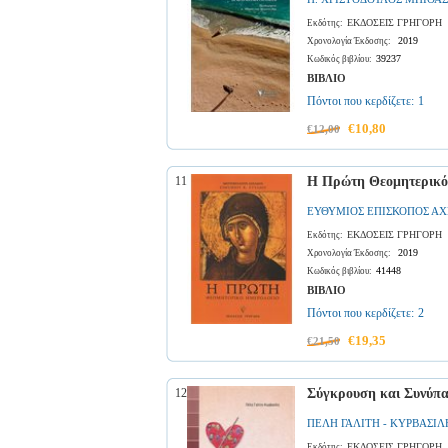
ΕΚΔΟΣΕΙΣ ΓΡΗΓΟΡΗ
Εκδότης:
2019
Χρονολογία Έκδοσης:
39237
Κωδικός βιβλίου:
ΒΙΒΛΙΟ
Πόντοι που κερδίζετε:
1
€10,80
€12,00
11
Η Πρώτη Θεομητερικό
ΕΥΘΥΜΙΟΣ ΕΠΙΣΚΟΠΟΣ Α
ΕΚΔΟΣΕΙΣ ΓΡΗΓΟΡΗ
Εκδότης:
2019
Χρονολογία Έκδοσης:
41448
Κωδικός βιβλίου:
ΒΙΒΛΙΟ
Πόντοι που κερδίζετε:
2
€19,35
€21,50
12
Σύγκρουση και Συνύπαρ
ΠΕΛΗ ΓΑΛΙΤΗ - ΚΥΡΒΑΣΙΛ
ΕΚΔΟΣΕΙΣ ΓΡΗΓΟΡΗ
Εκδότης: