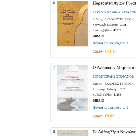
6
Πορτραίτα Αγίων Γυνα
ΣΑΡΑΝΤΟΥΛΑΚΟΥ ΑΡΙΑΔΝ
ΕΚΔΟΣΕΙΣ ΓΡΗΓΟΡΗ
Εκδότης:
2021
Χρονολογία Έκδοσης:
41823
Κωδικός βιβλίου:
ΒΙΒΛΙΟ
Πόντοι που κερδίζετε:
1
€14,40
€16,00
7
Ο Άνθρωπος Μπροστά 
ΖΟΥΜΠΟΡΛΗΣ ΣΤΕΦΑΝΟΣ
ΕΚΔΟΣΕΙΣ ΓΡΗΓΟΡΗ
Εκδότης:
2020
Χρονολογία Έκδοσης:
41269
Κωδικός βιβλίου:
ΒΙΒΛΙΟ
Πόντοι που κερδίζετε:
1
€9,00
€10,00
8
Σε Λάθος Ώρα Νυχτώνε