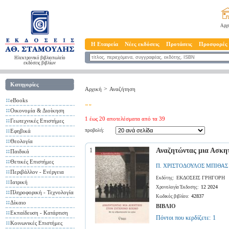
Αρχ
Η Εταιρεία
Νέες εκδόσεις
Προτάσεις
Προσφορές
Ηλεκτρονικό βιβλιοπωλείο
εκδόσεις βιβλίων
Κατηγορίες
>
Αρχική
Αναζήτηση
eBooks
""
Οικονομία & Διοίκηση
1 έως 20 αποτελέσματα από τα 39
Γεωτεχνικές Επιστήμες
προβολή:
Εφηβικά
Θεολογία
1
Αναζητώντας μια Ασκη
Παιδικά
Θετικές Επιστήμες
Π. ΧΡΙΣΤΟΔΟΥΛΟΣ ΜΠΙΘΑΣ
Περιβάλλον - Ενέργεια
ΕΚΔΟΣΕΙΣ ΓΡΗΓΟΡΗ
Εκδότης:
Ιατρική
12 2024
Χρονολογία Έκδοσης:
Πληροφορική - Τεχνολογία
42837
Κωδικός βιβλίου:
Δίκαιο
ΒΙΒΛΙΟ
Εκπαίδευση - Κατάρτιση
Πόντοι που κερδίζετε:
1
Κοινωνικές Επιστήμες