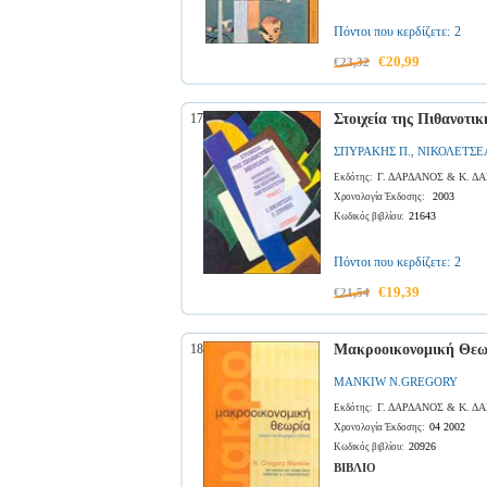
Πόντοι που κερδίζετε:
2
€20,99
€23,32
17
Στοιχεία της Πιθανοτι
ΣΠΥΡΑΚΗΣ Π.
ΝΙΚΟΛΕΤΣΕ
,
Γ. ΔΑΡΔΑΝΟΣ & Κ. 
Εκδότης:
2003
Χρονολογία Έκδοσης:
21643
Κωδικός βιβλίου:
Πόντοι που κερδίζετε:
2
€19,39
€21,54
18
Μακροοικονομική Θεωρ
MANKIW N.GREGORY
Γ. ΔΑΡΔΑΝΟΣ & Κ. 
Εκδότης:
04 2002
Χρονολογία Έκδοσης:
20926
Κωδικός βιβλίου:
ΒΙΒΛΙΟ