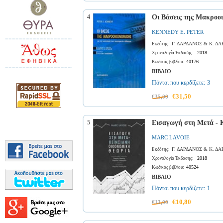
4
Οι Βάσεις της Μακροο
KENNEDY E. PETER
Γ. ΔΑΡΔΑΝΟΣ & Κ. Δ
Εκδότης:
2018
Χρονολογία Έκδοσης:
40176
Κωδικός βιβλίου:
ΒΙΒΛΙΟ
Πόντοι που κερδίζετε:
3
€31,50
€35,00
5
Εισαγωγή στη Μετά - 
MARC LAVOIE
Γ. ΔΑΡΔΑΝΟΣ & Κ. Δ
Εκδότης:
2018
Χρονολογία Έκδοσης:
40524
Κωδικός βιβλίου:
ΒΙΒΛΙΟ
Πόντοι που κερδίζετε:
1
€10,80
€12,00