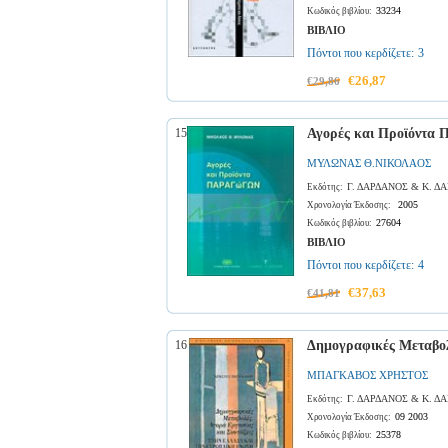
33234
Κωδικός βιβλίου:
ΒΙΒΛΙΟ
Πόντοι που κερδίζετε:
3
€26,87
€29,86
15
Αγορές και Προϊόντα
ΜΥΛΩΝΑΣ Θ.ΝΙΚΟΛΑΟΣ
Γ. ΔΑΡΔΑΝΟΣ & Κ. 
Εκδότης:
2005
Χρονολογία Έκδοσης:
27604
Κωδικός βιβλίου:
ΒΙΒΛΙΟ
Πόντοι που κερδίζετε:
4
€37,63
€41,81
16
Δημογραφικές Μεταβολ
ΜΠΑΓΚΑΒΟΣ ΧΡΗΣΤΟΣ
Γ. ΔΑΡΔΑΝΟΣ & Κ. 
Εκδότης:
09 2003
Χρονολογία Έκδοσης:
25378
Κωδικός βιβλίου: