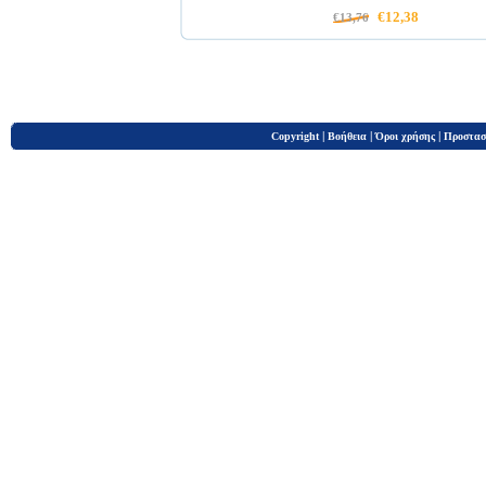
€12,38
€13,76
|
|
|
Copyright
Βοήθεια
Όροι χρήσης
Προστασ