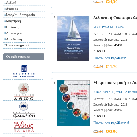
€24,30
€27,00
Λεξικά
Διάφορα
Ιστορία - Λαογραφία
2
Διδακτική Οικονομικώ
Μαγειρική
Πολιτική
ΜΑΓΟΥΛΑ Μ. ΧΑΡΑ
Λογοτεχνία
Γ. ΔΑΡΔΑΝΟΣ & Κ. Δ
Εκδότης:
Ανθοδετική
2019
Χρονολογία Έκδοσης:
Πανεπιστημιακά
41490
Κωδικός βιβλίου:
ΒΙΒΛΙΟ
Οι εκδόσεις μας
Πόντοι που κερδίζετε:
1
€11,70
€13,00
3
Μικροοικονομική σε Δι
KRUGMAN P.
WELLS ROBI
,
Γ. ΔΑΡΔΑΝΟΣ & Κ. Δ
Εκδότης:
2018
Χρονολογία Έκδοσης:
39895
Κωδικός βιβλίου:
ΒΙΒΛΙΟ
Πόντοι που κερδίζετε:
6
€63,00
€70,00