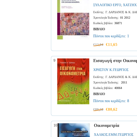
ΣΥΛΛΟΓΙΚΟ ΕΡΓΟ
ΧΑΤΖΗΧ
,
Γ. ΔΑΡΔΑΝΟΣ & Κ. Δ
Εκδότης:
01 2012
Χρονολογία Έκδοσης:
36871
Κωδικός βιβλίου:
ΒΙΒΛΙΟ
Πόντοι που κερδίζετε:
1
€11,65
€12,94
9
Εισαγωγή στην Οικονομ
ΧΡΗΣΤΟΥ Κ.ΓΕΩΡΓΙΟΣ
Γ. ΔΑΡΔΑΝΟΣ & Κ. Δ
Εκδότης:
2011
Χρονολογία Έκδοσης:
40064
Κωδικός βιβλίου:
ΒΙΒΛΙΟ
Πόντοι που κερδίζετε:
8
€80,62
€89,58
10
Οικονομετρία
ΧΑΛΚΟΣ.ΕΜΜ.ΓΕΩΡΓΙΟΣ