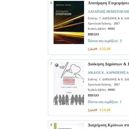
6
Αποτίμηση Επιχειρήσε
ΛΑΖΑΡΙΔΗΣ ΘΕΜΙΣΤΟΚΛΗ
Γ. ΔΑΡΔΑΝΟΣ & Κ. Δ
Εκδότης:
2017
Χρονολογία Έκδοσης:
40065
Κωδικός βιβλίου:
ΒΙΒΛΙΟ
Πόντοι που κερδίζετε:
3
€32,40
€36,00
7
Διοίκηση Δημόσιων & 
ΔΙΚΑΙΟΣ Κ.
ΚΑΡΜΠΕΡΗΣ Α
,
Γ. ΔΑΡΔΑΝΟΣ & Κ. Δ
Εκδότης:
2017
Χρονολογία Έκδοσης:
40066
Κωδικός βιβλίου:
ΒΙΒΛΙΟ
Πόντοι που κερδίζετε:
1
€14,40
€16,00
8
Διαχείριση Κρίσεων στ