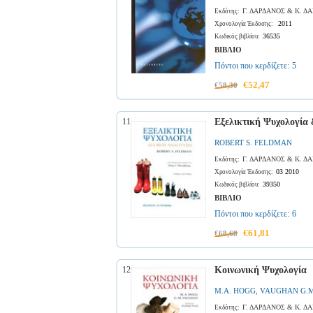
Γ. ΔΑΡΔΑΝΟΣ & Κ. 
Εκδότης:
2011
Χρονολογία Έκδοσης:
36535
Κωδικός βιβλίου:
ΒΙΒΛΙΟ
Πόντοι που κερδίζετε:
5
€52,47
€58,30
11
Εξελικτική Ψυχολογία δ
ROBERT S. FELDMAN
Γ. ΔΑΡΔΑΝΟΣ & Κ. 
Εκδότης:
03 2010
Χρονολογία Έκδοσης:
39350
Κωδικός βιβλίου:
ΒΙΒΛΙΟ
Πόντοι που κερδίζετε:
6
€61,81
€68,68
12
Κοινωνική Ψυχολογία
M.A. HOGG
VAUGHAN G.M
,
Γ. ΔΑΡΔΑΝΟΣ & Κ. 
Εκδότης: