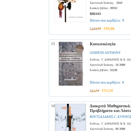
2010
Χρονολογία Έκδοσης:
39353
Κωδικός βιβλίου:
ΒΙΒΛΙΟ
Πόντοι που κερδίζετε:
9
€94,06
€104,51
13
Κοινωνιολογία
GIDDENS ANTHONY
Γ. ΔΑΡΔΑΝΟΣ & Κ. 
Εκδότης:
10 2009
Χρονολογία Έκδοσης:
32236
Κωδικός βιβλίου:
Πόντοι που κερδίζετε:
6
€55,54
€61,71
14
Διακριτά Μαθηματικά.
Προβλήματα και Λύσει
ΒΟΥΤΣΑΔΑΚΗΣ.Γ
ΚΥΡΟΥΣΗ
,
Γ. ΔΑΡΔΑΝΟΣ & Κ. 
Εκδότης:
09 2008
Χρονολογία Έκδοσης: