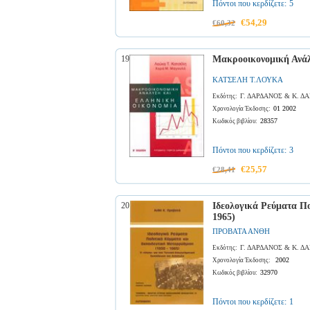
Πόντοι που κερδίζετε:
5
€54,29
€60,32
19
Μακροοικονομική Ανάλ
ΚΑΤΣΕΛΗ Τ.ΛΟΥΚΑ
Γ. ΔΑΡΔΑΝΟΣ & Κ. 
Εκδότης:
01 2002
Χρονολογία Έκδοσης:
28357
Κωδικός βιβλίου:
Πόντοι που κερδίζετε:
3
€25,57
€28,41
20
Ιδεολογικά Ρεύματα Π
1965)
ΠΡΟΒΑΤΑ ΑΝΘΗ
Γ. ΔΑΡΔΑΝΟΣ & Κ. 
Εκδότης:
2002
Χρονολογία Έκδοσης:
32970
Κωδικός βιβλίου:
Πόντοι που κερδίζετε:
1