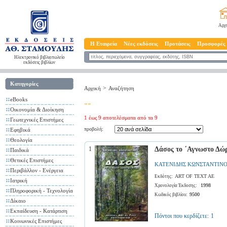
Αρχ
Η Εταιρεία
Νέες εκδόσεις
Προτάσεις
Προσφορές
Ηλεκτρονικό βιβλιοπωλείο
εκδόσεις βιβλίων
Κατηγορίες
>
Αρχική
Αναζήτηση
eBooks
""
Οικονομία & Διοίκηση
1 έως 9 αποτελέσματα από τα 9
Γεωτεχνικές Επιστήμες
προβολή:
Εφηβικά
Θεολογία
1
Δάσος το ΄Αγνωστο Δώ
Παιδικά
Θετικές Επιστήμες
ΚΑΤΕΝΙΔΗΣ ΚΩΝΣΤΑΝΤΙΝ
Περιβάλλον - Ενέργεια
ART OF TEXT AE
Εκδότης:
Ιατρική
1998
Χρονολογία Έκδοσης:
Πληροφορική - Τεχνολογία
9500
Κωδικός βιβλίου:
Δίκαιο
Εκπαίδευση - Κατάρτιση
Πόντοι που κερδίζετε:
1
Κοινωνικές Επιστήμες