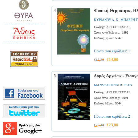
4
Φυσική Θερμότητα, Ηλ
ΚΥΡΙΑΚΟΥ Δ. Σ.
ΜΠΛΕΡΗ Γ.
,
ART OF TEXT AE
Εκδότης:
1992
Χρονολογία Έκδοσης:
5042
Κωδικός βιβλίου:
Πόντοι που κερδίζετε:
1
€14,00
€15,55
5
Δομές Αρχείων - Εισα
ΜΑΝΩΛΟΠΟΥΛΟΣ ΙΩΑΝ
ART OF TEXT AE
Εκδότης:
1991
Χρονολογία Έκδοσης:
5044
Κωδικός βιβλίου:
Πόντοι που κερδίζετε:
2
€23,80
€26,44