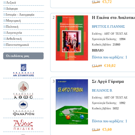
€5,72
€6,36
Λεξικά
Διάφορα
Ιστορία - Λαογραφία
2
Η Εικόνα στο Αναλυτικ
Μαγειρική
Πολιτική
ΒΡΕΤΤΟΣ Ε.ΓΙΑΝΝΗΣ
Λογοτεχνία
ART OF TEXT AE
Εκδότης:
Ανθοδετική
1994
Χρονολογία Έκδοσης:
Πανεπιστημιακά
21860
Κωδικός βιβλίου:
ΒΙΒΛΙΟ
Οι εκδόσεις μας
Πόντοι που κερδίζετε:
1
€10,02
€11,13
3
Σε Αργό Γύρισμα
ΒΕΛΙΑΝΟΣ Β.
ART OF TEXT AE
Εκδότης:
1992
Χρονολογία Έκδοσης:
5032
Κωδικός βιβλίου:
Πόντοι που κερδίζετε:
1
€5,60
€6,22