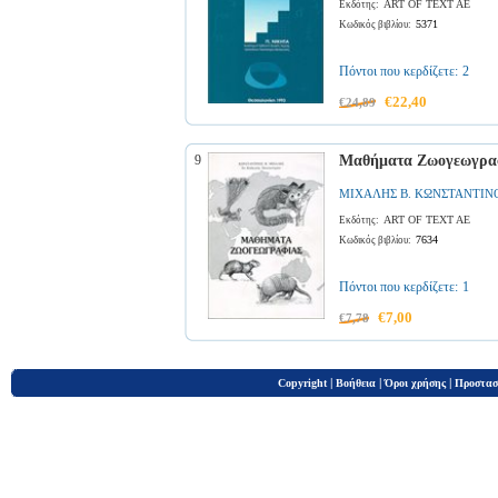
ART OF TEXT AE
Εκδότης:
5371
Κωδικός βιβλίου:
Πόντοι που κερδίζετε:
2
€22,40
€24,89
9
Μαθήματα Ζωογεωγρα
ΜΙΧΑΛΗΣ Β. ΚΩΝΣΤΑΝΤΙΝ
ART OF TEXT AE
Εκδότης:
7634
Κωδικός βιβλίου:
Πόντοι που κερδίζετε:
1
€7,00
€7,78
|
|
|
Copyright
Βοήθεια
Όροι χρήσης
Προστασ