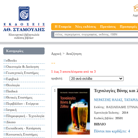
Αρχ
Η Εταιρεία
Νέες εκδόσεις
Προτάσεις
Προσφορές
Ηλεκτρονικό βιβλιοπωλείο
εκδόσεις βιβλίων
Κατηγορίες
>
Αρχική
Αναζήτηση
eBooks
""
Οικονομία & Διοίκηση
1 έως 3 αποτελέσματα από τα 3
Γεωτεχνικές Επιστήμες
προβολή:
Εφηβικά
Θεολογία
1
Τεχνολογίες Βύνης και 
Παιδικά
Θετικές Επιστήμες
ΝΕΡΑΤΖΗΣ ΗΛΙΑΣ
ΤΑΤΑΡΙ
,
Περιβάλλον - Ενέργεια
ΒΑΣΙΛΕΙΑΔΗΣ ΣΤΥΛΙ
Εκδότης:
Ιατρική
2014
Χρονολογία Έκδοσης:
Πληροφορική - Τεχνολογία
39501
Κωδικός βιβλίου:
Δίκαιο
ΒΙΒΛΙΟ
Εκπαίδευση - Κατάρτιση
Πόντοι που κερδίζετε:
4
Κοινωνικές Επιστήμες