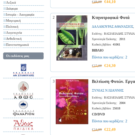
€44,10
€49,00
Λεξικά
Διάφορα
Ιστορία - Λαογραφία
2
Κτηνοτροφικά Φυτά
Μαγειρική
Πολιτική
ΔΑΛΑΚΟΥΡΑΣ ΑΘΑΝΑΣΙΟΣ
,
Λογοτεχνία
ΒΑΣΙΛΕΙΑΔΗΣ ΣΤΥΛΙ
Εκδότης:
Ανθοδετική
2011
Χρονολογία Έκδοσης:
Πανεπιστημιακά
41061
Κωδικός βιβλίου:
ΒΙΒΛΙΟ
Οι εκδόσεις μας
Πόντοι που κερδίζετε:
2
€24,30
€27,00
3
Βελτίωση Φυτών. Εργα
ΞΥΝΙΑΣ Ν.ΙΩΑΝΝΗΣ
ΒΑΣΙΛΕΙΑΔΗΣ ΣΤΥΛΙ
Εκδότης:
2004
Χρονολογία Έκδοσης:
25618
Κωδικός βιβλίου:
CD/DVD
Πόντοι που κερδίζετε:
2
€22,49
€24,99